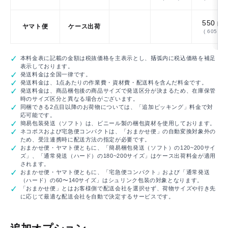
550
円
ヤマト便
ケース出荷
( 605 )
本料金表に記載の金額は税抜価格を主表示とし、括弧内に税込価格を補足
表示しております。
発送料金は全国一律です。
発送料金は、1点あたりの作業費・資材費・配送料を含んだ料金です。
発送料金は、商品梱包後の商品サイズで発送区分が決まるため、在庫保管
時のサイズ区分と異なる場合がございます。
同梱できる2点目以降のお荷物については、「追加ピッキング」料金で対
応可能です。
簡易包装発送（ソフト）は、ビニール製の梱包資材を使用しております。
ネコポスおよび宅急便コンパクトは、「おまかせ便」の自動変換対象外の
ため、受注連携時に配送方法の指定が必要です。
おまかせ便・ヤマト便ともに、「簡易梱包発送（ソフト）の120~200サイ
ズ」、「通常発送（ハード）の180~200サイズ」はケース出荷料金が適用
されます。
おまかせ便・ヤマト便ともに、「宅急便コンパクト」および「通常発送
（ハード）の60〜140サイズ」はシュリンク包装の対象となります。
「おまかせ便」とはお客様側で配送会社を選択せず、荷物サイズや行き先
に応じて最適な配送会社を自動で決定するサービスです。