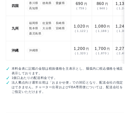
690
860
1,130
香川県
徳島県
愛媛県
円
円
四国
高知県
( 759 )
( 946 )
( 1,243 )
福岡県
佐賀県
長崎県
1,020
1,080
1,240
円
円
九州
熊本県
大分県
宮崎県
( 1,122 )
( 1,188 )
( 1,364 )
鹿児島県
1,200
1,700
2,270
円
円
沖縄
沖縄県
( 1,320 )
( 1,870 )
( 2,497 )
本料金表に記載の金額は税抜価格を主表示とし、括弧内に税込価格を補足
表示しております。
1個口あたりの配送料金です。
法人拠点向け通常出荷は「おまかせ便」での対応となり、配送会社の指定
はできません。チャーター出荷およびFBA専用便については、配送会社を
ご指定いただけます。