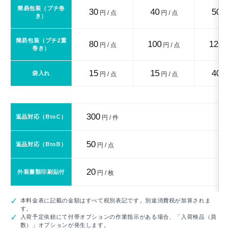
簡易包装（プチ巻
30
40
50
円 / 点
円 / 点
円 
き）
簡易包装（プチ2重
80
100
120
円 / 点
円 / 点
円
巻き）
15
15
40
袋入れ
円 / 点
円 / 点
円 
300
返品対応（BtoC）
円 / 件
50
返品対応（BtoB）
円 / 点
20
外装書類印刷貼付
円 / 枚
本料金表に記載の金額はすべて税別表記です。別途消費税が加算されま
す。
入荷予定依頼にて付帯オプションの作業指示がある場合、「入荷検品（員
数）」オプションが発生します。