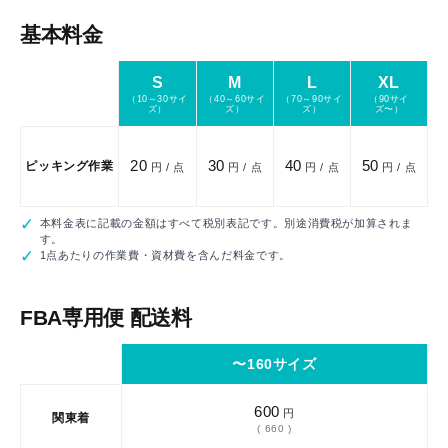
基本料金
S
M
L
XL
金
（10～30サイ
（40～60サイ
（70～90サイ
（90サイ
ズ）
ズ）
ズ）
ズ〜）
20
30
40
50
ピッキング作業
円 / 点
円 / 点
円 / 点
円 / 点
本料金表に記載の金額はすべて税別表記です。別途消費税が加算されま
す。
1点あたりの作業費・資材費を含んだ料金です。
FBA専用便 配送料
リア
〜160サイズ
600
円
関東着
( 660 )