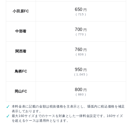
650
円
小田原FC
( 715 )
700
円
中部着
( 770 )
760
円
関西着
( 836 )
950
円
鳥栖FC
( 1,045 )
800
円
岡山FC
( 880 )
本料金表に記載の金額は税抜価格を主表示とし、括弧内に税込価格を補足
表示しております。
最大160サイズまでのケースを対象とした一律料金設定です。160サイズ
を超えるケースは適用外となります。