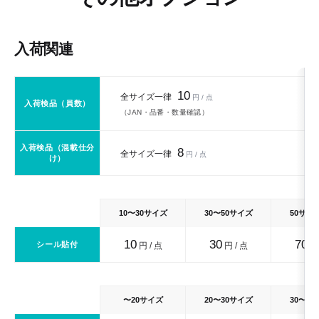
入荷関連
10
全サイズ一律
円 / 点
入荷検品（員数）
（JAN・品番・数量確認）
入荷検品（混載仕分
8
全サイズ一律
円 / 点
け）
10〜30サイズ
30〜50サイズ
50サイ
10
30
70
シール貼付
円 / 点
円 / 点
円 
〜20サイズ
20〜30サイズ
30〜4