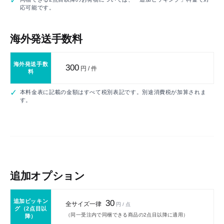
応可能です。
海外発送手数料
海外発送手数
300
円 / 件
料
本料金表に記載の金額はすべて税別表記です。別途消費税が加算されま
す。
追加オプション
追加ピッキン
30
全サイズ一律
円 / 点
グ（2点目以
（同一受注内で同梱できる商品の2点目以降に適用）
降）