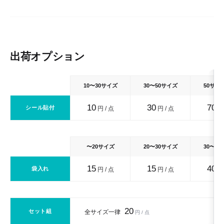
出荷オプション
10〜30サイズ
30〜50サイズ
50サイ
10
30
70
シール貼付
円 / 点
円 / 点
円 
〜20サイズ
20〜30サイズ
30〜4
15
15
40
袋入れ
円 / 点
円 / 点
円 
20
セット組
全サイズ一律
円 / 点