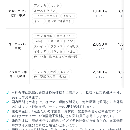
アメリカ
カナダ
1,600
3,700
オーストラリア
オセアニア・
円
北米・中米
ニュージーランド
メキシコ
( 1,760 )
( 4,070
インド
他（太平洋諸島）
アラブ首長国
オーストリア
ベルギー
スイス
ドイツ
2,050
4,300
ヨーロッパ・
円
スペイン
フランス
イギリス
中東
( 2,255 )
( 4,730
イタリア
オランダ
トルコ
他（中東・欧州および南米一部）
2,300
8,500
アフリカ
南米
ロシア
アフリカ・南
円
米・その他
他（記載外の国・地域）
( 2,530 )
( 9,350
本料金表に記載の金額は税抜価格を主表示とし、括弧内に税込価格を補足
表示しております。
国内区間（空港まで）はヤマト運輸が対応し、海外区間（通関から海外配
送）はヤマト運輸提携パートナーのUPSが対応します。
発送料金は、1点あたりの作業費・資材費・配送料を含んだ料金です（※
燃油サーチャージや遠隔地手数料などの変動費用は発生しません）。
発送料金は、商品梱包後の商品サイズで発送区分が決まるため、在庫保管
時のサイズ区分と異なる場合がございます。
同梱できる2点目以降のお荷物については、「追加ピッキング」料金で対