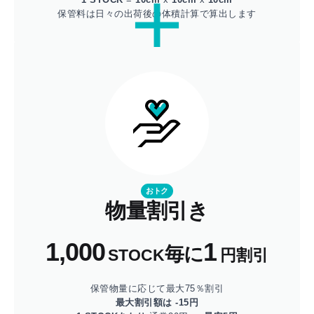
保管料は日々の出荷後の体積計算で算出します
おトク
物量割引き
1,000
1
毎に
STOCK
円割引
保管物量に応じて最大75％割引
最大割引額は -15円