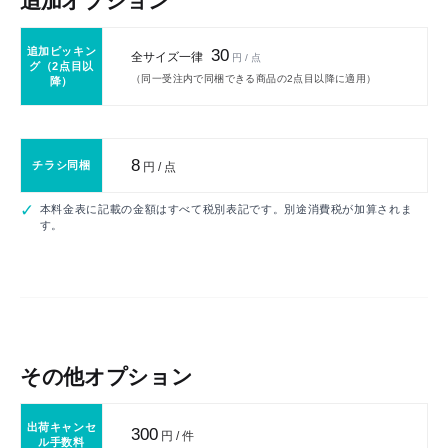
追加オプション
追加ピッキン
30
全サイズ一律
円 / 点
グ（2点目以
（同一受注内で同梱できる商品の2点目以降に適用）
降）
8
チラシ同梱
円 / 点
本料金表に記載の金額はすべて税別表記です。別途消費税が加算されま
す。
その他オプション
出荷キャンセ
300
円 / 件
ル手数料