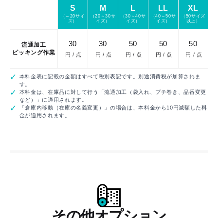
S
M
L
LL
XL
金
（～20サイ
（20～30サ
（30～40サ
（40～50サ
（50サイズ
ズ）
イズ）
イズ）
イズ）
以上）
30
30
50
50
50
流通加工
ピッキング作業
円 / 点
円 / 点
円 / 点
円 / 点
円 / 点
本料金表に記載の金額はすべて税別表記です。別途消費税が加算されま
す。
本料金は、在庫品に対して行う「流通加工（袋入れ、プチ巻き、品番変更
など）」に適用されます。
「倉庫内移動（在庫の名義変更）」の場合は、本料金から10円減額した料
金が適用されます。
その他オプション