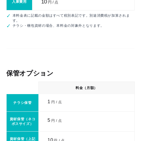
10
入庫費用
円 / 点
本料金表に記載の金額はすべて税別表記です。別途消費税が加算されま
す。
チラシ・梱包資材の場合、本料金の対象外となります。
保管オプション
料金（月額）
1
円 / 点
チラシ保管
資材保管（ネコ
5
円 / 点
ポスサイズ）
資材保管（上記
10
円 / 点