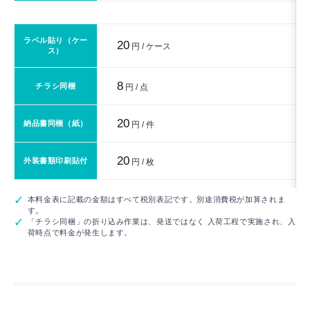
ラベル貼り（ケー
20
円 / ケース
ス）
8
チラシ同梱
円 / 点
20
納品書同梱（紙）
円 / 件
20
外装書類印刷貼付
円 / 枚
本料金表に記載の金額はすべて税別表記です。別途消費税が加算されま
す。
「チラシ同梱」の折り込み作業は、発送ではなく 入荷工程で実施され、入
荷時点で料金が発生します。