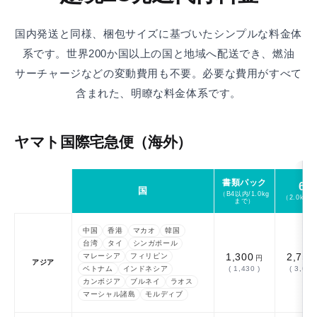
国内発送と同様、梱包サイズに基づいたシンプルな料金体
系です。
世界200か国以上の国と地域へ配送でき、燃油
サーチャージなどの変動費用も不要。
必要な費用がすべて
含まれた、明瞭な料金体系です。
ヤマト国際宅急便（海外）
書類パック
60
ン
国
（B4以内/1.0kg
（2.0kg
まで）
中国
香港
マカオ
韓国
台湾
タイ
シンガポール
1,300
2,750
マレーシア
フィリピン
円
アジア
ベトナム
インドネシア
( 1,430 )
( 3,025
カンボジア
ブルネイ
ラオス
マーシャル諸島
モルディブ