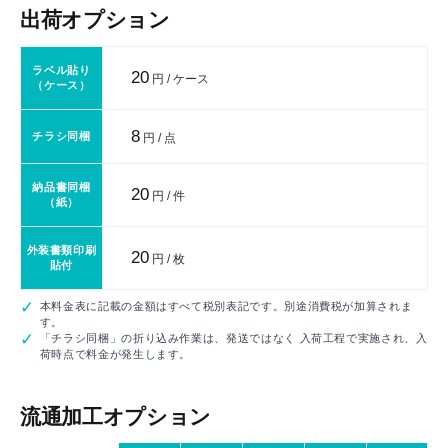
出荷オプション
ラベル貼り
20
円 / ケース
（ケース）
8
チラシ同梱
円 / 点
納品書同梱
20
円 / 件
（紙）
外装書類印刷
20
円 / 枚
貼付
本料金表に記載の金額はすべて税別表記です。別途消費税が加算されま
す。
「チラシ同梱」の折り込み作業は、発送ではなく 入荷工程で実施され、入
荷時点で料金が発生します。
流通加工オプション