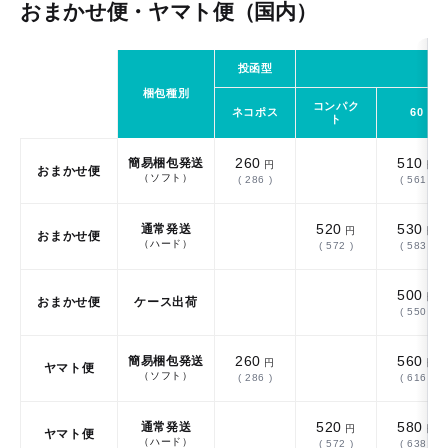
おまかせ便・ヤマト便（国内）
投函型
ラン
梱包種別
コンパク
ネコポス
60
ト
260
510
簡易梱包発送
円
円
おまかせ便
（ソフト）
( 286 )
( 561 )
520
530
通常発送
円
円
おまかせ便
（ハード）
( 572 )
( 583 )
500
円
おまかせ便
ケース出荷
( 550 )
260
560
簡易梱包発送
円
円
ヤマト便
（ソフト）
( 286 )
( 616 )
520
580
通常発送
円
円
ヤマト便
（ハード）
( 572 )
( 638 )