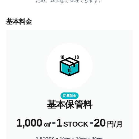
ため、ムダなく管理できます。
基本料金
従量課金
基本保管料
1,000
1
20
＝
＝
㎤
STOCK
円/月
1 STOCK
=
10cm
x
10cm
x
10cm