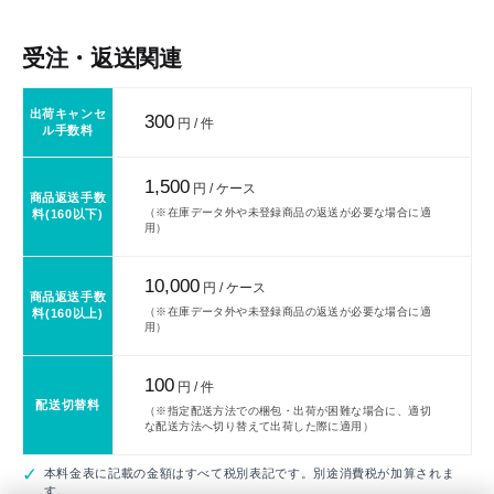
受注・返送関連
出荷キャンセ
300
円 / 件
ル手数料
1,500
円 / ケース
商品返送手数
（※在庫データ外や未登録商品の返送が必要な場合に適
料(160以下)
用）
10,000
円 / ケース
商品返送手数
（※在庫データ外や未登録商品の返送が必要な場合に適
料(160以上)
用）
100
円 / 件
配送切替料
（※指定配送方法での梱包・出荷が困難な場合に、適切
な配送方法へ切り替えて出荷した際に適用）
本料金表に記載の金額はすべて税別表記です。別途消費税が加算されま
す。