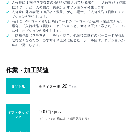
入荷時に 1 梱包内で複数の商品が混載されている場合、「入荷検品（混載
仕分け）」と「入荷検品（員数）」オプションが発生します。
入荷時に外装表記（商品名・数量）がない場合、「入荷検品（員数）」オ
プションが発生します。
商品に JAN コードまたは商品コードのバーコードが記載・確認できない
場合、「入荷検品（員数）」オプションと、サイズ区分に応じた「シール
貼付」オプションが発生します。
「簡易包装（プチ巻き）」を行う場合、包装後に既存のバーコードが読み
取れなくなるため、必ずサイズ区分に応じた「シール貼付」オプションが
追加で発生します。
作業・加工関連
20
セット組
全サイズ一律
円 / 点
100
円 / 件 〜
ギフトラッピ
ング
（ギフトの仕様により都度見積もり）