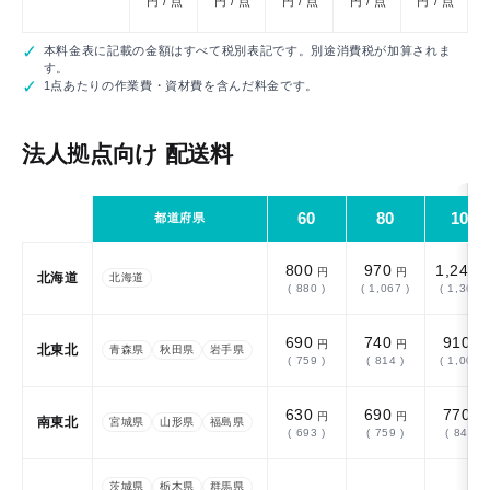
円 / 点
円 / 点
円 / 点
円 / 点
円 / 点
本料金表に記載の金額はすべて税別表記です。別途消費税が加算されま
す。
1点あたりの作業費・資材費を含んだ料金です。
法人拠点向け 配送料
60
80
100
エリア
都道府県
800
970
1,240
円
円
北海道
北海道
( 880 )
( 1,067 )
( 1,364 )
690
740
910
円
円
円
北東北
青森県
秋田県
岩手県
( 759 )
( 814 )
( 1,001 )
630
690
770
円
円
円
南東北
宮城県
山形県
福島県
( 693 )
( 759 )
( 847 )
茨城県
栃木県
群馬県