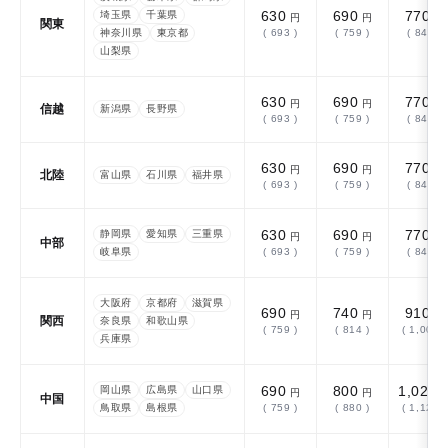
630
690
770
埼玉県
千葉県
円
円
円
関東
神奈川県
東京都
( 693 )
( 759 )
( 847 )
山梨県
630
690
770
円
円
円
信越
新潟県
長野県
( 693 )
( 759 )
( 847 )
630
690
770
円
円
円
北陸
富山県
石川県
福井県
( 693 )
( 759 )
( 847 )
630
690
770
静岡県
愛知県
三重県
円
円
円
中部
岐阜県
( 693 )
( 759 )
( 847 )
大阪府
京都府
滋賀県
690
740
910
円
円
円
関西
奈良県
和歌山県
( 759 )
( 814 )
( 1,001 )
兵庫県
690
800
1,020
岡山県
広島県
山口県
円
円
中国
鳥取県
島根県
( 759 )
( 880 )
( 1,122 )