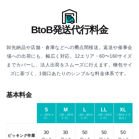
BtoB発送代行料金
卸先納品や店舗・倉庫などへの拠点間移送。返送や催事会
場への出荷にも、幅広く対応。
12エリア・60〜160サイズ
までカバーし、法人出荷をスムーズに行えます。
梱包サイ
ズに基づく、1個口あたりのシンプルな料金体系です。
基本料金
S
M
L
LL
XL
金
（～20サイ
（20～30サ
（30～40サ
（40～50サ
（50サイズ
ズ）
イズ）
イズ）
イズ）
以上）
30
30
50
50
50
ピッキング作業