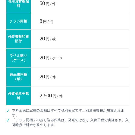
専用資材梱包
50
円 / 件
料
8
チラシ同梱
円 / 点
外装書類印刷
20
円 / 枚
貼付
ラベル貼り
20
円 / ケース
（ケース）
納品書同梱
20
円 / 件
（紙）
外貨受取手数
2,500
円 / 件
料
本料金表に記載の金額はすべて税別表記です。別途消費税が加算されま
す。
「チラシ同梱」の折り込み作業は、発送ではなく 入荷工程で実施され、入
荷時点で料金が発生します。