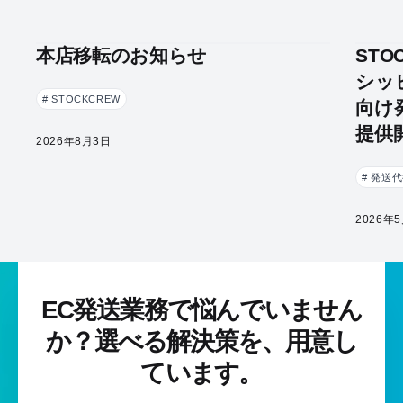
本店移転のお知らせ
ST
シッピ
# STOCKCREW
向け
提供
2026年8月3日
# 発送
2026年
EC発送業務で悩んでいません
か？
選べる解決策を、用意し
ています。