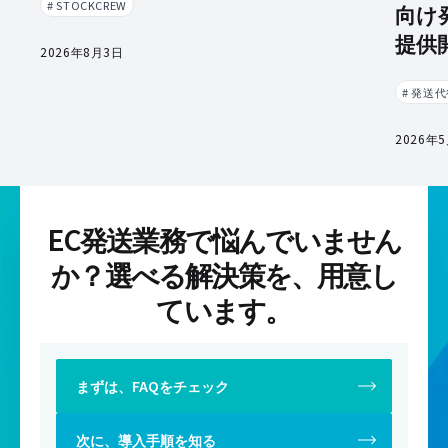
# STOCKCREW
向け
提供
2026年8月3日
# 発送
2026年
EC発送業務で悩んでいません
か？
選べる解決策を、用意し
ています。
まずは、FAQをチェック
次に、導入手順を知る