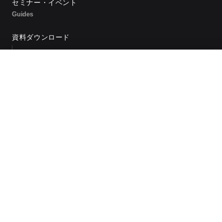
セミナー・イベント
Guides
資料ダウンロード
サービス紹介資料
発送260円〜・初期費用0円。今の料金と比べてみる
保管料金シミュレーション
導入実績2,200社｜最短7日スタート｜無理な営業なし
料金を試算する
お問い合わせ
発送代行チェックリスト
よくある質問
Support
会社概要
お問い合わせ
ヘルプセンター
カスタマーポータル
プライバシーポリシー