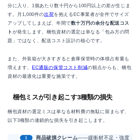
分に入り、1個あたり数十円から100円以上の差が生じま
す。月1,000件の
出荷
を抱えるEC事業者が全件でサイズ
アップしてしまえば、年間で
数十万円の余分な配送コス
ト
が発生します。梱包資材の選定は単なる「包み方の問
題」ではなく、配送コスト設計の核心です。
また、外装箱が大きすぎると倉庫保管時の体積占有量も
増えます。
EC通販の保管コスト削減
の観点からも、梱包
資材の最適化は重要な施策です。
梱包ミスが引き起こす3種類の損失
梱包資材の選定ミスは単なる材料費の無駄に留まらず、
以下3種類の連鎖的な損失を引き起こします。
商品破損クレーム
——緩衝材不足・強度