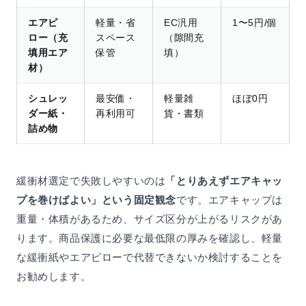
エアピ
軽量・省
EC汎用
1〜5円/個
ロー（充
スペース
（隙間充
填用エア
保管
填）
材）
シュレッ
最安価・
軽量雑
ほぼ0円
ダー紙・
再利用可
貨・書類
詰め物
緩衝材選定で失敗しやすいのは
「とりあえずエアキャッ
プを巻けばよい」という固定観念
です。エアキャップは
重量・体積があるため、サイズ区分が上がるリスクがあ
ります。商品保護に必要な最低限の厚みを確認し、軽量
な緩衝紙やエアピローで代替できないか検討することを
お勧めします。