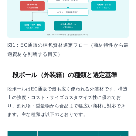
段ボール箱
宅配袋・ポリ袋
＋気泡緩衝材
（コスト最小化）
はい
ギフト・高単価商品？
ポリ袋＋段ボール
化粧箱・ギフト梱包
（通常梱包）
＋流通加工依頼
出典：STOCKCREW作成（梱包資材選定の目安フロー）
図1：EC通販の梱包資材選定フロー（商材特性から最
適資材を判断する目安）
段ボール（外装箱）の種類と選定基準
段ボールはEC通販で最も広く使われる外装材です。構造
上の強度・コスト・サイズカスタマイズ性に優れてお
り、割れ物・重量物から食品まで幅広い商材に対応でき
ます。主な種類は以下のとおりです。