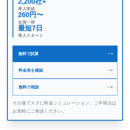
2,200
社+
導入実績
260
円〜
全国一律
最短
7
日
導入スタート
無料で試算
料金表を確認
無料で相談
その場でスグに料金シミュレーション。ご不明点は
お気軽にご相談ください。