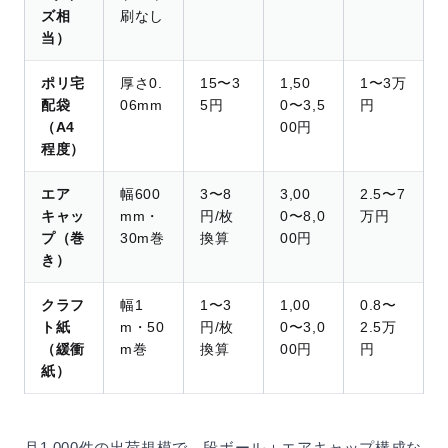
ズ相
刷なし
当）
ポリ宅
厚さ0.
15〜3
1,50
1〜3万
配袋
06mm
5円
0〜3,5
円
（A4
00円
程度）
エア
幅600
3〜8
3,00
2.5〜7
キャッ
mm・
円/枚
0〜8,0
万円
プ（巻
30m巻
換算
00円
き）
クラフ
幅1
1〜3
1,00
0.8〜
ト紙
m・50
円/枚
0〜3,0
2.5万
（緩衝
m巻
換算
00円
円
紙）
月1,000件の出荷規模で、段ボール＋エアキャップ構成な