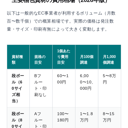
以下は一般的なEC事業者が利用するボリューム（月数
百〜数千個）での概算相場です。実際の価格は発注数
量・サイズ・印刷有無によって大きく変動します。
1個あた
資材種
規格の
り費用
月100個
月1,000
類
目安
目安
調達
個調達
段ボー
Bフ
60〜1
6,00
5〜8万
ル（6
ルー
00円
0〜10,
円
0サイ
ト・印
000円
ズ相
刷なし
当）
段ボー
Aフ
100〜
1〜1.8
8〜15
ル（8
ルー
180円
万円
万円
0サイ
ト・印