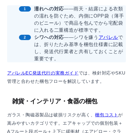
濡れへの対応
——雨天・結露による衣類
の濡れを防ぐため、内側にOPP袋（薄手
のビニール）で商品を包んでから宅配袋
に入れる二重構造が標準です。
シワへの対応
——シワを嫌う
アパレル
で
は、折りたたみ基準を梱包仕様書に記載
し、発送代行業者と共有しておくことが
重要です。
アパレルEC発送代行の実務ガイド
では、検針対応やSKU
管理と合わせた梱包フローを解説しています。
雑貨・インテリア・食器の梱包
ガラス・陶磁器製品は破損リスクが高く、
梱包コスト
が
嵩みやすいカテゴリです。エアキャップでの個別包装＋
Aフルート段ボール＋上下に緩衝材（エアピロー・クラ