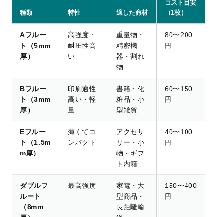
コスト目安
種類
特性
適した商材
（1枚）
Aフルー
高強度・
重量物・
80〜200
ト（5mm
耐圧性高
精密機
円
厚）
い
器・割れ
物
Bフルー
印刷適性
書籍・化
60〜150
ト（3mm
高い・軽
粧品・小
円
厚）
量
型雑貨
Eフルー
薄くてコ
アクセサ
40〜100
ト（1.5m
ンパクト
リー・小
円
m厚）
物・ギフ
ト内箱
ダブルフ
最高強度
家電・大
150〜400
ルート
型商品・
円
（8mm
長距離輸