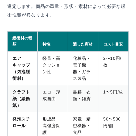
選定します。商品の重量・形状・素材によって必要な緩
衝性能が異なります。
緩衝材の種
類
特性
適した商材
コスト目安
エア
軽量・高
化粧品・
2〜10円/
キャップ
クッショ
電子機
枚
（気泡緩
ン性
器・ガラ
衝材）
ス製品
クラフト
エコ・形
書籍・衣
1〜5円/枚
紙（緩衝
成自由
類・雑貨
紙）
発泡スチ
形成品・
家電・精
50〜500
ロール
高強度保
密機器・
円/個
護
食品