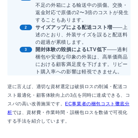
不足の外箱による輸送中の損傷。交換・
返金対応で原価の2〜3倍のコストが発生
することもあります。
サイズアップによる配送コスト増
——上
述のとおり、外装サイズを誤ると配送料
の超過が累積します。
開封体験の毀損によるLTV低下
——過剰
梱包や安価な印象の外装は、高単価商品
における顧客満足度を下げます。リピー
ト購入率への影響は軽視できません。
逆に言えば、適切な資材選定は破損ロスの削減・配送コ
スト最適化・顧客体験向上の3点を同時に達成できる、コ
スパの高い改善施策です。
EC事業者の梱包コスト徹底分
析
では、資材費・作業時間・誤梱包ロスを数値で可視化
する手法を紹介しています。