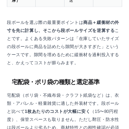
厚）
送
段ボールを選ぶ際の最重要ポイントは
商品＋緩衝材の外
寸を先に計算し、そこから段ボールサイズを逆算する
こ
とです。よくある失敗パターンは「在庫していたサイズ
の段ボールに商品を詰めたら隙間が大きすぎた」という
ケースです。隙間を埋めるために緩衝材を過剰投入する
と、かえってコストが膨らみます。
宅配袋・ポリ袋の種類と選定基準
宅配袋（ポリ袋・不織布袋・クラフト紙袋など）は、衣
類・アパレル・軽量雑貨に適した外装材です。段ボール
と比べて
1枚あたりのコストが大幅に安く
（15〜80円程
度）、保管スペースも取りません。ただし耐圧・防水性
は段ボールより劣るため、商材特性との相性確認が必須