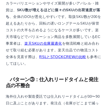
カラーバリエーションやサイズ展開が多いアパレル・雑
貨は、
SKU数が増えるほどに個々のSKUの出荷速度が落
ち
、全体のDOIが悪化しやすいです。取扱SKU数が200を
超えるあたりから、回転の遅いロングテールSKUが保管
コストの大半を占めるようになるケースが多いです。楽
天市場などでバリエーション商品を多数展開しているEC
事業者は、
楽天SKUの在庫最適化
を物流戦略と組み合わ
せて取り組む必要があります。楽天出品での物流コスト
全体を見直す際は、
RSLとSTOCKCREWの比較
も参考に
してほしい。
パターン③：仕入れリードタイムと発注
点の不整合
海外仕入れや製造委託では仕入れリードタイムが30〜90
日に及ぶことがあります。発注点（在庫がどこまで減っ