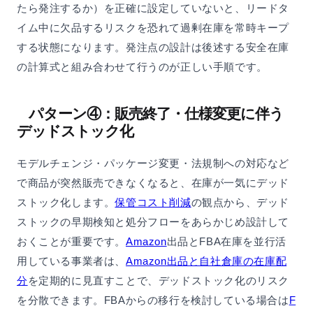
たら発注するか）を正確に設定していないと、リードタ
イム中に欠品するリスクを恐れて過剰在庫を常時キープ
する状態になります。発注点の設計は後述する安全在庫
の計算式と組み合わせて行うのが正しい手順です。
パターン④：販売終了・仕様変更に伴う
デッドストック化
モデルチェンジ・パッケージ変更・法規制への対応など
で商品が突然販売できなくなると、在庫が一気にデッド
ストック化します。
保管コスト削減
の観点から、デッド
ストックの早期検知と処分フローをあらかじめ設計して
おくことが重要です。
Amazon
出品とFBA在庫を並行活
用している事業者は、
Amazon出品と自社倉庫の在庫配
分
を定期的に見直すことで、デッドストック化のリスク
を分散できます。FBAからの移行を検討している場合は
F