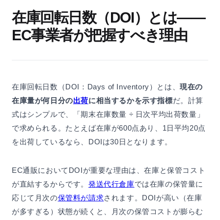
在庫回転日数（DOI）とは——
EC事業者が把握すべき理由
在庫回転日数（DOI：Days of Inventory）とは、
現在の
在庫量が何日分の
出荷
に相当するかを示す指標
だ。計算
式はシンプルで、「期末在庫数量 ÷ 日次平均出荷数量」
で求められる。たとえば在庫が600点あり、1日平均20点
を出荷しているなら、DOIは30日となります。
EC通販においてDOIが重要な理由は、在庫と保管コスト
が直結するからです。
発送代行倉庫
では在庫の保管量に
応じて月次の
保管料が請求
されます。DOIが高い（在庫
が多すぎる）状態が続くと、月次の保管コストが膨らむ