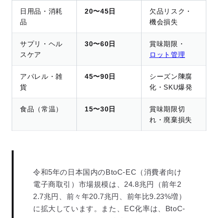
日用品・消耗
20〜45日
欠品リスク・
品
機会損失
サプリ・ヘル
30〜60日
賞味期限・
スケア
ロット管理
アパレル・雑
45〜90日
シーズン陳腐
貨
化・SKU爆発
食品（常温）
15〜30日
賞味期限切
れ・廃棄損失
令和5年の日本国内のBtoC-EC（消費者向け
電子商取引）市場規模は、24.8兆円（前年2
2.7兆円、前々年20.7兆円、前年比9.23%増）
に拡大しています。また、EC化率は、BtoC-