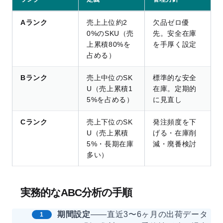
Aランク
売上上位約2
欠品ゼロ優
0%のSKU（売
先。安全在庫
上累積80%を
を手厚く設定
占める）
Bランク
売上中位のSK
標準的な安全
U（売上累積1
在庫。定期的
5%を占める）
に見直し
Cランク
売上下位のSK
発注頻度を下
U（売上累積
げる・在庫削
5%・長期在庫
減・廃番検討
多い）
実務的なABC分析の手順
期間設定
——直近3〜6ヶ月の出荷データ