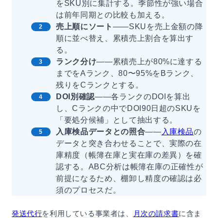
をSKU別に集計する。季節性が強い場合
は前年同期との比較も加える。
売上順にソート
——SKUを売上金額の降
順に並べ替え、累積売上割合を算出す
る。
ランク分け
——累積売上が80%に達する
までをAランク、80〜95%をBランク、
残りをCランクとする。
DOI別確認
——各ランクのDOIを算出
し、Cランクの中でDOI90日超のSKUを
「要処分候補」として抽出する。
入庫検品データとの照合
——
入庫検品
の
データと突き合わせることで、実際の在
庫精度（帳簿在庫と実在庫の差異）を確
認する。ABC分析は帳簿在庫の正確性が
前提になるため、棚卸し精度の確認は必
須のプロセスだ。
発送代行
を利用している事業者は、
月次の請求書
に含ま