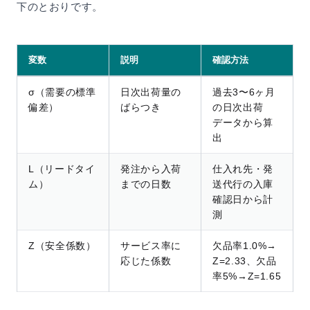
下のとおりです。
変数
説明
確認方法
σ（需要の標準
日次出荷量の
過去3〜6ヶ月
偏差）
ばらつき
の日次出荷
データから算
出
L（リードタイ
発注から入荷
仕入れ先・発
ム）
までの日数
送代行の入庫
確認日から計
測
Z（安全係数）
サービス率に
欠品率1.0%→
応じた係数
Z=2.33、欠品
率5%→Z=1.65