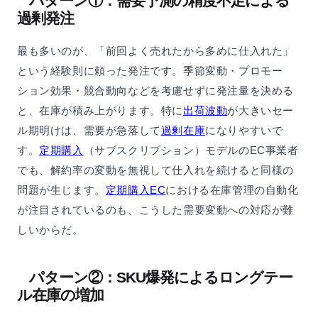
パターン①：需要予測の精度不足による
過剰発注
最も多いのが、「前回よく売れたから多めに仕入れた」
という経験則に頼った発注です。季節変動・プロモー
ション効果・競合動向などを考慮せずに発注量を決める
と、在庫が積み上がります。特に
出荷波動
が大きいセー
ル期明けは、需要が急落して
過剰在庫
になりやすいで
す。
定期購入
（サブスクリプション）モデルのEC事業者
でも、解約率の変動を無視して仕入れを続けると同様の
問題が生じます。
定期購入EC
における在庫管理の自動化
が注目されているのも、こうした需要変動への対応が難
しいからだ。
パターン②：SKU爆発によるロングテー
ル在庫の増加