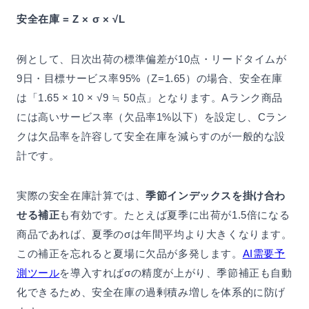
安全在庫 = Z × σ × √L
例として、日次出荷の標準偏差が10点・リードタイムが
9日・目標サービス率95%（Z=1.65）の場合、安全在庫
は「1.65 × 10 × √9 ≒ 50点」となります。Aランク商品
には高いサービス率（欠品率1%以下）を設定し、Cラン
クは欠品率を許容して安全在庫を減らすのが一般的な設
計です。
実際の安全在庫計算では、
季節インデックスを掛け合わ
せる補正
も有効です。たとえば夏季に出荷が1.5倍になる
商品であれば、夏季のσは年間平均より大きくなります。
この補正を忘れると夏場に欠品が多発します。
AI需要予
測ツール
を導入すればσの精度が上がり、季節補正も自動
化できるため、安全在庫の過剰積み増しを体系的に防げ