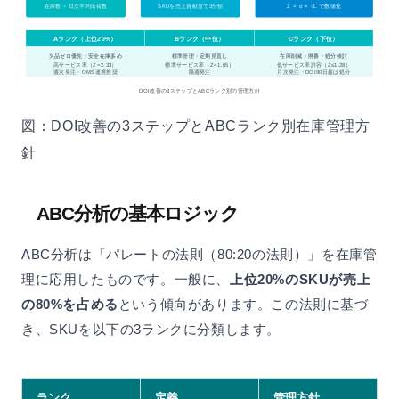
在庫数 ÷ 日次平均出荷数
SKUを売上貢献度で3分類
Z × σ × √L で数値化
Aランク（上位20%）
Bランク（中位）
Cランク（下位）
欠品ゼロ優先・安全在庫多め
標準管理・定期見直し
在庫削減・廃番・処分検討
高サービス率（Z=2.33）
標準サービス率（Z=1.65）
低サービス率許容（Z≤1.28）
週次発注・OMS連携推奨
隔週発注
月次発注・DOI90日超は処分
DOI改善の3ステップとABCランク別の管理方針
図：DOI改善の3ステップとABCランク別在庫管理方
針
ABC分析の基本ロジック
ABC分析は「パレートの法則（80:20の法則）」を在庫管
理に応用したものです。一般に、
上位20%のSKUが売上
の80%を占める
という傾向があります。この法則に基づ
き、SKUを以下の3ランクに分類します。
ランク
定義
管理方針