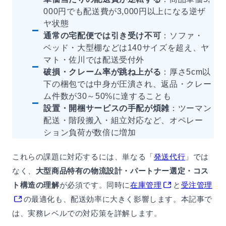
000円でも配送費が3,000円以上になる逆ザ
ヤ状態
通常の宅配便では引き受け不可
：ソファ・
ベッド・大型棚などは140サイズを超え、ヤ
マト・佐川では配送受付外
破損・クレーム率が跳ね上がる
：厚さ5cm以
下の梱包では中身が圧潰され、返品・クレー
ム件数が30～50%に達することも
設置・開梱サービスの手配が煩雑
：ツーマン
配送・階段搬入・組立対応など、オペレー
ション負荷が数倍に増加
これらの課題に対応するには、単なる「
発送代行
」では
なく、
大型商品特有の物流設計・パートナー選定・コス
ト構造の理解
が必須です。同時に
在庫管理
と
受注管理
の最適化も、配送効率に大きく影響します。本記事で
は、実務レベルでの対応策を詳解します。