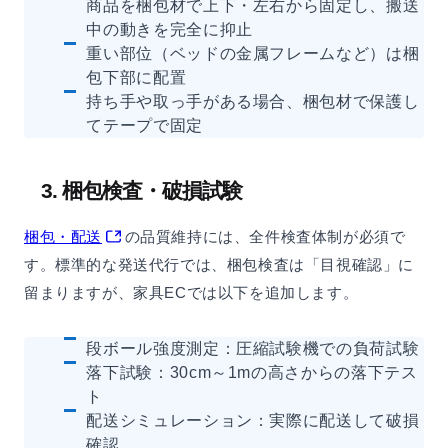
商品を梱包材で上下・左右から固定し、搬送
中の動きを完全に抑止
重い部位（ベッドの金属フレームなど）は梱
包下部に配置
持ち手や取っ手がある場合、梱包材で保護し
てテープで固定
3. 梱包検査・破損試験
梱包・配送
の品質維持には、全件検査体制が必須で
す。標準的な発送代行では、梱包検査は「目視確認」に
留まりますが、家具ECでは以下を追加します。
段ボール強度測定：圧縮試験機での負荷試験
落下試験：30cm～1mの高さからの落下テス
ト
配送シミュレーション：実際に配送して破損
確認