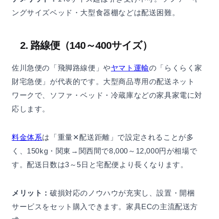
ングサイズベッド・大型食器棚などは配送困難。
2. 路線便（140～400サイズ）
佐川急便の「飛脚路線便」や
ヤマト運輸
の「らくらく家
財宅急便」が代表的です。大型商品専用の配送ネット
ワークで、ソファ・ベッド・冷蔵庫などの家具家電に対
応します。
料金体系
は「重量✕配送距離」で設定されることが多
く、150kg・関東→関西間で8,000～12,000円が相場で
す。配送日数は3～5日と宅配便より長くなります。
メリット：
破損対応のノウハウが充実し、設置・開梱
サービスをセット購入できます。家具ECの主流配送方