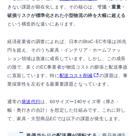
きない課題が顕在化します。その核心は、
寸法・重量・
破損リスクが標準化された小型物流の枠を大幅に超える
という構造的な違いにあります。
経済産業省の調査によれば、日本のBtoC-EC市場は26兆
円を超え、そのうち家具・インテリア・ホームファッ
ション領域は急速に成長しています。しかし、この成長
の陰で、多くのEC事業者が物流コストの膨張と配送事故
に直面しています。特に
配送コスト削減
の課題は、事
業採算性を左右する最重要課題となっています。
通常の
発送代行
は、60サイズ〜140サイズ帯（厚さ・
幅・奥行きの合計）を想定した仕組みです。これに対し
て、家具・大型商品ECでは以下の課題が発生します。
単価当たりの配送費が逆転する
：商品単価5,