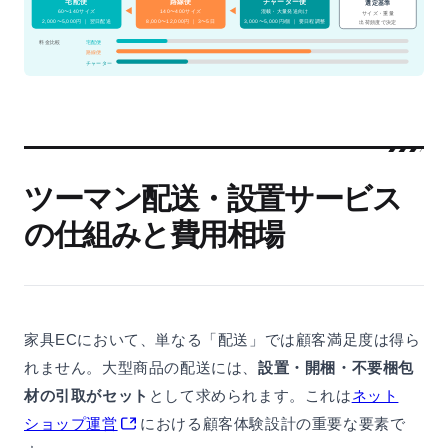
宅配便
路線便
チャーター便
選定基準
60〜140サイズ
140〜400サイズ
混載・大量発送向け
サイズ・重量
2,000〜5,000円 ｜ 翌日配送
8,000〜12,000円 ｜ 3〜5日
3,000〜5,000円/個 ｜ 要日程調整
出荷頻度で決定
料金比較
宅配便
路線便
チャーター
ツーマン配送・設置サービス
の仕組みと費用相場
家具ECにおいて、単なる「配送」では顧客満足度は得ら
れません。大型商品の配送には、
設置・開梱・不要梱包
材の引取がセット
として求められます。これは
ネット
ショップ運営
における顧客体験設計の重要な要素で