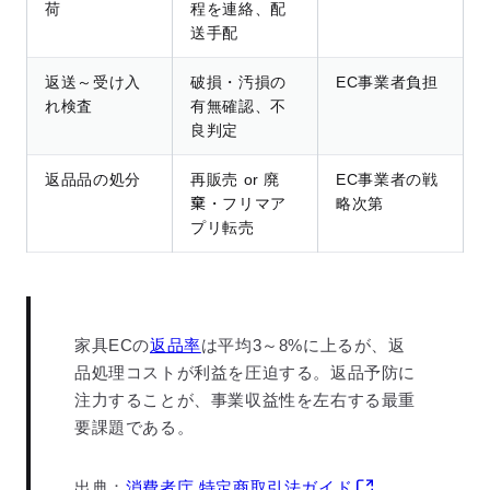
荷
程を連絡、配
送手配
返送～受け入
破損・汚損の
EC事業者負担
れ検査
有無確認、不
良判定
返品品の処分
再販売 or 廃
EC事業者の戦
棄・フリマア
略次第
プリ転売
家具ECの
返品率
は平均3～8%に上るが、返
品処理コストが利益を圧迫する。返品予防に
注力することが、事業収益性を左右する最重
要課題である。
出典：
消費者庁 特定商取引法ガイド