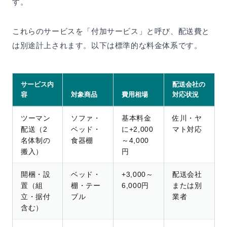
す。
これらのサービスを「付加サービス」と呼び、配送費と
は別途計上されます。以下は標準的な料金体系です。
サービス内
配送会社の
容
対象商品
費用相場
対応状況
ツーマン
ソファ・
基本料金
佐川・ヤ
配送（2
ベッド・
に+2,000
マト対応
名体制の
食器棚
～4,000
搬入）
円
開梱・設
ベッド・
+3,000～
配送会社
置（組
棚・テー
6,000円
または別
立・据付
ブル
業者
含む）