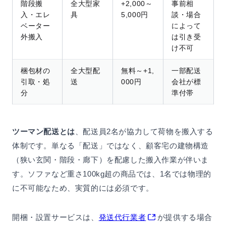
階段搬
全大型家
+2,000～
事前相
入・エレ
具
5,000円
談・場合
ベーター
によって
外搬入
は引き受
け不可
梱包材の
全大型配
無料～+1,
一部配送
引取・処
送
000円
会社が標
分
準付帯
ツーマン配送とは
、配送員2名が協力して荷物を搬入する
体制です。単なる「配送」ではなく、顧客宅の建物構造
（狭い玄関・階段・廊下）を配慮した搬入作業が伴いま
す。ソファなど重さ100kg超の商品では、1名では物理的
に不可能なため、実質的には必須です。
開梱・設置サービスは、
発送代行業者
が提供する場合