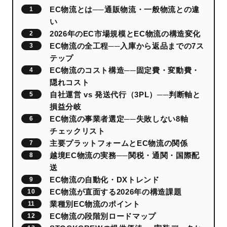
EC物流とは──通販物流・一般物流との違
い
2026年のEC市場規模とEC物流の構造変化
EC物流の全工程──入庫から返品までの7ス
テップ
EC物流のコスト構造──固定費・変動費・
隠れコスト
自社運営 vs 発送代行（3PL）──判断軸と
損益分岐
EC物流の事業者選定──失敗しない8軸
チェックリスト
主要プラットフォームとEC物流の関係
越境EC物流の実務──関税・通関・国際配
送
EC物流の自動化・DXトレンド
EC物流が直面する2026年の構造課題
業種別EC物流のポイント
EC物流の段階別ロードマップ