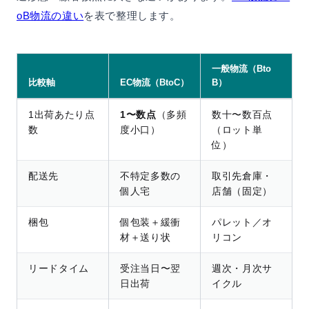
oB物流の違い
を表で整理します。
一般物流（Bto
比較軸
EC物流（BtoC）
B）
1出荷あたり点
1〜数点
（多頻
数十〜数百点
数
度小口）
（ロット単
位）
配送先
不特定多数の
取引先倉庫・
個人宅
店舗（固定）
梱包
個包装＋緩衝
パレット／オ
材＋送り状
リコン
リードタイム
受注当日〜翌
週次・月次サ
日出荷
イクル