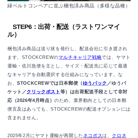
緑ベルトコンベアに並ぶ梱包済み商品（多様な品種）
STEP6：出荷・配送（ラストワンマイ
ル）
梱包済み商品は送り状を発行し、配送会社に引き渡され
ます。STOCKCREWの
マルチキャリア戦略
では、ヤマト
運輸・佐川急便を主とし、サイズ・配送先に応じて最適
なキャリアを自動選択する仕組みになっています。な
お、
STOCKCREWでは日本郵便（
ゆうパック
／ゆうパ
ケット／
クリックポスト
等）は出荷配送手段として非対
応（2026年4月時点）
のため、業界動向としての日本郵
便言及はあっても、STOCKCREWの配送オプションには
含まれません。
2025年2月にヤマト運輸が再開した
ネコポス
は、
クロネ