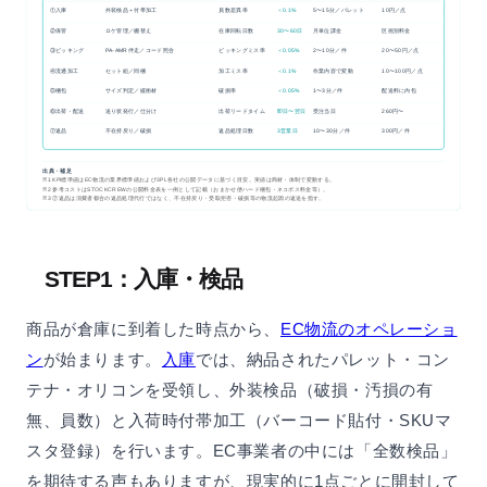
①入庫
外装検品＋付帯加工
員数差異率
＜0.1%
5〜15分／パレット
10円／点
②保管
ロケ管理／棚替え
在庫回転日数
30〜60日
月単位課金
区画別料金
③ピッキング
PA-AMR伴走／コード照合
ピッキングミス率
＜0.05%
2〜10分／件
20〜50円／点
④流通加工
セット組／同梱
加工ミス率
＜0.1%
作業内容で変動
10〜100円／点
⑤梱包
サイズ判定／緩衝材
破損率
＜0.05%
1〜3分／件
配送料に内包
⑥出荷・配送
送り状発行／仕分け
出荷リードタイム
即日〜翌日
受注当日
260円〜
⑦返品
不在持戻り／破損
返品処理日数
3営業日
10〜30分／件
300円／件
出典・補足
※1 KPI標準値はEC物流の業界標準値および3PL各社の公開データに基づく目安。実値は商材・体制で変動する。
※2 参考コストはSTOCKCREWの公開料金表を一例として記載（おまかせ便ハード梱包・ネコポス料金等）。
※3 ⑦返品は消費者都合の返品処理代行ではなく、不在持戻り・受取拒否・破損等の物流起因の返送を指す。
STEP1：入庫・検品
商品が倉庫に到着した時点から、
EC物流のオペレーショ
ン
が始まります。
入庫
では、納品されたパレット・コン
テナ・オリコンを受領し、外装検品（破損・汚損の有
無、員数）と入荷時付帯加工（バーコード貼付・SKUマ
スタ登録）を行います。EC事業者の中には「全数検品」
を期待する声もありますが、現実的に1点ごとに開封して