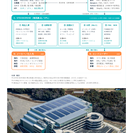
役割
商品企画／販促／受注／CS
楽天
RSL／最強配送ラベル
受注情報・在庫数連携
主業務
マーケ・モール運営・販売管理
Amazon
FBA／MCF／SFP
広告費／販管費／物流費
優良配送（2026/9〜有料化）
コスト
Yahoo!
CVR ／ LTV ／ 物流費比率
自社
KPI
Shopify／BASE／STORES
出荷指示（
OMS連携
）
注文連携（API／CSV）
C. STOCKCREW（物流拠点／3PL）
2,200社以上の導入実績／AMR110台稼働
① 商品入庫
② 在庫保管
③ 流通加工
④ 出荷（BtoC）
⑤ FBA・B2B
外装検品＋付帯加工
ロケーション管理
セット組／同梱物
ピッキング（AMR）
FBA納品代行
パレット／コンテナ受領
ABC分析／棚替え
シール貼付・ラベル
梱包・サイズ判定
B2B卸出荷
バーコード入力
温湿度／衛生管理
ギフト・ラッピング
送り状発行
越境発送
主要KPI
主要KPI
主要KPI
主要KPI
主要KPI
入荷リードタイム
在庫回転日数
加工単価
出荷リードタイム
納品遵守率
員数差異率
保管充填率
加工ミス率
誤出荷率
伝票精度
入荷（物の流れ）
配送（物の流れ）
D. メーカー／仕入先
E. エンドユーザー
外部
外部
国内
工場直送・倉庫間転送
国内
ヤマト運輸・佐川急便
海外
海外
FOB／CIF／コンテナ受領
DHL／UPS／FedEx 等
納品
期待
翌日配送／時間指定
パレット／オリコン／バラ
課題
納期変動・MOQ・船遅延
影響
遅延がレビュー悪化に直結
出典・補足
※1 STOCKCREWの導入実績2,200社以上／AMR110台はSTOCKCREW運営拠点（CCD）の自社データ。
※2 OMSはネクストエンジン等の
受注管理システム
。3モール以上の運営では原則として導入を推奨する。
※3 配送はヤマト運輸・佐川急便を主とする。日本郵便はSTOCKCREWの出荷配送手段としては非対応（2026年4月時点）。