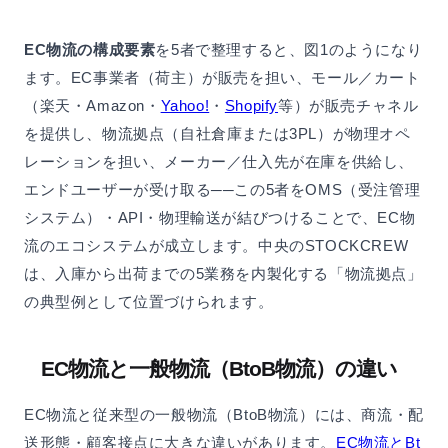
EC物流の構成要素
を5者で整理すると、図1のようになり
ます。EC事業者（荷主）が販売を担い、モール／カート
（楽天・Amazon・
Yahoo!
・
Shopify
等）が販売チャネル
を提供し、物流拠点（自社倉庫または3PL）が物理オペ
レーションを担い、メーカー／仕入先が在庫を供給し、
エンドユーザーが受け取る──この5者をOMS（受注管理
システム）・API・物理輸送が結びつけることで、EC物
流のエコシステムが成立します。中央のSTOCKCREW
は、入庫から出荷までの5業務を内製化する「物流拠点」
の典型例として位置づけられます。
EC物流と一般物流（BtoB物流）の違い
EC物流と従来型の一般物流（BtoB物流）には、商流・配
送形態・顧客接点に大きな違いがあります。
EC物流とBt