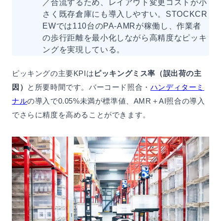
／合流するため、レイアウト変更コストが小
さく既存倉庫にも導入しやすい。STOCKCR
EWでは110台のPA-AMRが稼働し、作業者
の歩行距離を最小化しながら高精度なピッキ
ングを実現している。
ピッキングの主要KPIは
ピッキングミス率（誤出荷の主
因）
と所要時間です。バーコード照合・
ハンディターミ
ナル
の導入で0.05%未満が標準値、AMR＋AI照合の導入
でさらに精度を高めることができます。