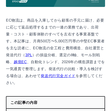
EC物流は、商品を入庫してから顧客の手元に届け、必要
に応じて返品処理するまでの一連の業務であり、出荷
量・コスト・顧客体験のすべてを左右する事業基盤で
す。本記事は、月商500万〜5,000万円帯の中堅EC事業者
を主な読者に、EC物流の全工程と費用構造、自社運営と
発送代行（
3PL
）の損益分岐、選定の8軸、モール別戦
略、
越境EC
、自動化トレンド、2026年の構造課題までを
一気通貫で整理します。発送代行の比較・導入を検討す
る場合は、あわせて
発送代行完全ガイド
を参照してくだ
さい。
この記事の内容