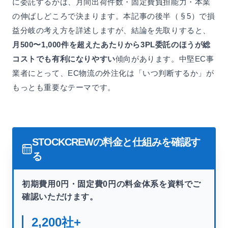
に委託するかは、月間出荷件数・固定費負担能力・本業
の伸ばしどころで決まります。本記事の後半（§5）で損
益分岐の考え方を詳述しますが、結論を先取りすると、
月500〜1,000件を超えたあたりから3PL委託のほうが総
コストでも有利になりやすい
傾向があります。中堅EC事
業者にとって、EC物流の外注化は「いつ判断するか」が
もっとも重要なテーマです。
STOCKCREWの料金と仕組みを確認す
る
初期費用0円・固定費0円の料金体系を資料でご
確認いただけます。
2,200
社+