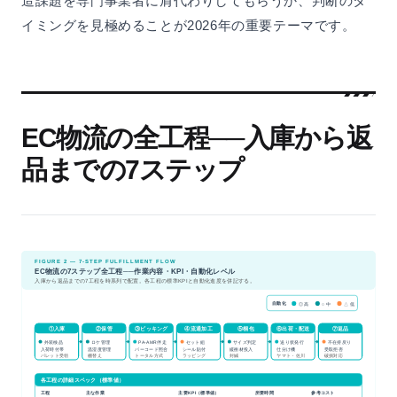
造課題を専門事業者に肩代わりしてもらうか、判断のタ
イミングを見極めることが2026年の重要テーマです。
EC物流の全工程──入庫から返
品までの7ステップ
FIGURE 2 — 7-STEP FULFILLMENT FLOW
EC物流の7ステップ全工程──作業内容・KPI・自動化レベル
入庫から返品までの7工程を時系列で配置。各工程の標準KPIと自動化進度を併記する。
自動化
◎ 高
○ 中
△ 低
①入庫
②保管
③ピッキング
④流通加工
⑤梱包
⑥出荷・配送
⑦返品
外装検品
ロケ管理
PA-AMR伴走
セット組
サイズ判定
送り状発行
不在持戻り
入荷時付帯
温湿度管理
バーコード照合
シール貼付
緩衝材投入
仕分け機
受取拒否
パレット受領
棚替え
トータル方式
ラッピング
封緘
ヤマト・佐川
破損対応
各工程の詳細スペック（標準値）
工程
主な作業
主要KPI（標準値）
所要時間
参考コスト