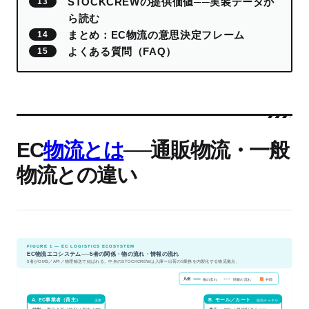
STOCKCREWの提供価値──実装データか
ら読む
まとめ：EC物流の意思決定フレーム
よくある質問（FAQ）
EC
物流とは
──通販物流・一般
物流との違い
FIGURE 1 — EC LOGISTICS ECOSYSTEM
EC物流エコシステム──5者の関係・物の流れ・情報の流れ
5者がOMS／API／物理輸送で結ばれる。中央のSTOCKCREWは入庫〜出荷の5業務を内製化する物流拠点。
凡例
物の流れ
情報の流れ
外部
A. EC事業者（荷主）
B. モール／カート
主体
販売チャネル