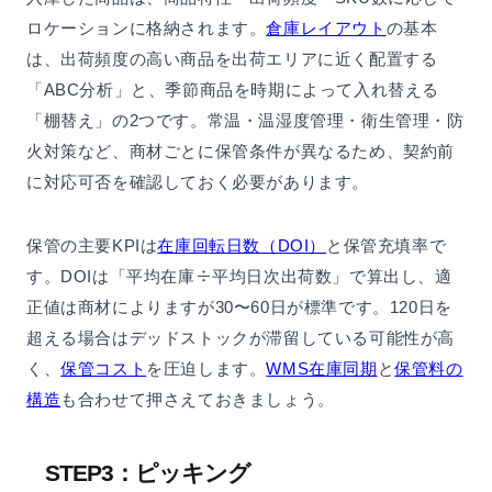
ロケーションに格納されます。
倉庫レイアウト
の基本
は、出荷頻度の高い商品を出荷エリアに近く配置する
「ABC分析」と、季節商品を時期によって入れ替える
「棚替え」の2つです。常温・温湿度管理・衛生管理・防
火対策など、商材ごとに保管条件が異なるため、契約前
に対応可否を確認しておく必要があります。
保管の主要KPIは
在庫回転日数（DOI）
と保管充填率で
す。DOIは「平均在庫÷平均日次出荷数」で算出し、適
正値は商材によりますが30〜60日が標準です。120日を
超える場合はデッドストックが滞留している可能性が高
く、
保管コスト
を圧迫します。
WMS在庫同期
と
保管料の
構造
も合わせて押さえておきましょう。
STEP3：ピッキング