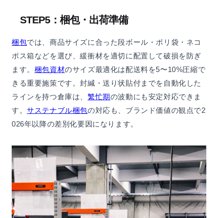
STEP5：梱包・出荷準備
梱包
では、商品サイズに合った段ボール・ポリ袋・ネコ
ポス箱などを選び、緩衝材を適切に配置して破損を防ぎ
ます。
梱包資材
のサイズ最適化は配送料を5〜10%圧縮で
きる重要施策です。封緘・送り状貼付までを自動化した
ラインを持つ倉庫は、
繁忙期
の波動にも安定対応できま
す。
サステナブル梱包
の対応も、ブランド価値の観点で2
026年以降の差別化要因になります。