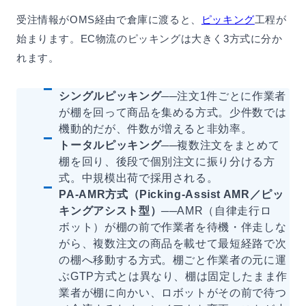
受注情報がOMS経由で倉庫に渡ると、
ピッキング
工程が
始まります。EC物流のピッキングは大きく3方式に分か
れます。
シングルピッキング
──注文1件ごとに作業者
が棚を回って商品を集める方式。少件数では
機動的だが、件数が増えると非効率。
トータルピッキング
──複数注文をまとめて
棚を回り、後段で個別注文に振り分ける方
式。中規模出荷で採用される。
PA-AMR方式（Picking-Assist AMR／ピッ
キングアシスト型）
──AMR（自律走行ロ
ボット）が棚の前で作業者を待機・伴走しな
がら、複数注文の商品を載せて最短経路で次
の棚へ移動する方式。棚ごと作業者の元に運
ぶGTP方式とは異なり、棚は固定したまま作
業者が棚に向かい、ロボットがその前で待つ