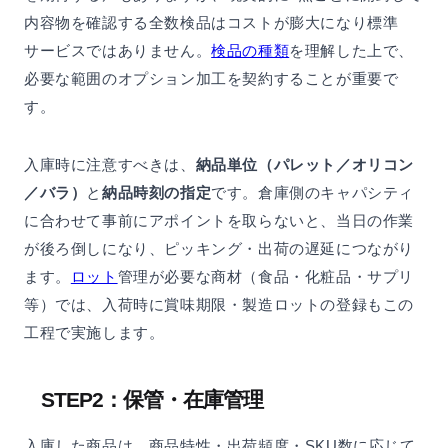
内容物を確認する全数検品はコストが膨大になり標準
サービスではありません。
検品の種類
を理解した上で、
必要な範囲のオプション加工を契約することが重要で
す。
入庫時に注意すべきは、
納品単位（パレット／オリコン
／バラ）
と
納品時刻の指定
です。倉庫側のキャパシティ
に合わせて事前にアポイントを取らないと、当日の作業
が後ろ倒しになり、ピッキング・出荷の遅延につながり
ます。
ロット
管理が必要な商材（食品・化粧品・サプリ
等）では、入荷時に賞味期限・製造ロットの登録もこの
工程で実施します。
STEP2：保管・在庫管理
入庫した商品は、商品特性・出荷頻度・SKU数に応じて