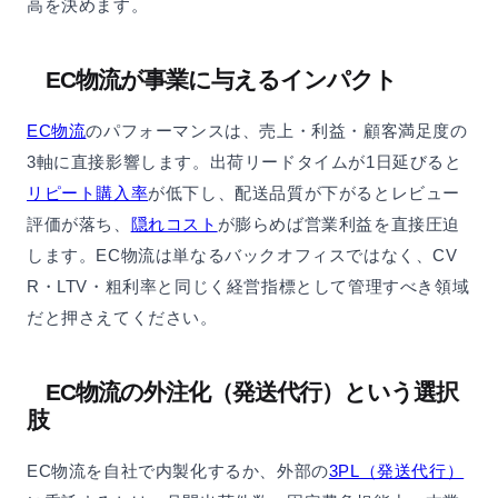
高を決めます。
EC物流が事業に与えるインパクト
EC物流
のパフォーマンスは、売上・利益・顧客満足度の
3軸に直接影響します。出荷リードタイムが1日延びると
リピート購入率
が低下し、配送品質が下がるとレビュー
評価が落ち、
隠れコスト
が膨らめば営業利益を直接圧迫
します。EC物流は単なるバックオフィスではなく、CV
R・LTV・粗利率と同じく経営指標として管理すべき領域
だと押さえてください。
EC物流の外注化（発送代行）という選択
肢
EC物流を自社で内製化するか、外部の
3PL（発送代行）