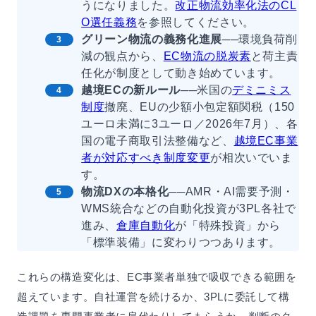
うになりました。
改正物流効率化法のCL
O選任義務
を参照してください。
グリーン物流の義務化進展
──環境負荷削
減の観点から、
EC物流の脱炭素
と荷主責
任化が制度として動き始めています。
越境ECの新ルール
──米国の
デミニミス
制度
撤廃、EUの少額小包定額関税（150
ユーロ未満に3ユーロ／2026年7月）、各
国の電子商取引法整備など、
越境EC事業
者が対応すべき制度変更
が相次いでいま
す。
物流DXの本格化
──AMR・AI需要予測・
WMS統合などの自動化投資が3PL各社で
進み、
倉庫自動化
が「特殊投資」から
「標準装備」に変わりつつあります。
これらの構造変化は、EC事業者単独で吸収できる範囲を
超えています。自社運営を続けるか、3PLに委託して構