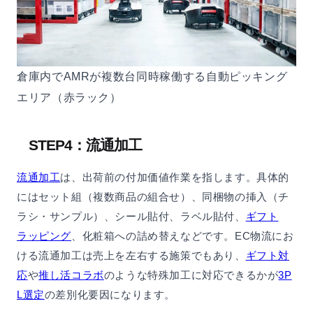
倉庫内でAMRが複数台同時稼働する自動ピッキング
エリア（赤ラック）
STEP4：流通加工
流通加工
は、出荷前の付加価値作業を指します。具体的
にはセット組（複数商品の組合せ）、同梱物の挿入（チ
ラシ・サンプル）、シール貼付、ラベル貼付、
ギフト
ラッピング
、化粧箱への詰め替えなどです。EC物流にお
ける流通加工は売上を左右する施策でもあり、
ギフト対
応
や
推し活コラボ
のような特殊加工に対応できるかが
3P
L選定
の差別化要因になります。