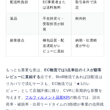
配送料負担
EC事業者また
取引条件で決
は送料無料
定
返品
不在持戻り・
例外的
受取拒否が頻
発
顧客接点
梱包品質・配
納期・伝票精
送遅延がレ
度が中心
ビューに直結
もっとも重要な差は、
EC物流では1点単位のミスが顧客
レビューに直結する
点です。BtoB物流であれば誤配送は
リカバリで済むケースも、EC物流では「★1のレ
ビュー」として店舗評価に残り、CVRに長期的な影響を
与えます。
フルフィルメント品質KPI
の観点では、誤出
荷率・破損率・出荷リードタイムの3指標が事業の信用残