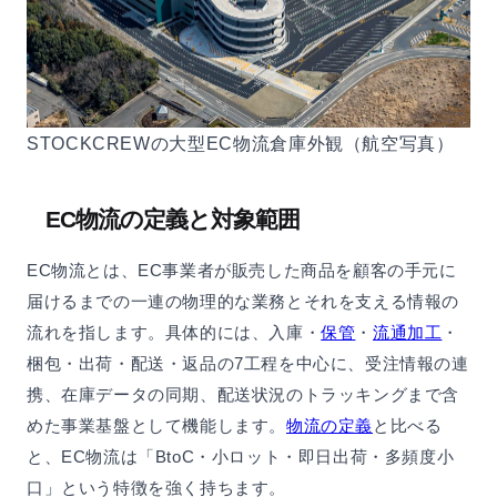
STOCKCREWの大型EC物流倉庫外観（航空写真）
EC物流の定義と対象範囲
EC物流とは、EC事業者が販売した商品を顧客の手元に
届けるまでの一連の物理的な業務とそれを支える情報の
流れを指します。具体的には、入庫・
保管
・
流通加工
・
梱包・出荷・配送・返品の7工程を中心に、受注情報の連
携、在庫データの同期、配送状況のトラッキングまで含
めた事業基盤として機能します。
物流の定義
と比べる
と、EC物流は「BtoC・小ロット・即日出荷・多頻度小
口」という特徴を強く持ちます。