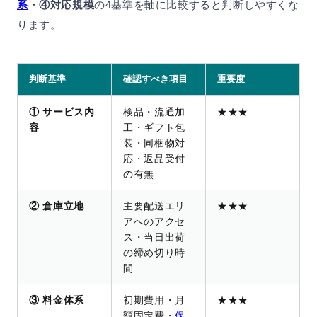
系
・④対応規模
の4基準を軸に比較すると判断しやすくな
ります。
判断基準
確認すべき項目
重要度
① サービス内
検品・流通加
★★★
容
工・ギフト包
装・同梱物対
応・返品受付
の有無
② 倉庫立地
主要配送エリ
★★★
アへのアクセ
ス・当日出荷
の締め切り時
間
③ 料金体系
初期費用・月
★★★
額固定費・
保