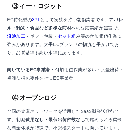
③ イー・ロジット
EC特化型の
3PL
として実績を持つ老舗業者です。
アパレ
ル・雑貨・食品など多様な商材
への対応実績が豊富で、
流通加工
・ギフト包装・
セット組
み等の付加価値作業に
強みがあります。大手ECブランドの物流も手がけてお
り、品質基準も高い水準にあります。
向いているEC事業者
：付加価値作業が多い・大量出荷・
複雑な梱包要件を持つEC事業者
④ オープンロジ
全国の倉庫ネットワークを活用したSaaS型発送代行で
す。
初期費用なし・最低出荷件数なし
で始められる柔軟
な料金体系が特徴で、小規模スタートに向いています。