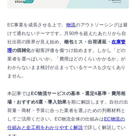
EC事業を成長させる上で、
物流
のアウトソーシングは避
けて通れないテーマです。月50件を超えたあたりから自
社出荷の限界が見え始め、
梱包ミス・出荷遅延・
在庫管
理
の煩雑化
が顧客評価を傷つけ始めます。しかし「どの
業者を選べばいいか」「費用はどのくらいかかるか」が
わからないまま検討が止まっているケースも少なくあり
ません。
本記事では
EC物流サービスの基本・選定4基準・費用相
場・おすすめ5選・導入効果
を順に解説します。自社の出
荷量・商材・予算に合った業者を選ぶための判断材料と
してご活用ください。EC物流全体の仕組みは
EC物流の
仕組みと全工程をわかりやすく解説
で詳しく解説してい
ます。