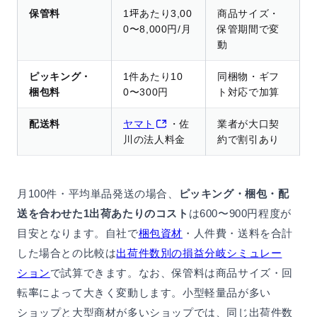
保管料
1坪あたり3,00
商品サイズ・
0〜8,000円/月
保管期間で変
動
ピッキング・
1件あたり10
同梱物・ギフ
梱包料
0〜300円
ト対応で加算
配送料
ヤマト
・佐
業者が大口契
川の法人料金
約で割引あり
月100件・平均単品発送の場合、
ピッキング・梱包・配
送を合わせた1出荷あたりのコスト
は600〜900円程度が
目安となります。自社で
梱包資材
・人件費・送料を合計
した場合との比較は
出荷件数別の損益分岐シミュレー
ション
で試算できます。なお、保管料は商品サイズ・回
転率によって大きく変動します。小型軽量品が多い
ショップと大型商材が多いショップでは、同じ出荷件数