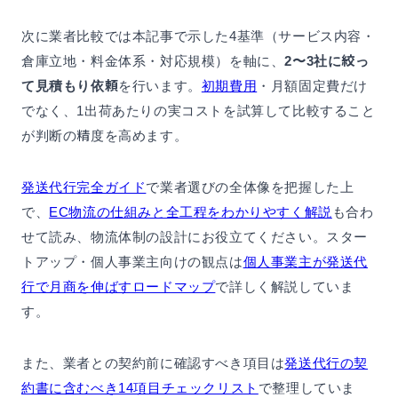
次に業者比較では本記事で示した4基準（サービス内容・
倉庫立地・料金体系・対応規模）を軸に、
2〜3社に絞っ
て見積もり依頼
を行います。
初期費用
・月額固定費だけ
でなく、1出荷あたりの実コストを試算して比較すること
が判断の精度を高めます。
発送代行完全ガイド
で業者選びの全体像を把握した上
で、
EC物流の仕組みと全工程をわかりやすく解説
も合わ
せて読み、物流体制の設計にお役立てください。スター
トアップ・個人事業主向けの観点は
個人事業主が発送代
行で月商を伸ばすロードマップ
で詳しく解説していま
す。
また、業者との契約前に確認すべき項目は
発送代行の契
約書に含むべき14項目チェックリスト
で整理していま