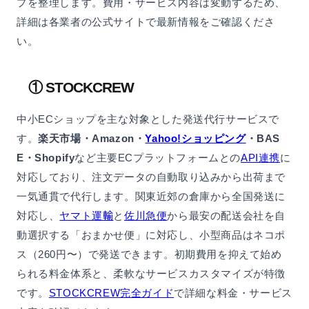
プを整理します。費用・サービス内容は変動するため、
詳細は各業者の公式サイトで最新情報をご確認くださ
い。
① STOCKCREW
中小ECショップを主な対象とした発送代行サービスで
す。
楽天市場・Amazon・
Yahoo!ショッピング
・BAS
E・Shopify
など主要ECプラットフォームとの
API連携
に
対応しており、注文データの自動取り込みから出荷まで
一気通貫で代行します。関東近郊の倉庫から全国発送に
対応し、
ヤマト運輸
と
佐川急便
から最安の配送会社を自
動選択する「おまかせ便」に対応し、小型商品はネコポ
ス（260円〜）で発送できます。初期費用を抑えて始め
られる料金体系と、柔軟なサービスカスタマイズが特徴
です。
STOCKCREW完全ガイド
で詳細な料金・サービス