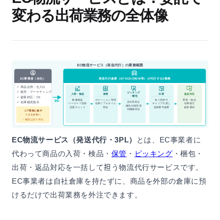
変わる出荷業務の全体像
EC物流サービス（発送代行）の業務範囲
EC事業者（自社）
発送代行倉庫（STOCKCREW等）が代行する5業務
✓ 商品企画・仕入れ
✓ 販売・マーケティング
ピッキング
入荷・検品
保管
出荷
返品対応
・梱包
✓ 顧客対応・CS
数量確認
送り状発行
受取・検品
ロケーション管理
委託
誤出荷防止
✓ 在庫補充指示
バーコード登録
在庫リアルタイム
キャリア引渡し
在庫復元
梱包仕様管理
品質チェック
照会
追跡番号連携
顧客通知
同梱物対応
コア業務に集中
できる体制へ
↑ 物流は全て外注
EC物流サービス（発送代行・3PL）
とは、EC事業者に
代わって商品の入荷・検品・
保管
・
ピッキング
・梱包・
出荷・返品対応を一括して担う物流代行サービスです。
EC事業者は自社倉庫を持たずに、商品を外部の倉庫に預
けるだけで出荷業務を外注できます。