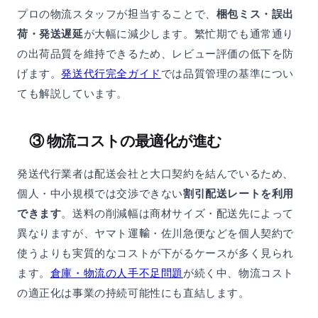
プロの物流スタッフが担当することで、
梱包ミス・誤出
荷・発送遅延
が大幅に減少します。繁忙期でも通常通り
の出荷品質を維持できるため、レビュー評価の低下を防
げます。
発送代行完全ガイド
では品質管理の基準につい
ても解説しています。
③ 物流コストの最適化が進む
発送代行業者は配送会社と大口契約を結んでいるため、
個人・中小規模では交渉できない
割引配送レートを利用
できます
。送料の削減幅は商材サイズ・配送先によって
異なりますが、ヤマト運輸・佐川急便などを個人契約で
使うよりも実質的なコストが下がるケースが多く見られ
ます。
倉庫・物流の人手不足問題
が続く中、物流コスト
の適正化は事業の持続可能性にも直結します。