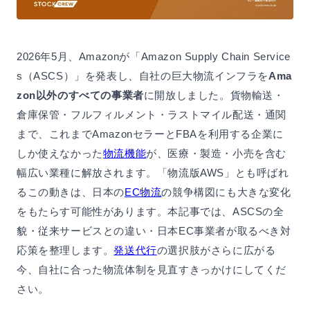
2026年5月、Amazonが「Amazon Supply Chain Service
s（ASCS）」を発表し、自社の巨大物流インフラを
Ama
zon以外のすべての事業者
に開放しました。貨物輸送・
倉庫保管・フルフィルメント・ラストマイル配送・通関
まで、これまでAmazonセラーとFBAを利用する企業に
しか使えなかった
物流機能
が、医療・製造・小売を含む
幅広い業種に解放されます。「物流版AWS」とも呼ばれ
るこの動きは、日本の
EC物流
の競争構図にも大きな変化
をもたらす可能性があります。本記事では、ASCSの全
貌・従来サービスとの違い・日本EC事業者が取るべき対
応策を整理します。
発送代行
の選択肢がさらに広がる
今、自社に合った物流体制を見直すきっかけにしてくだ
さい。