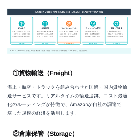
Amazon Supply Chain Services（ASCS）：5つのサービス領域
貨物輸送
倉庫保管
フルフィルメント
ラストマイル配送
通関・可視化
· 海上・航空・トラック
· Amazon倉庫網を利用
· ピッキング・梱包・出荷
· 小口配送サービス
· 通関手続きの代行
· リアルタイム追跡対応
· 在庫管理システム連携
· 自社EC・他モール対応
· 翌日・当日配送対応
· 輸送データの可視化
· 国際・国内輸送両対応
· 全米・グローバル対応
· 出品者以外も利用可
· FedEx・UPSと競合
· 複数拠点の一元管理
Freight
Storage
⚠ 競合影響大
Last Mile
Visibility
※ ASCSはAmazon出品者以外の全事業者（医療・製造・小売等）が利用可能。2026年5月より提供開始。
①貨物輸送（Freight）
海上・航空・トラックを組み合わせた国際・国内貨物輸
送サービスです。リアルタイムの輸送追跡、コスト最適
化のルーティングが特徴で、Amazonが自社の調達で
培った規模の経済を活用します。
②倉庫保管（Storage）