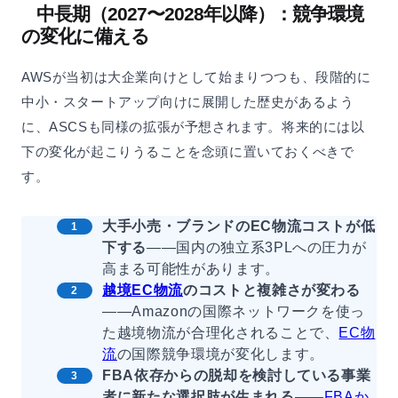
中長期（2027〜2028年以降）：競争環境
の変化に備える
AWSが当初は大企業向けとして始まりつつも、段階的に
中小・スタートアップ向けに展開した歴史があるよう
に、ASCSも同様の拡張が予想されます。将来的には以
下の変化が起こりうることを念頭に置いておくべきで
す。
大手小売・ブランドのEC物流コストが低
下する
——国内の独立系3PLへの圧力が
高まる可能性があります。
越境EC物流
のコストと複雑さが変わる
——Amazonの国際ネットワークを使っ
た越境物流が合理化されることで、
EC物
流
の国際競争環境が変化します。
FBA依存からの脱却を検討している事業
者に新たな選択肢が生まれる
——
FBAか