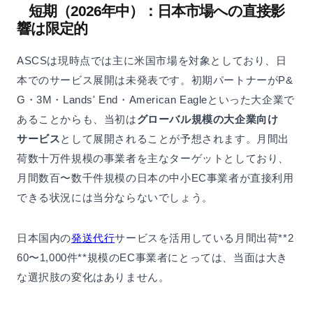
短期（2026年中）：日本市場への直接影
響は限定的
ASCSは現時点では主に米国市場を対象としており、日
本でのサービス展開は未発表です。初期パートナーがP&
G・3M・Lands' End・American Eagleといった大企業で
あることからも、当初は
グローバル規模の大企業向け
サービス
として展開されることが予想されます。月間出
荷数十万件規模の事業者を主なターゲットとしており、
月間数百〜数千件規模の日本の中小EC事業者が直接利用
できる状況には当分ならないでしょう。
日本国内の
発送代行
サービスを活用している月間出荷**2
60〜1,000件**規模のEC事業者にとっては、当面は大き
な選択肢の変化はありません。