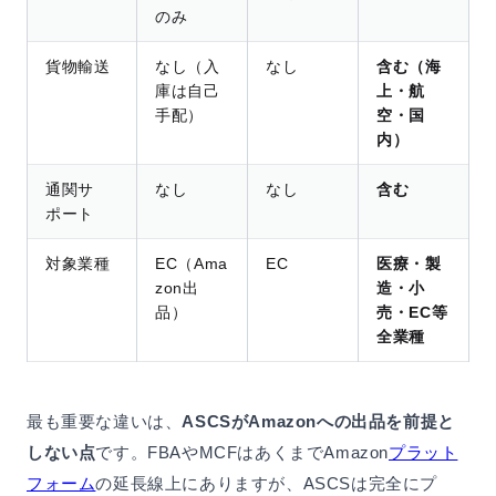
のみ
貨物輸送
なし（入
なし
含む（海
庫は自己
上・航
手配）
空・国
内）
通関サ
なし
なし
含む
ポート
対象業種
EC（Ama
EC
医療・製
zon出
造・小
品）
売・EC等
全業種
最も重要な違いは、
ASCSがAmazonへの出品を前提と
しない点
です。FBAやMCFはあくまでAmazon
プラット
フォーム
の延長線上にありますが、ASCSは完全にプ