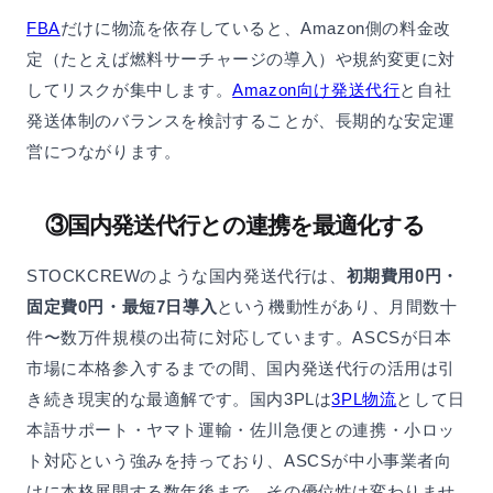
FBA
だけに物流を依存していると、Amazon側の料金改
定（たとえば燃料サーチャージの導入）や規約変更に対
してリスクが集中します。
Amazon向け発送代行
と自社
発送体制のバランスを検討することが、長期的な安定運
営につながります。
③国内発送代行との連携を最適化する
STOCKCREWのような国内発送代行は、
初期費用0円・
固定費0円・最短7日導入
という機動性があり、月間数十
件〜数万件規模の出荷に対応しています。ASCSが日本
市場に本格参入するまでの間、国内発送代行の活用は引
き続き現実的な最適解です。国内3PLは
3PL物流
として日
本語サポート・ヤマト運輸・佐川急便との連携・小ロッ
ト対応という強みを持っており、ASCSが中小事業者向
けに本格展開する数年後まで、その優位性は変わりませ