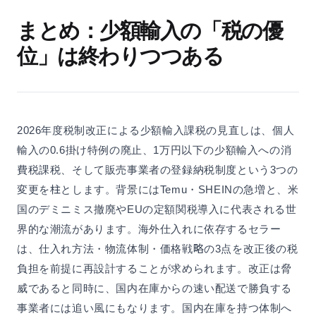
まとめ：少額輸入の「税の優
位」は終わりつつある
2026年度税制改正による少額輸入課税の見直しは、個人
輸入の0.6掛け特例の廃止、1万円以下の少額輸入への消
費税課税、そして販売事業者の登録納税制度という3つの
変更を柱とします。背景にはTemu・SHEINの急増と、米
国のデミニミス撤廃やEUの定額関税導入に代表される世
界的な潮流があります。海外仕入れに依存するセラー
は、仕入れ方法・物流体制・価格戦略の3点を改正後の税
負担を前提に再設計することが求められます。改正は脅
威であると同時に、国内在庫からの速い配送で勝負する
事業者には追い風にもなります。国内在庫を持つ体制へ