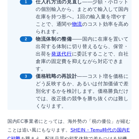
仕入れ方法の見直し
——少額・小ロット
の個別輸入から、まとめて輸入して国内
在庫を持つ形へ。1回の輸入量を増やす
ことで、通関や
物流
のコスト効率を高め
られます。
物流体制の整備
——国内に在庫を置いて
出荷する体制に切り替えるなら、保管・
出荷を
発送代行
に委託することで、自社
倉庫の固定費を抑えながら対応できま
す。
価格戦略の再設計
——コスト増を価格に
どう反映するか、あるいは付加価値で差
別化するかを検討します。価格勝負だけ
では、改正後の競争を勝ち抜くのは難し
くなります。
国内EC事業者にとっては、海外勢の「税の優位」が縮む
ことは追い風にもなります。
SHEIN・Temu時代の国内E
C戦略
を踏まえ、配送品質や顧客体験で差をつける好機