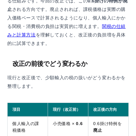
る仕組みです。今回の改正では、この
0.6掛けの特例が廃
止
される方向です。廃止されれば、課税価格は実際の購
入価格ベースで計算されるようになり、個人輸入にかか
る関税・消費税の負担は実質的に増えます。
関税の仕組
みと計算方法
を理解しておくと、改正後の負担増を具体
的に試算できます。
改正の前後でどう変わるか
現行と改正後で、少額輸入の税の扱いがどう変わるかを
整理します。
項目
現行（改正前）
改正後の方向
個人輸入の課
小売価格 ×
0.6
0.6掛け特例を
税価格
廃止