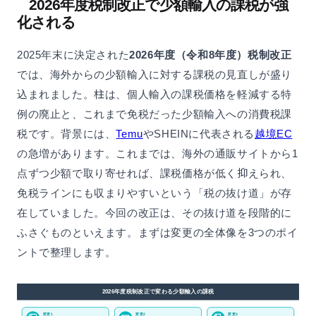
2026年度税制改正で少額輸入の課税が強
化される
2025年末に決定された
2026年度（令和8年度）税制改正
では、海外からの少額輸入に対する課税の見直しが盛り
込まれました。柱は、個人輸入の課税価格を軽減する特
例の廃止と、これまで免税だった少額輸入への消費税課
税です。背景には、
Temu
やSHEINに代表される
越境EC
の急増があります。これまでは、海外の通販サイトから1
点ずつ少額で取り寄せれば、課税価格が低く抑えられ、
免税ラインにも収まりやすいという「税の抜け道」が存
在していました。今回の改正は、その抜け道を段階的に
ふさぐものといえます。まずは変更の全体像を3つのポイ
ントで整理します。
2026年度税制改正で変わる少額輸入の課税
変更1
変更2
変更3