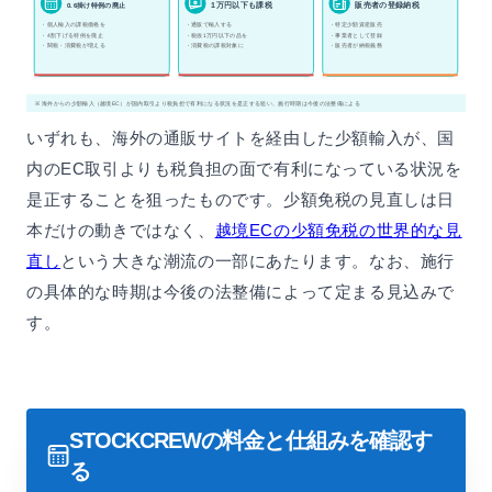
1万円以下も課税
販売者の登録納税
0.6掛け特例の廃止
・個人輸入の課税価格を
・通販で輸入する
・特定少額資産販売
・4割下げる特例を廃止
・税抜1万円以下の品を
・事業者として登録
・関税・消費税が増える
・消費税の課税対象に
・販売者が納税義務
※ 海外からの少額輸入（越境EC）が国内取引より税負担で有利になる状況を是正する狙い。施行時期は今後の法整備による
いずれも、海外の通販サイトを経由した少額輸入が、国
内のEC取引よりも税負担の面で有利になっている状況を
是正することを狙ったものです。少額免税の見直しは日
本だけの動きではなく、
越境ECの少額免税の世界的な見
直し
という大きな潮流の一部にあたります。なお、施行
の具体的な時期は今後の法整備によって定まる見込みで
す。
STOCKCREWの料金と仕組みを確認す
る