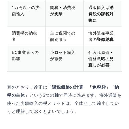
1万円以下の少
関税・消費税
通販輸入は
消
額輸入
が
免除
費税の課税対
象
に
消費税の納税
主に税関での
海外販売事業
者
個別徴収
者の
登録納税
EC事業者への
小ロット輸入
仕入れ原価・
影響
が割安
価格戦略の
見
直しが必要
表のとおり、改正は
「課税価格の計算」「免税枠」「納
税の主体」
という3つの軸で同時に進みます。海外通販を
使った少額輸入の税メリットは、全体として縮小してい
くと理解しておくとよいでしょう。