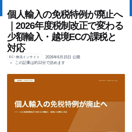
個人輸入の免税特例が廃止へ
｜2026年度税制改正で変わる
少額輸入・越境ECの課税と
対応
2026年6月15日 公開
EC･物流インサイト
この記事は約12分で読めます