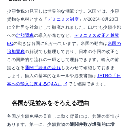
少額免税の見直しは世界的な潮流です。米国では、少額
貨物を免税とする「
デミニミス制度
」が2025年8月29日
に全世界を対象として撤廃されました。EUでも少額小包
への
定額関税
の導入が進むなど、
デミニミス改正と越境
EC
の動きは各国に広がっています。米国の動向は
米国の
追加関税
の解説でも整理しており、日本の今回の改正も
この国際的な流れの一環として理解できます。輸入の前
提となる
通関手続きの流れ
もあわせて確認しておきま
しょう。輸入の基本的なルールや必要書類は
JETRO「日
本への輸入に関するQ&A」
でも確認できます。
各国が足並みをそろえる理由
各国が少額免税の見直しに動く背景には、共通の事情が
あります。第一に、少額貨物の
通関件数が爆発的に増