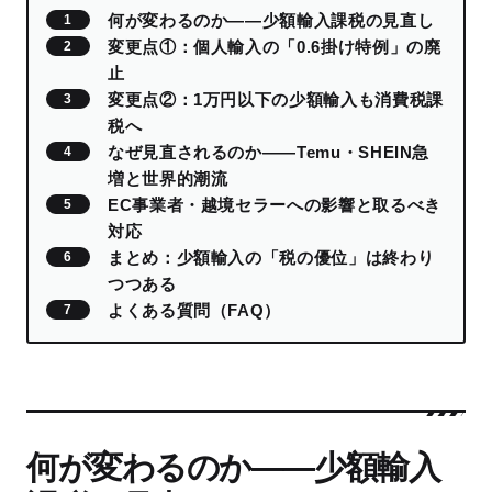
何が変わるのか——少額輸入課税の見直し
変更点①：個人輸入の「0.6掛け特例」の廃
止
変更点②：1万円以下の少額輸入も消費税課
税へ
なぜ見直されるのか——Temu・SHEIN急
増と世界的潮流
EC事業者・越境セラーへの影響と取るべき
対応
まとめ：少額輸入の「税の優位」は終わり
つつある
よくある質問（FAQ）
何が変わるのか——少額輸入