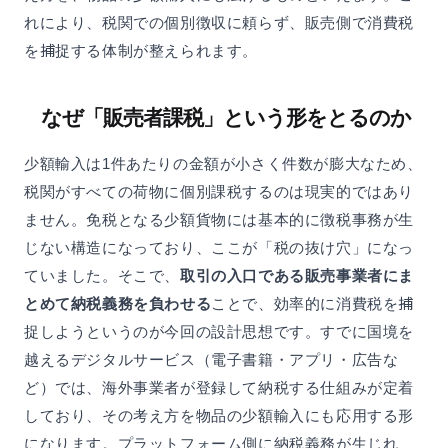
れにより、税関での個別徴収に頼らず、販売側で消費税
を捕捉する体制が整えられます。
なぜ「販売者課税」という形をとるのか
少額輸入は1件あたりの金額が小さく件数が膨大なため、
税関がすべての荷物に個別課税するのは現実的ではあり
ません。免税となる少額貨物には基本的に徴税事務が生
じない構造になっており、ここが「税の抜け穴」になっ
ていました。そこで、
取引の入口である販売事業者にま
とめて納税義務を負わせる
ことで、効率的に消費税を捕
捉しようというのが今回の設計思想です。すでに国境を
越えるデジタルサービス（電子書籍・アプリ・広告な
ど）では、海外事業者が登録して納税する仕組みが定着
しており、その考え方を物品の少額輸入にも応用する形
になります。プラットフォーム側に納税義務が生じれ