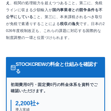
え
、税関の処理能力を超えつつあること。第二に、免税
ラインに収まる少額輸入が
国内事業者との競争条件を不
公平にしている
こと。第三に、本来課税されるべき取引
が免税で素通りすることによる
税収の逸失
です。日本の2
026年度税制改正も、これらの課題に対応する国際的な
制度調整の一環と位置づけられます。
STOCKCREWの料金と仕組みを確認す
る
初期費用0円・固定費0円の料金体系を資料でご
確認いただけます。
2,200
社+
導入実績