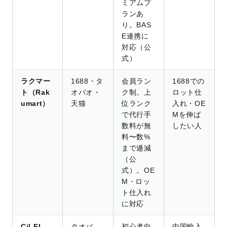
ミアムプ
ランあ
り。BAS
E連携に
対応（公
式）
ラクマー
1688・タ
会員ラン
1688での
ト（Rak
オバオ・
ク制。上
ロット仕
umart）
天猫
位ランク
入れ・OE
で代行手
Mを伸ば
数料が無
したい人
料〜数%
まで逓減
（公
式）。OE
M・ロッ
ト仕入れ
に対応
CiLEL
タオバ
初心者向
中国輸入