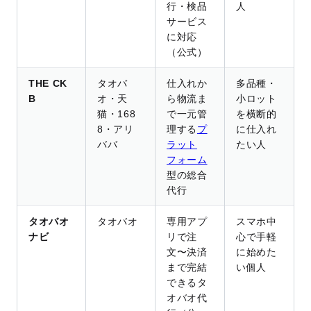
行・検品
人
サービス
に対応
（公式）
THE CK
タオバ
仕入れか
多品種・
B
オ・天
ら物流ま
小ロット
猫・168
で一元管
を横断的
8・アリ
理する
プ
に仕入れ
ババ
ラット
たい人
フォーム
型の総合
代行
タオバオ
タオバオ
専用アプ
スマホ中
ナビ
リで注
心で手軽
文〜決済
に始めた
まで完結
い個人
できるタ
オバオ代