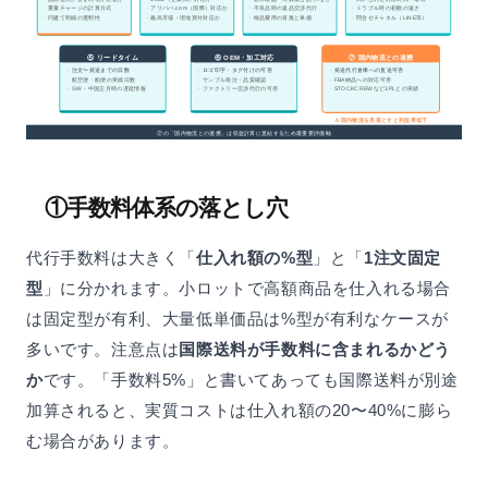
· 重量チャージの計算方式
· アリババ.com（国際）対応か
· 不良品時の返品交渉代行
· トラブル時の初動の速さ
· 円建て明細の透明性
· 義烏市場・現地買付対応か
· 検品費用の有無と単価
· 問合せチャネル（LINE等）
⑤ リードタイム
⑥ OEM・加工対応
⑦ 国内物流との連携
· 注文〜発送までの日数
· ロゴ印字・タグ付けの可否
· 発送代行倉庫への直送可否
· 航空便・船便の実績日数
· サンプル発注・品質確認
· FBA納品への対応可否
· GW・中国正月時の遅延情報
· ファクトリー交渉代行の可否
· STOCKCREWなど3PLとの実績
⚠ 国内物流を見落とすと利益率低下
⑦の「国内物流との連携」は収益計算に直結するため最重要評価軸
①手数料体系の落とし穴
代行手数料は大きく「
仕入れ額の%型
」と「
1注文固定
型
」に分かれます。小ロットで高額商品を仕入れる場合
は固定型が有利、大量低単価品は%型が有利なケースが
多いです。注意点は
国際送料が手数料に含まれるかどう
か
です。「手数料5%」と書いてあっても国際送料が別途
加算されると、実質コストは仕入れ額の20〜40%に膨ら
む場合があります。