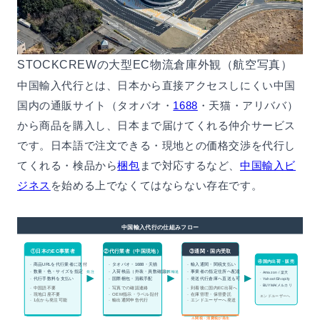
STOCKCREWの大型EC物流倉庫外観（航空写真）
中国輸入代行とは、日本から直接アクセスしにくい中国
国内の通販サイト（タオバオ・
1688
・天猫・アリババ）
から商品を購入し、日本まで届けてくれる仲介サービス
です。日本語で注文できる・現地との価格交渉を代行し
てくれる・検品から
梱包
まで対応するなど、
中国輸入ビ
ジネス
を始める上でなくてはならない存在です。
中国輸入代行の仕組みフロー
①日本のEC事業者
②代行業者（中国現地）
③通関・国内受取
④国内出荷・販売
· 商品URLを代行業者に送付
· タオバオ・1688・天猫
· 輸入通関・関税支払い
· 数量・色・サイズを指定
· 事業者の指定住所へ配達
· 入荷検品（外装・員数確認）
発注
国際輸送
· Amazon / 楽天
· 発送代行倉庫へ直送も可
· 代行手数料を支払い
· 国際梱包・混載手配
· Yahoo!/Shopify
· BUYMA/メルカリ
· 到着後に国内EC出荷へ
· 中国語不要
· 写真での確認連絡
· 現地口座不要
· 在庫管理・保管委託
· OEM指示・ラベル貼付
エンドユーザーへ
· 1点から発注可能
· 輸出通関申告代行
· エンドユーザーへ発送
⚠ 関税・消費税が発生