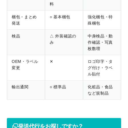
料
梱包・まとめ
○ 基本梱包
強化梱包・特
発送
殊梱包
検品
△ 外装確認の
中身検品・動
み
作確認・写真
枚数増
OEM・ラベル
✕
ロゴ印字・タ
変更
グ付け・ラベ
ル貼付
輸出通関
○ 標準品
化粧品・食品
など規制品
発送代行をお探しですか？