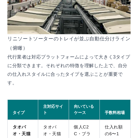
リニソートソーターのトレイが並ぶ自動仕分けライン
（俯瞰）
代行業者は対応プラットフォームによって大きく3タイプ
に分類できます。それぞれの特徴を理解した上で、自分
の仕入れスタイルに合ったタイプを選ぶことが重要で
す。
主対応サイ
向いている
タイプ
ト
ケース
手数料相場
タオバ
タオバ
個人C2
仕入れ額
オ・天猫
オ・天猫
C・ブラ
の6〜1