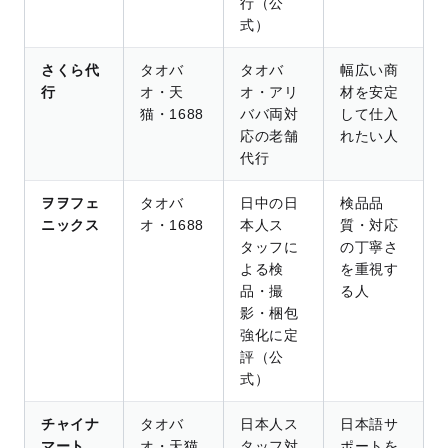
行（公
式）
さくら代
タオバ
タオバ
幅広い商
行
オ・天
オ・アリ
材を安定
猫・1688
ババ両対
して仕入
応の老舗
れたい人
代行
ヲヲフェ
タオバ
日中の日
検品品
ニックス
オ・1688
本人ス
質・対応
タッフに
の丁寧さ
よる検
を重視す
品・撮
る人
影・梱包
強化に定
評（公
式）
チャイナ
タオバ
日本人ス
日本語サ
マート
オ・天猫
タッフ対
ポートを