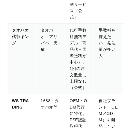
制サービ
ス（公
式）
タオバオ
タオバ
代行手数
手数料を
代行キン
オ・アリ
料無料モ
抑えた
グ
ババ・天
デル（商
い・発注
猫
品代＋国
量が多い
際送料が
人
中心）。
1回の注
文数量に
上限なし
（公式）
WS TRA
1688・タ
OEM・O
自社ブラ
DING
オバオ等
DM代行
ンド（OE
に特化。
M／OD
PSE認証
M）を開
取得代
発したい