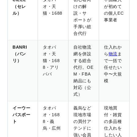
（セレ
オ・天
けの解
が初めて
ル）
猫・1688
説・サ
の個人EC
ポートが
事業者
手厚い総
合代行
BANRI
タオバ
自社物流
仕入れか
（バン
オ・天
網を併設
ら
物流
ま
リ）
猫・168
する総合
で一括で
8・アリ
代行。OE
任せたい
ババ
M・FBA
中〜大規
納品にも
模
対応（公
式）
イーウー
タオバ
義烏など
現地買
パスポー
オ・168
現地市場
付・雑貨
ト
8・義
の買付ア
の多品種
烏・広州
テンドに
仕入れを
強い会員
したい人