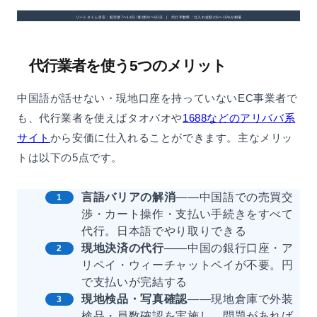
リードタイム目安：航空便7〜14日 / 船便30〜50日 | 代行手数料：仕入れ金額の5〜15%が相場
代行業者を使う5つのメリット
中国語が話せない・現地口座を持っていないEC事業者で
も、代行業者を使えばタオバオや
1688などのアリババ系
サイト
から安価に仕入れることができます。主なメリッ
トは以下の5点です。
言語バリアの解消
——中国語での売買交
渉・カート操作・支払い手続きをすべて
代行。日本語でやり取りできる
現地決済の代行
——中国の銀行口座・ア
リペイ・ウィーチャットペイが不要。円
で支払いが完結する
現地検品・写真確認
——現地倉庫で外装
検品・員数確認を実施し、問題があれば