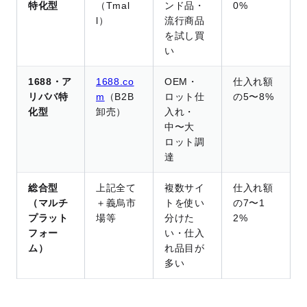
特化型
（Tmal
ンド品・
0%
l）
流行商品
を試し買
い
1688・ア
1688.co
OEM・
仕入れ額
リババ特
m
（B2B
ロット仕
の5〜8%
化型
卸売）
入れ・
中〜大
ロット調
達
総合型
上記全て
複数サイ
仕入れ額
（マルチ
＋義烏市
トを使い
の7〜1
プラット
場等
分けた
2%
フォー
い・仕入
ム）
れ品目が
多い