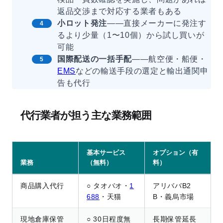
返品交渉まで対応する業者もある
小ロット発注
——直接メーカーに発注す
るより少量（1〜10個）から試し買いが
可能
国際配送の一括手配
——航空便・船便・
EMS
などの輸送手段の選定と輸出通関申
告も代行
代行業者が担う主な業務範囲
基本サービス
オプション（有
業務
（無料）
料）
商品購入代行
○ タオバオ・
1
アリババB2
688
・天猫
B・義烏市場
現地倉庫保管
○ 30日程度無
長期保管延長