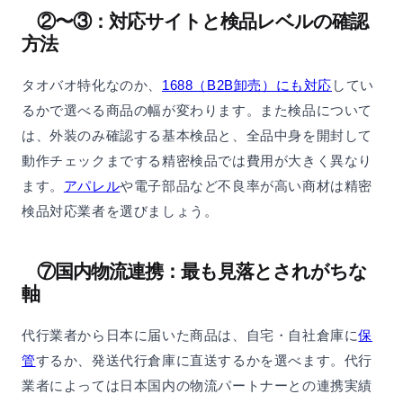
②〜③：対応サイトと検品レベルの確認
方法
タオバオ特化なのか、
1688（B2B卸売）にも対応
してい
るかで選べる商品の幅が変わります。また検品について
は、外装のみ確認する基本検品と、全品中身を開封して
動作チェックまでする精密検品では費用が大きく異なり
ます。
アパレル
や電子部品など不良率が高い商材は精密
検品対応業者を選びましょう。
⑦国内物流連携：最も見落とされがちな
軸
代行業者から日本に届いた商品は、自宅・自社倉庫に
保
管
するか、発送代行倉庫に直送するかを選べます。代行
業者によっては日本国内の物流パートナーとの連携実績