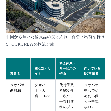
中国から届いた輸入品の受け入れ・保管・出荷を行う
STOCKCREWの物流倉庫
料金体系・
主な対応サ
サービスの
向いている
業者名
イト
特徴
EC事業者
タオバオ
タオバ
代行手数
タオバオ
新幹線
オ・天
料500円
中心で始
猫・1688
＋税〜。
めたい個
手数料無
人〜中規
料のプレ
模EC