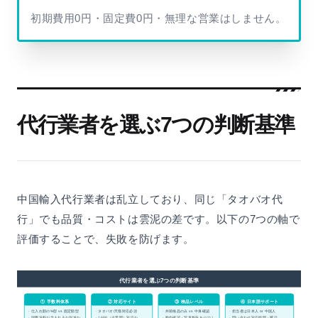
初期費用0円・固定費0円・無理な営業はしません。
代行業者を選ぶ7つの判断基準
中国輸入代行業者は乱立しており、同じ「タオバオ代
行」でも品質・コストは雲泥の差です。以下の7つの軸で
評価することで、失敗を防げます。
代行業者を選ぶ7つの判断基準
① 手数料体系
② 対応サイト
③ 検品レベル
④ 日本語サポート
· 仕入れ額の%型 vs 固定額型
· タオバオ/天猫対応必須
· 外装検品のみ vs 中身確認
· 担当者は日本人 or 中国人
· 国際送料が含まれるか別途か
· 1688（企業間）対応か
· 動作確認・写真報告あり/なし
· 問い合わせ対応時間・曜日