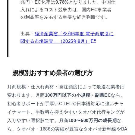
兆円・EC化率は
9.78%
となりました。中国仕
入れによるコスト競争力は、国内EC事業者
の利益率を左右する重要な経営判断です。
出典：
経済産業省「令和6年度 電子商取引に
関する市場調査」（2025年8月）
規模別おすすめ業者の選び方
月商規模・仕入れ商材・発注頻度によって最適な業者は
変わります。月商
100万円以下の小規模・副業EC
なら、
初心者サポートが手厚いCiLELや日本語対応に強いチャ
イナマート、手数料を抑えやすいタオバオ代行キングが
入りやすい選択肢です。月商
100〜500万円の成長期
な
ら、タオバオ・1688の実績が豊富なタオバオ新幹線やBA