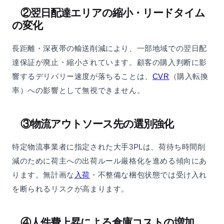
②翌日配達エリアの縮小・リードタイム
の変化
長距離・深夜帯の輸送削減により、一部地域での翌日配
達保証が廃止・縮小されています。顧客の購入判断に影
響するデリバリー速度が落ちることは、
CVR
（購入転換
率）への影響として無視できません。
③物流アウトソース先の選別強化
特定物流事業者に指定された大手3PLは、荷待ち時間削
減のために荷主への出荷ルール厳格化を進める傾向にあ
ります。無計画な
入荷
・不整備な梱包状態では受け入れ
を断られるリスクが高まります。
④人件費上昇による倉庫コストの増加