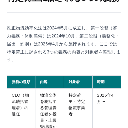
改正物流効率化法は2024年5月に成立し、第一段階（努
力義務・体制整備）は2024年10月、第二段階（義務化・
届出・罰則）は2026年4月から施行されます。ここでは
特定荷主に課される3つの義務の内容と対象者を整理しま
す。
義務の種類
内容
対象者
時期
CLO（物
物流全体
特定荷
2026年4
流統括管
を統括す
主・特定
月〜
理者）の
る管理責
物流事業
選任
任者を役
者
員・上級
管理職か