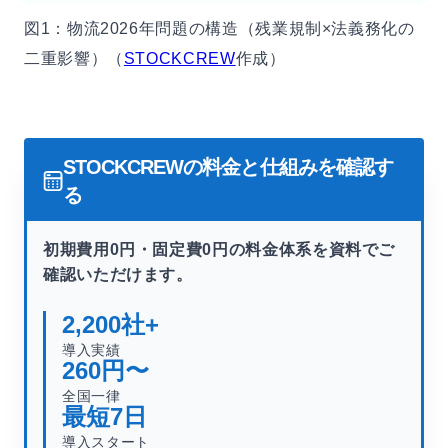
図1：物流2026年問題の構造（残業規制×法義務化の
二重影響）（
STOCKCREW
作成）
STOCKCREWの料金と仕組みを確認す
る
初期費用0円・固定費0円の料金体系を資料でご
確認いただけます。
2,200
社+
導入実績
260
円〜
全国一律
最短
7
日
導入スタート