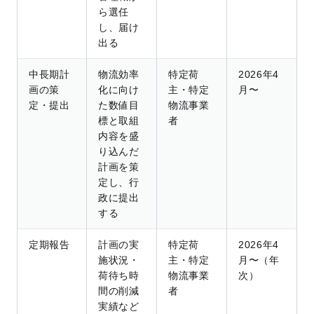
ら選任
し、届け
出る
中長期計
物流効率
特定荷
2026年4
画の策
化に向け
主・特定
月〜
定・提出
た数値目
物流事業
標と取組
者
内容を盛
り込んだ
計画を策
定し、行
政に提出
する
定期報告
計画の実
特定荷
2026年4
施状況・
主・特定
月〜（年
荷待ち時
物流事業
次）
間の削減
者
実績など