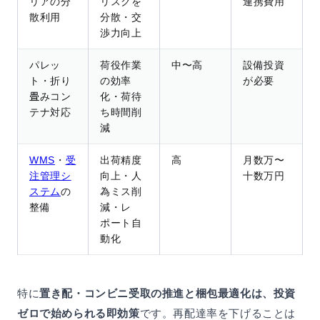
リアの分
リスクを
連携費用
散利用
分散・交
渉力向上
パレッ
荷役作業
中〜高
設備投資
ト・折り
の効率
が必要
畳みコン
化・荷待
テナ対応
ち時間削
減
WMS
・
受
出荷精度
高
月数万〜
注管理シ
向上・人
十数万円
ステム
の
為ミス削
整備
減・レ
ポート自
動化
特に
置き配・コンビニ受取の推進と梱包最適化は、投資
ゼロで始められる即効策
です。再配達率を下げることは