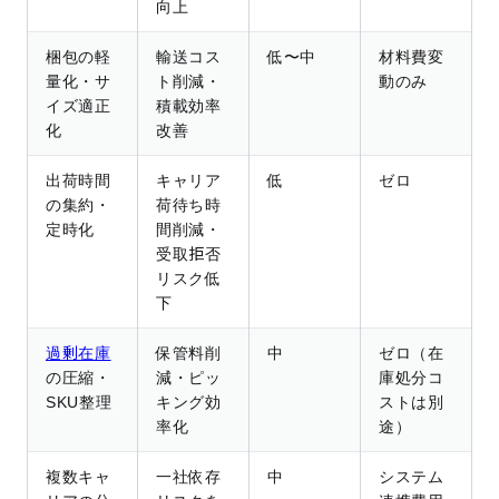
向上
梱包の軽
輸送コス
低〜中
材料費変
量化・サ
ト削減・
動のみ
イズ適正
積載効率
化
改善
出荷時間
キャリア
低
ゼロ
の集約・
荷待ち時
定時化
間削減・
受取拒否
リスク低
下
過剰在庫
保管料削
中
ゼロ（在
の圧縮・
減・ピッ
庫処分コ
SKU整理
キング効
ストは別
率化
途）
複数キャ
一社依存
中
システム