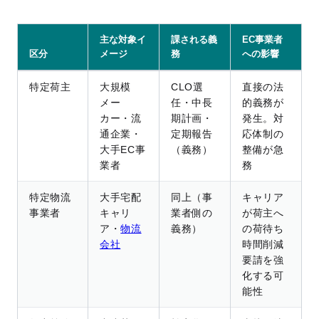
主な対象イ
課される義
EC事業者
区分
メージ
務
への影響
特定荷主
大規模
CLO選
直接の法
メー
任・中長
的義務が
カー・流
期計画・
発生。対
通企業・
定期報告
応体制の
大手EC事
（義務）
整備が急
業者
務
特定物流
大手宅配
同上（事
キャリア
事業者
キャリ
業者側の
が荷主へ
ア・
物流
義務）
の荷待ち
会社
時間削減
要請を強
化する可
能性