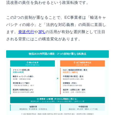
流改善の責任を負わせるという政策転換です。
この2つの規制が重なることで、EC事業者は「輸送キャ
パシティの縮小」と「法的な対応義務」の両面に直面し
ます。
発送代行
や
3PL
の活用が有効な選択肢として注目
される背景にはこの構造変化があります。
物流2026年問題の構造：2つの規制が重なる転換点
① 働き方改革
② 改正物流効率化法
2024年4月施行済み
2026年4月 義務化
ドライバー残業上限
CLO（物流統括管理者）選任
年間960時間
特定荷主に義務化
輸送キャパシティの縮小
中長期計画の策定・提出
×
長距離・深夜輸送の削減
物流効率化目標を行政に届出
翌日配達エリア縮小
定期報告（年次）
一部地域の翌日便廃止・縮小
計画の実施状況を毎年報告
配送料の段階的値上がり
違反時：企業名公表・過料
運賃改定が2026年以降も継続
是正勧告→公表→行政罰の流れ
EC事業者への影響（中小ECも間接的に受ける）
配送料上昇 ／
リードタイム
変化 ／ 3PLからの対応要請 ／ 倉庫コスト増
短期対策
中長期対策
梱包最適化・置き配推進・出荷定時化
発送代行
・3PL活用・複数キャリア分散
※ 改正物流効率化法（物資の流通の効率化に関する法律）2024年5月成立・2026年4月第二段階施行