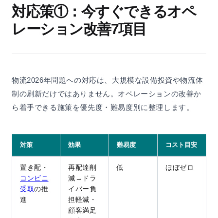
対応策①：今すぐできるオペ
レーション改善7項目
物流2026年問題への対応は、大規模な設備投資や物流体
制の刷新だけではありません。オペレーションの改善か
ら着手できる施策を優先度・難易度別に整理します。
対策
効果
難易度
コスト目安
置き配・
再配達削
低
ほぼゼロ
コンビニ
減→ドラ
受取
の推
イバー負
進
担軽減・
顧客満足