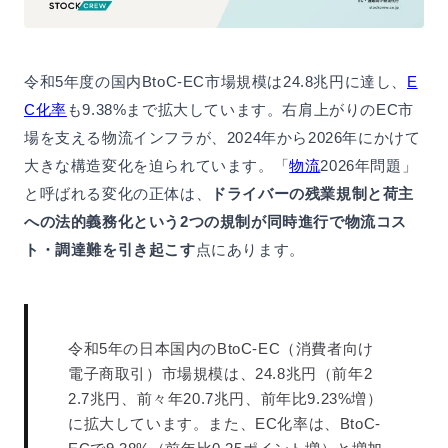
令和5年度の国内BtoC-EC市場規模は24.8兆円に達し、
E
C化率
も9.38%まで拡大しています。右肩上がりのEC市
場を支える物流インフラが、2024年から2026年にかけて
大きな構造変化を迫られています。「
物流
2026年問題」
と呼ばれる変化の正体は、
ドライバーの残業規制と荷主
への法的義務化という2つの規制が同時進行で物流コス
ト・調達難を引き起こす
点にあります。
令和5年の日本国内のBtoC-EC（消費者向け
電子商取引）市場規模は、24.8兆円（前年2
2.7兆円、前々年20.7兆円、前年比9.23%増）
に拡大しています。また、EC化率は、BtoC-