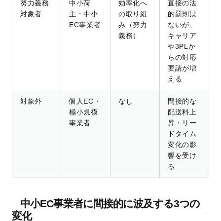
努力義務
中小荷
効率化へ
直接の法
対象者
主・中小
の取り組
的罰則は
EC事業者
み（努力
ないが、
義務）
キャリア
や3PLか
らの対応
要請が増
える
対象外
個人EC・
なし
間接的な
極小規模
配送料上
事業者
昇・リー
ドタイム
変化の影
響を受け
る
中小EC事業者に間接的に波及する3つの
変化