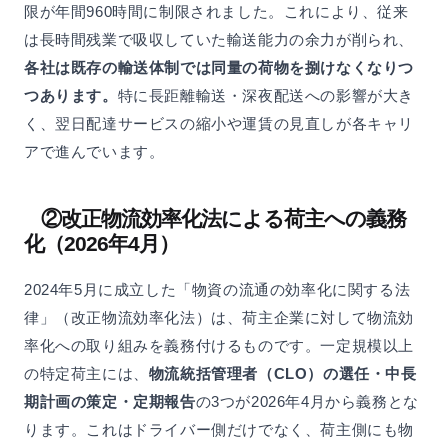
限が年間960時間に制限されました。これにより、従来
は長時間残業で吸収していた輸送能力の余力が削られ、
各社は既存の輸送体制では同量の荷物を捌けなくなりつ
つあります。
特に長距離輸送・深夜配送への影響が大き
く、翌日配達サービスの縮小や運賃の見直しが各キャリ
アで進んでいます。
②改正物流効率化法による荷主への義務
化（2026年4月）
2024年5月に成立した「物資の流通の効率化に関する法
律」（改正物流効率化法）は、荷主企業に対して物流効
率化への取り組みを義務付けるものです。一定規模以上
の特定荷主には、
物流統括管理者（CLO）の選任・中長
期計画の策定・定期報告
の3つが2026年4月から義務とな
ります。これはドライバー側だけでなく、荷主側にも物