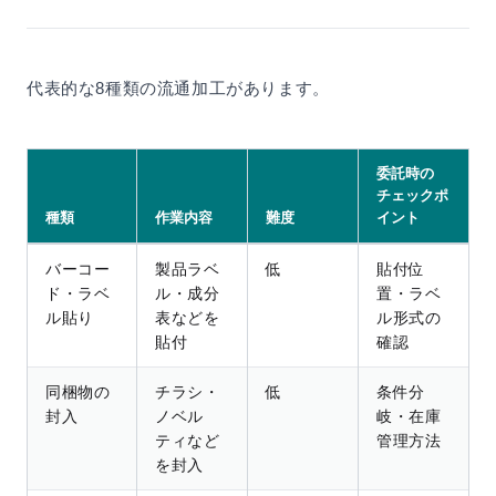
代表的な8種類の流通加工があります。
委託時の
チェックポ
種類
作業内容
難度
イント
バーコー
製品ラベ
低
貼付位
ド・ラベ
ル・成分
置・ラベ
ル貼り
表などを
ル形式の
貼付
確認
同梱物の
チラシ・
低
条件分
封入
ノベル
岐・在庫
ティなど
管理方法
を封入