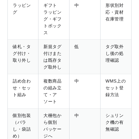
ラッピン
ギフト
中
形状別対
グ
ラッピン
応・資材
グ・ギフ
在庫管理
トボック
ス
値札・タ
新規タグ
低
タグ取外
グ付け・
付けまた
し後の処
取り外し
は既存タ
理確認
グ取外し
詰め合わ
複数商品
中
WMS上の
せ・セッ
の組み立
セット登
ト組み
て・ア
録方法
ソート
個別包装
大梱包か
中
シュリン
（バラ
ら個別
ク機の有
し・袋詰
パッケー
無確認
め）
ジへ