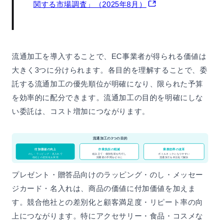
関する市場調査」（2025年8月）
流通加工を導入することで、EC事業者が得られる価値は
大きく3つに分けられます。各目的を理解することで、委
託する流通加工の優先順位が明確になり、限られた予算
を効率的に配分できます。流通加工の目的を明確にしな
い委託は、コスト増加につながります。
流通加工の3つの目的
付加価値の向上
作業負担の軽減
業務効率の改革
のし・ラッピング・名入れで
組み立て・個別包装を代行し
ボトルネックになりやすい
他社との差別化を実現
消費者の手間をゼロに
流通加工を外注化で解決
プレゼント・贈答品向けのラッピング・のし・メッセー
ジカード・名入れは、商品の価値に付加価値を加えま
す。競合他社との差別化と顧客満足度・リピート率の向
上につながります。特にアクセサリー・食品・コスメな