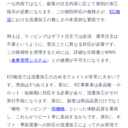
一な内容ではなく、顧客の注文内容に応じて個別の加工
指示が必要になります。この個別対応の複雑さが、
EC物
流
における流通加工の難しさの本質的な要因です。
例えば、ラッピングはギフト注文では必須、通常注文は
不要というように、受注ごとに異なる対応が必要です。
この複雑性を管理するためには、詳細な仕様書とWMS
（
倉庫管理システム
）との連携が不可欠になります。
EC物流では流通加工の占めるウェイトが非常に大きいで
す。理由は3つあります。第1に、EC事業者は多品種・小
ロット・短納期に対応する必要があり、流通加工がその
実行手段になります。第2に、顧客は商品品質だけでなく
「梱包・ラッピング・
同梱物
」といった体験品質を重視
し、これらがリピート率に直結するからです。第3に、ギ
フト・季節需要への対応が流通加工によってのみ実現で