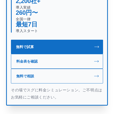
2,200
社+
導入実績
260
円〜
全国一律
最短
7
日
導入スタート
無料で試算
料金表を確認
無料で相談
その場でスグに料金シミュレーション。ご不明点は
お気軽にご相談ください。