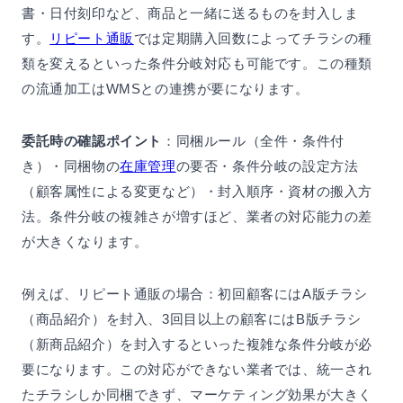
書・日付刻印など、商品と一緒に送るものを封入しま
す。
リピート通販
では定期購入回数によってチラシの種
類を変えるといった条件分岐対応も可能です。この種類
の流通加工はWMSとの連携が要になります。
委託時の確認ポイント
：同梱ルール（全件・条件付
き）・同梱物の
在庫管理
の要否・条件分岐の設定方法
（顧客属性による変更など）・封入順序・資材の搬入方
法。条件分岐の複雑さが増すほど、業者の対応能力の差
が大きくなります。
例えば、リピート通販の場合：初回顧客にはA版チラシ
（商品紹介）を封入、3回目以上の顧客にはB版チラシ
（新商品紹介）を封入するといった複雑な条件分岐が必
要になります。この対応ができない業者では、統一され
たチラシしか同梱できず、マーケティング効果が大きく