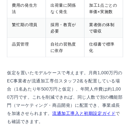
費用の発生方
出荷量に関係
加工1点ごとの
法
なく発生
単価×実施数
繁忙期の増員
採用・教育が
業者側の体制
必要
で吸収
品質管理
自社の習熟度
仕様書で標準
に依存
化
仮定を置いたモデルケースで考えます。月商1,000万円の
EC事業者が流通加工専任スタッフ2名を配置している場
合（1名あたり年500万円と仮定）、年間人件費は約1,00
0万円です。これを削減できれば、同じ人数で別の機能部
門（マーケティング・商品開発）に配置でき、事業成長
を加速させられます。
流通加工導入と初期設定ガイド
で
も確認できます。