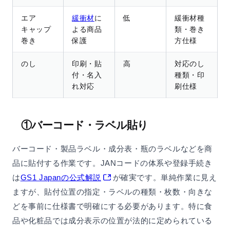
エア
緩衝材
に
低
緩衝材種
キャップ
よる商品
類・巻き
巻き
保護
方仕様
のし
印刷・貼
高
対応のし
付・名入
種類・印
れ対応
刷仕様
①バーコード・ラベル貼り
バーコード・製品ラベル・成分表・瓶のラベルなどを商
品に貼付する作業です。JANコードの体系や登録手続き
は
GS1 Japanの公式解説
が確実です。単純作業に見え
ますが、貼付位置の指定・ラベルの種類・枚数・向きな
どを事前に仕様書で明確にする必要があります。特に食
品や化粧品では成分表示の位置が法的に定められている