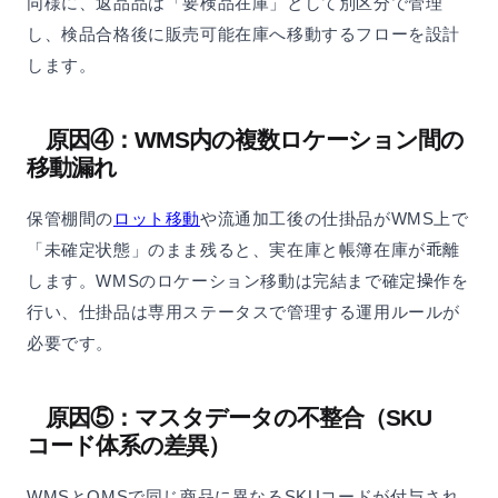
同様に、返品品は「要検品在庫」として別区分で管理
し、検品合格後に販売可能在庫へ移動するフローを設計
します。
原因④：WMS内の複数ロケーション間の
移動漏れ
保管棚間の
ロット移動
や流通加工後の仕掛品がWMS上で
「未確定状態」のまま残ると、実在庫と帳簿在庫が乖離
します。WMSのロケーション移動は完結まで確定操作を
行い、仕掛品は専用ステータスで管理する運用ルールが
必要です。
原因⑤：マスタデータの不整合（SKU
コード体系の差異）
WMSとOMSで同じ商品に異なるSKUコードが付与され