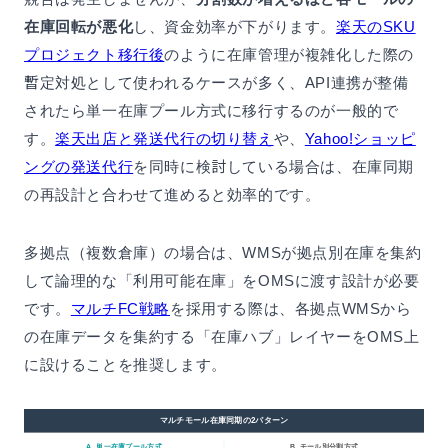
在庫回転が悪化
し、資金効率が下がります。
楽天のSKU
プロジェクト移行後
のように在庫管理が複雑化した際の
暫定対処として使われるケースが多く、API連携が整備
されたら単一在庫プール方式に移行するのが一般的で
す。
楽天出店と発送代行の切り替え
や、
Yahoo!ショッピ
ングの発送代行
を同時に検討している場合は、在庫同期
の再設計と合わせて進めると効率的です。
多拠点（複数倉庫）の場合は、WMSが拠点別在庫を集約
して論理的な「利用可能在庫」をOMSに渡す設計が必要
です。
マルチFC戦略
を採用する際は、各拠点WMSから
の在庫データを集約する「在庫ハブ」レイヤーをOMS上
に設けることを推奨します。
マルチモール在庫同期の2パターン
A. 単一在庫プール方式
B. モール別分割方式