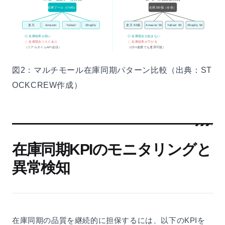
在庫プール（OMS）
在庫200個（全体）
楽天
Amazon
Yahoo!
Shopify
楽天 50個
Amazon 50
Yahoo! 50
Shopify 50
◎ 在庫効率が高い
◎ 在庫競合が起きない
△ 在庫競合リスクあり
△ 在庫効率が下がる
（リアルタイムAPI必須）
（CSV連携でも運用可能）
図2：マルチモール在庫同期パターン比較（出典：ST
OCKCREW作成）
在庫同期KPIのモニタリングと
異常検知
在庫同期の品質を継続的に担保するには、以下のKPIを