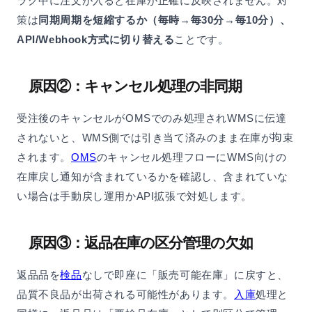
ラグ中に注文が入ると在庫が正確に反映されません。対
策は
同期周期を短縮するか（毎時→毎30分→毎10分）、
API/Webhook方式に切り替える
ことです。
原因②：キャンセル処理の非同期
受注後のキャンセルがOMSでのみ処理されWMSに伝達
されないと、WMS側では引き当て済みのまま在庫が拘束
されます。
OMS
のキャンセル処理フローにWMS向けの
在庫戻し通知が含まれているかを確認し、含まれていな
い場合は手動戻し運用かAPI拡張で対処します。
原因③：返品在庫の区分管理の欠如
返品品を
検品
なしで即座に「販売可能在庫」に戻すと、
品質不良品が出荷される可能性があります。
入庫
処理と