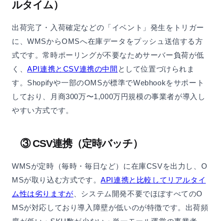
ルタイム）
出荷完了・入荷確定などの「イベント」発生をトリガー
に、WMSからOMSへ在庫データをプッシュ送信する方
式です。常時ポーリングが不要なためサーバー負荷が低
く、
API連携とCSV連携の中間
として位置づけられま
す。Shopifyや一部のOMSが標準でWebhookをサポート
しており、月商300万〜1,000万円規模の事業者が導入し
やすい方式です。
③ CSV連携（定時バッチ）
WMSが定時（毎時・毎日など）に在庫CSVを出力し、O
MSが取り込む方式です。
API連携と比較してリアルタイ
ム性は劣りますが
、システム開発不要でほぼすべてのO
MSが対応しており導入障壁が低いのが特徴です。出荷頻