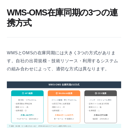
WMS-OMS在庫同期の3つの連
携方式
WMSとOMSの在庫同期には大きく3つの方式がありま
す。自社の出荷規模・技術リソース・利用するシステム
の組み合わせによって、適切な方式は異なります。
WMS-OMS 在庫同期の3方式
① API連携
② Webhook連携
③ CSV連携
双方向・リアルタイム
イベント駆動・準リアルタイム
バッチ・スケジュール実行
・在庫変動を即時反映
・出荷完了時に在庫更新
・定時ファイル転送で同期
・開発コスト：高
・開発コスト：中
・開発コスト：低
・在庫精度：◎
・在庫精度：○
・在庫精度：△
月商1,000万円〜
月商300万〜1,000万円
月商300万円未満
低頻度・少SKU向け
マルチモール・多SKU向け
単一モール・中規模向け
※ 規模・SKU数・モール数が大きいほど、API/Webhookのリアルタイム連携が有利になる。