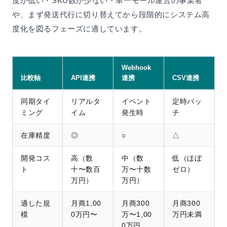
度が低い・SKU数が少ない・単一モール運営の事業者
や、まず発送代行に切り替えてから段階的にシステム高
度化を図るフェーズに適しています。
Webhook
比較軸
API連携
連携
CSV連携
同期タイ
リアルタ
イベント
定時バッ
ミング
イム
発生時
チ
在庫精度
◎
○
△
開発コス
高（数
中（数
低（ほぼ
ト
十〜数百
万〜十数
ゼロ）
万円）
万円）
適した規
月商1,00
月商300
月商300
模
0万円〜
万〜1,00
万円未満
0万円