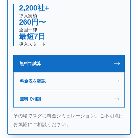
2,200
社+
導入実績
260
円〜
全国一律
最短
7
日
導入スタート
無料で試算
料金表を確認
無料で相談
その場でスグに料金シミュレーション。ご不明点は
お気軽にご相談ください。