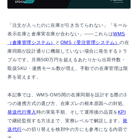
「注文が入ったのに在庫が引き当てられない」「モール
表示在庫と倉庫実在庫が合わない」——これらは
WMS
（倉庫管理システム）
と
OMS（受注管理システム）
の在
庫同期が設計通りに機能していない場合に発生するトラ
ブルです。月商500万円を超えるあたりから出荷件数・
取扱SKU・連携モール数が増え、手動での在庫管理は限
界を迎えます。
本記事では、WMS-OMS間の在庫同期を設計する際の3
つの連携方式の選び方、在庫ズレの根本原因への対処、
発送代行導入
時の実装手順、そして運用後の品質を
KPI
で継続監視する方法まで、実務レベルで解説します。
発
送代行
への切り替えを検討中の方にも参考になる内容で
す。