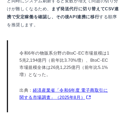
と同時にシステム刷新すると変数が増えて問題の切り分
けが難しくなるため、
まず発送代行に切り替えてCSV連
携で安定稼働を確認し、その後API連携に移行
する順序
を推奨します。
令和6年の物販系分野のBtoC-EC市場規模は1
5兆2,194億円（前年比3.70%増）、BtoC-EC
市場規模全体は26兆1,225億円（前年比5.1%
増）となった。
出典：
経済産業省「令和6年度 電子商取引に
関する市場調査」（2025年8月）