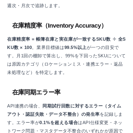
週次・月次で追跡します。
在庫精度率（Inventory Accuracy）
在庫精度率 = 帳簿在庫と実在庫が一致するSKU数 ÷ 全S
KU数 × 100
。業界目標値は
99.5%以上
が一つの目安で
す。月1回の棚卸で算出し、99%を下回ったSKUについて
は原因カテゴリ（ロケーションミス・連携エラー・返品
未処理など）を特定します。
在庫同期エラー率
API連携の場合、
同期試行回数に対するエラー（タイム
アウト・認証失敗・データ不整合）の発生率
を記録しま
す。エラー率が
0.1%を超える場合
はAPI仕様変更・ネッ
トワーク問題・マスタデータ不整合のいずれかが原因で