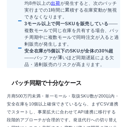
均8件以上の
出荷
が発生すると、次のバッチ
実行までの1時間に累積する在庫変動が無視
できなくなります。
3モール以上で同一SKUを販売している
——
複数モールで同じ在庫を共有する場合、バッ
チ周期中に複数モールで同時注文が入ると過
剰販売が発生します。
安全在庫が5個以下のSKUが全体の30%超
——バッファが薄いほど同期遅延による欠
品・過剰販売のリスクが高まります。
バッチ同期で十分なケース
月商500万円未満・単一モール・取扱SKU数が200以内・
安全在庫を10個以上確保できているなら、まずCSV連携
でスタートし、事業拡大に合わせてAPI連携に移行する
段階的アプローチが合理的です。発送代行への切り替え