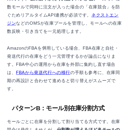
数モールで同時に注文が入った場合の「在庫競合」を防
ぐためリアルタイムAPI連携が必須です。
ネクストエン
ジン
などのOMSが在庫プールを管理し、モールへの在庫
数反映・引き当てを一元処理します。
AmazonのFBAを併用している場合、FBA在庫と自社・
発送代行の在庫をどう一元管理するかが論点になりま
す。FBA中心の運用から在庫を外部に集約し直す場合
は、
FBAから発送代行への移行
の手順も参考に、在庫同
期の再設計と合わせて進めると切り替えがスムーズで
す。
パターンB：モール別在庫分割方式
モールごとに在庫を分割して割り当てる方式です。在庫
競合は発生しませんが、
分割数が増えるほど各モールの