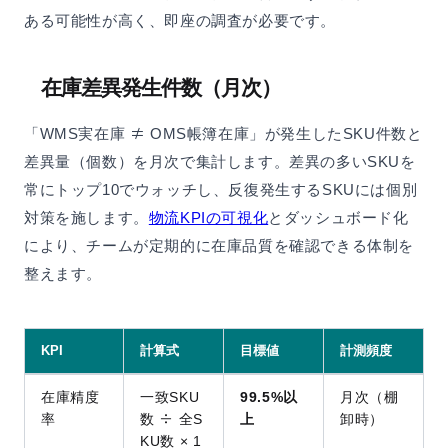
ある可能性が高く、即座の調査が必要です。
在庫差異発生件数（月次）
「WMS実在庫 ≠ OMS帳簿在庫」が発生したSKU件数と
差異量（個数）を月次で集計します。差異の多いSKUを
常にトップ10でウォッチし、反復発生するSKUには個別
対策を施します。
物流KPIの可視化
とダッシュボード化
により、チームが定期的に在庫品質を確認できる体制を
整えます。
KPI
計算式
目標値
計測頻度
在庫精度
一致SKU
99.5%以
月次（棚
率
数 ÷ 全S
上
卸時）
KU数 × 1