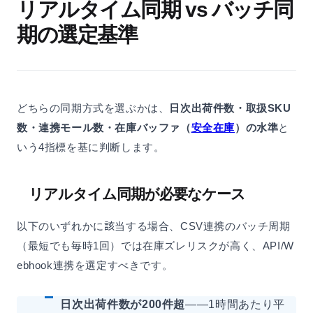
リアルタイム同期 vs バッチ同
期の選定基準
どちらの同期方式を選ぶかは、
日次出荷件数・取扱SKU
数・連携モール数・在庫バッファ（
安全在庫
）の水準
と
いう4指標を基に判断します。
リアルタイム同期が必要なケース
以下のいずれかに該当する場合、CSV連携のバッチ周期
（最短でも毎時1回）では在庫ズレリスクが高く、API/W
ebhook連携を選定すべきです。
日次出荷件数が200件超
——1時間あたり平