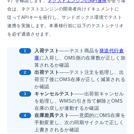
V）を確認します。
ネクストエンジンのAPI連携
を使う場
合は、ネクストエンジンの開発者向けドキュメントに
従ってAPIキーを発行し、サンドボックス環境でテスト
連携を実施します。本番移行前に以下のテストシナリオ
を必ず通過させます。
入荷テスト
——テスト商品を
発送代行倉
庫
に入荷し、OMS側の在庫数が正しく加
算されるか確認
出荷テスト
——テスト注文を処理し、出
荷完了後にOMS在庫が正しく減算される
か確認
キャンセルテスト
——出荷前キャンセル
を処理し、WMSの引き当て解除とOMS
在庫の戻しが連動するか確認
在庫差異テスト
——意図的にOMS在庫を
手動変更し、次の同期サイクルで正しく
上書きされるか確認