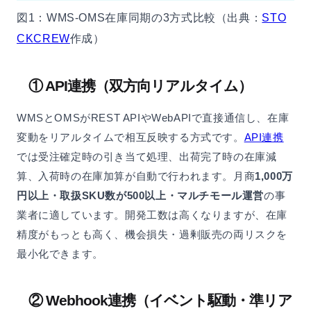
図1：WMS-OMS在庫同期の3方式比較（出典：
STO
CKCREW
作成）
① API連携（双方向リアルタイム）
WMSとOMSがREST APIやWebAPIで直接通信し、在庫
変動をリアルタイムで相互反映する方式です。
API連携
では受注確定時の引き当て処理、出荷完了時の在庫減
算、入荷時の在庫加算が自動で行われます。月商
1,000万
円以上・取扱SKU数が500以上・マルチモール運営
の事
業者に適しています。開発工数は高くなりますが、在庫
精度がもっとも高く、機会損失・過剰販売の両リスクを
最小化できます。
② Webhook連携（イベント駆動・準リア