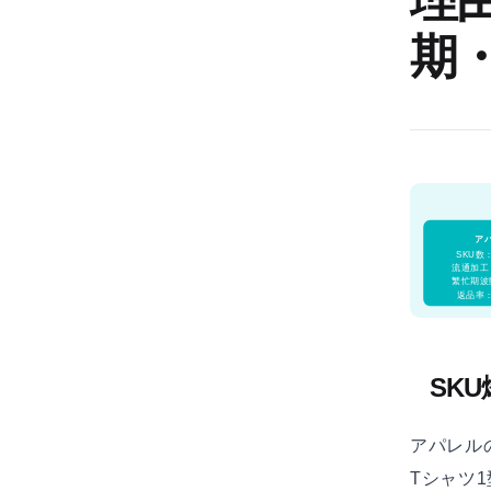
期
ア
SKU数
流通加工
繁忙期波
返品率：
SK
アパレル
Tシャツ