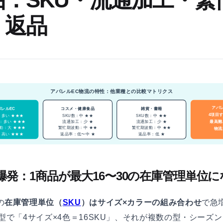
・返品
アパレルEC物流の特性：他業種との比較マトリクス
アパ
パレルEC
コスメ・健康食品
雑貨・書籍
4項目
：多い ★★★
SKU数：中 ★★
SKU数：中 ★★
最高難
：多い ★★★
流通加工：少 ★
流通加工：少 ★
動：大 ★★★
繁忙期波動：中 ★★
繁忙期波動：中 ★★
物流
高い ★★★
返品率：低〜中 ★
返品率：低 ★
U爆発：1商品が最大16〜30の在庫管理単位
の
在庫管理単位（
SKU
）はサイズ×カラーの組み合わせ
で急
1型で「4サイズ×4色＝16SKU」、それが複数の型・シーズ