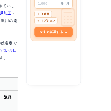
1,000
件 / 月
きていま
通加工
・
＋ 保管量
、汎用の発
＋ オプション
今すぐ試算する →
業者選定で
アパレルE
す。
期・返品