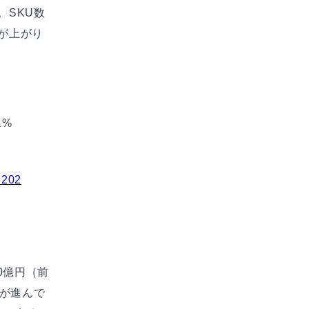
。SKU数
が上がり
1%
202
0億円（前
トが進んで