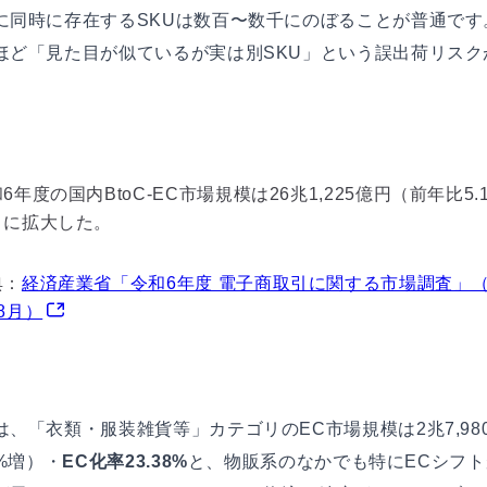
に同時に存在するSKUは数百〜数千にのぼることが普通です
ほど「見た目が似ているが実は別SKU」という誤出荷リスク
6年度の国内BtoC-EC市場規模は26兆1,225億円（前年比5.
）に拡大した。
典：
経済産業省「令和6年度 電子商取引に関する市場調査」（
8月）
は、「衣類・服装雑貨等」カテゴリのEC市場規模は2兆7,98
4%増）・
EC化率23.38%
と、物販系のなかでも特にECシフ