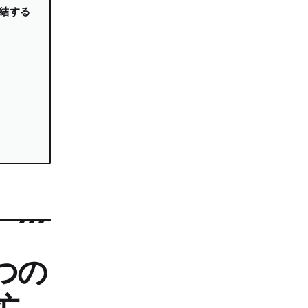
結する
つの
忙