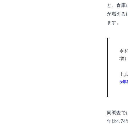
と、倉庫
が増える
ます。
令和
増
出
5年
同調査で
年比4.7