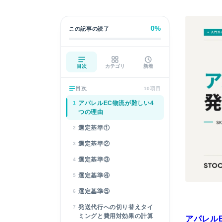
0%
この記事の読了
目次
カテゴリ
新着
目次
10項目
アパレルEC物流が難しい4
1
つの理由
選定基準①
2
選定基準②
3
選定基準③
4
選定基準④
5
選定基準⑤
6
発送代行への切り替えタイ
7
ミングと費用対効果の計算
アパレル