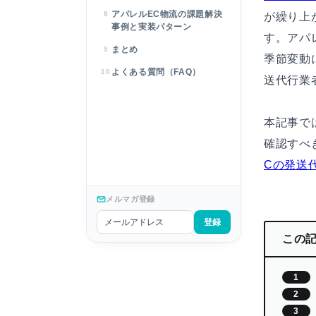
アパレルEC物流の課題解決
8
が繰り上
事例と実装パターン
す。アパ
まとめ
9
季節変動
よくある質問（FAQ）
10
送代行業
本記事で
確認すべ
Cの発送
メルマガ登録
登録
この