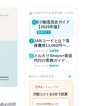
このカテゴリのおすすめ
EC物流
EC物流完全ガイド
【2026年版】
完全ガイド
JANコードとは？取
1
得費用11,000円〜・
申請4ステップ【2026
2024.08.26
在庫管理
年版】
メルカリShops×発送
2
代行の実務ガイド【2
026年版】
2023.10.03
発送代行
あなたへのおすすめ
料金シミュレーター
月額コストを2分で試算
に締め時間
月の出荷件数を入力