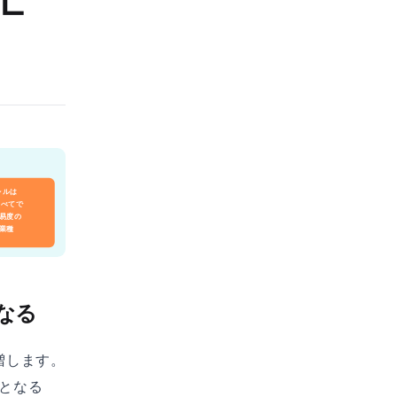
レルは
すべてで
易度の
業種
になる
増します。
ンとなる