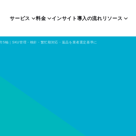
サービス
料金
インサイト
導入の流れ
リソース
方5軸｜SKU管理・検針・繁忙期対応・返品を業者選定基準に