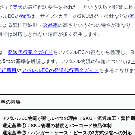
がって
楽天
の最強配送要件を外れた」という失敗が頻繁に起
レルECの
物流
は、サイズ×カラーのSKU爆発・検針などの
流
による繁忙期波動・
返品率
の高さという4つの特性が重なり
者では対応しきれない場面が多く発生します。
は、
発送代行完全ガイド
をアパレルECの視点から整理し、
き
5つの基準
を解説します。アパレル物流の課題については
代行費用
や
アパレルECの発送代行完全ガイド
も参考になりま
記事の内容
アパレルEC物流が難しい4つの理由：SKU・流通加工・繁忙
選定基準①：SKU管理の精度とバーコード検品体制
選定基準②：ハンガー・ケース・ピースの3方式保管への対応