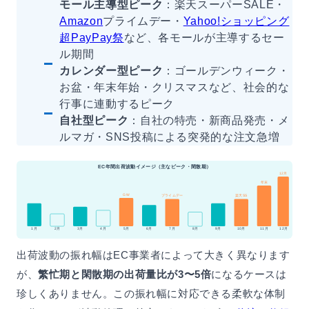
モール主導型ピーク
：楽天スーパーSALE・
Amazon
プライムデー・
Yahoo!ショッピング
超PayPay祭
など、各モールが主導するセー
ル期間
カレンダー型ピーク
：ゴールデンウィーク・
お盆・年末年始・クリスマスなど、社会的な
行事に連動するピーク
自社型ピーク
：自社の特売・新商品発売・メ
ルマガ・SNS投稿による突発的な注文急増
EC年間出荷波動イメージ（主なピーク・閑散期）
12月
年末
GW
プライムデー
楽天SS
1月
2月
3月
4月
5月
6月
7月
8月
9月
10月
11月
12月
出荷波動の振れ幅はEC事業者によって大きく異なります
が、
繁忙期と閑散期の出荷量比が3〜5倍
になるケースは
珍しくありません。この振れ幅に対応できる柔軟な体制