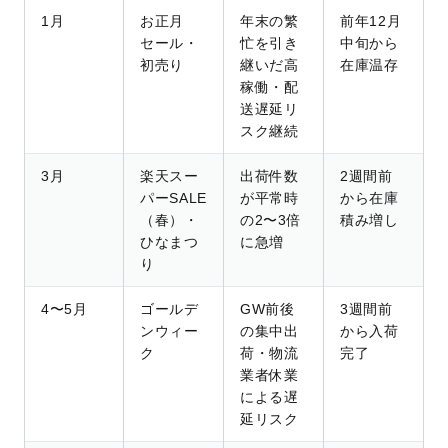
1月
お正月
年末の繁
前年12月
セール・
忙を引き
中旬から
初売り
継いだ高
在庫温存
稼働・配
送遅延リ
スク継続
3月
楽天スー
出荷件数
2週間前
パーSALE
が平常時
から在庫
（春）・
の2〜3倍
積み増し
ひなまつ
に急増
り
4〜5月
ゴールデ
GW前後
3週間前
ンウィー
の集中出
から入荷
ク
荷・物流
完了
業者休業
による遅
延リスク