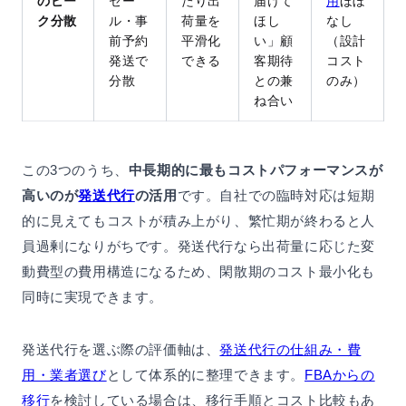
のピー
セー
たり出
届けて
用
ほぼ
ク分散
ル・事
荷量を
ほし
なし
前予約
平滑化
い」顧
（設計
発送で
できる
客期待
コスト
分散
との兼
のみ）
ね合い
この3つのうち、
中長期的に最もコストパフォーマンスが
高いのが
発送代行
の活用
です。自社での臨時対応は短期
的に見えてもコストが積み上がり、繁忙期が終わると人
員過剰になりがちです。発送代行なら出荷量に応じた変
動費型の費用構造になるため、閑散期のコスト最小化も
同時に実現できます。
発送代行を選ぶ際の評価軸は、
発送代行の仕組み・費
用・業者選び
として体系的に整理できます。
FBAからの
移行
を検討している場合は、移行手順とコスト比較もあ