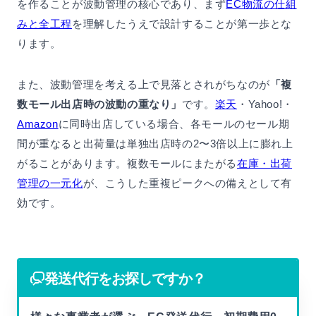
を作ることが波動管理の核心であり、まず
EC物流の仕組
みと全工程
を理解したうえで設計することが第一歩とな
ります。
また、波動管理を考える上で見落とされがちなのが
「複
数モール出店時の波動の重なり」
です。
楽天
・Yahoo!・
Amazon
に同時出店している場合、各モールのセール期
間が重なると出荷量は単独出店時の2〜3倍以上に膨れ上
がることがあります。複数モールにまたがる
在庫・出荷
管理の一元化
が、こうした重複ピークへの備えとして有
効です。
発送代行をお探しですか？