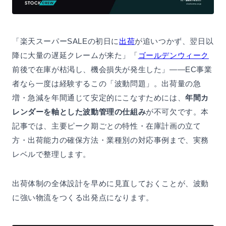
「楽天スーパーSALEの初日に
出荷
が追いつかず、翌日以
降に大量の遅延クレームが来た」「
ゴールデンウィーク
前後で在庫が枯渇し、機会損失が発生した」——EC事業
者なら一度は経験するこの「波動問題」。出荷量の急
増・急減を年間通じて安定的にこなすためには、
年間カ
レンダーを軸とした波動管理の仕組み
が不可欠です。本
記事では、主要ピーク期ごとの特性・在庫計画の立て
方・出荷能力の確保方法・業種別の対応事例まで、実務
レベルで整理します。
出荷体制の全体設計を早めに見直しておくことが、波動
に強い物流をつくる出発点になります。