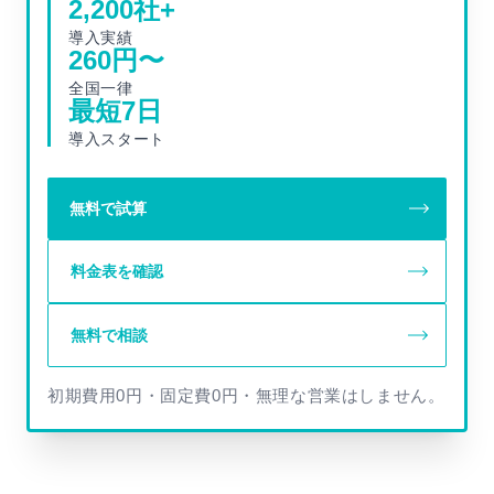
2,200
社+
導入実績
260
円〜
全国一律
最短
7
日
導入スタート
無料で試算
料金表を確認
無料で相談
初期費用0円・固定費0円・無理な営業はしません。