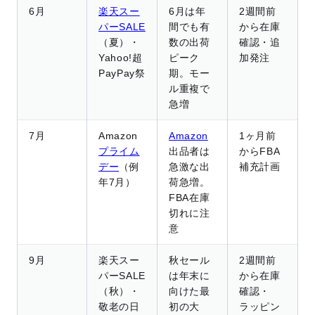
6月
楽天スー
6月は年
2週間前
パーSALE
間でも有
から在庫
（夏）・
数の出荷
確認・追
Yahoo!超
ピーク
加発注
PayPay祭
期。モー
ル重複で
急増
7月
Amazon
Amazon
1ヶ月前
プライム
出品者は
からFBA
デー
（例
急激な出
補充計画
年7月）
荷急増。
FBA在庫
切れに注
意
9月
楽天スー
秋セール
2週間前
パーSALE
は年末に
から在庫
（秋）・
向けた最
確認・
敬老の日
初の大
ラッピン