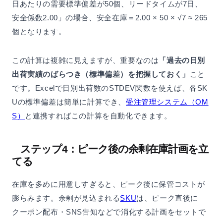
日あたりの需要標準偏差が50個、リードタイムが7日、
安全係数2.00」の場合、安全在庫＝2.00 × 50 × √7 ≈ 265
個となります。
この計算は複雑に見えますが、重要なのは
「過去の日別
出荷実績のばらつき（標準偏差）を把握しておく」
こと
です。Excelで日別出荷数のSTDEV関数を使えば、各SK
Uの標準偏差は簡単に計算でき、
受注管理システム（OM
S）
と連携すればこの計算を自動化できます。
ステップ4：ピーク後の余剰在庫計画を立
てる
在庫を多めに用意しすぎると、ピーク後に保管コストが
膨らみます。余剰が見込まれる
SKU
は、ピーク直後に
クーポン配布・SNS告知などで消化する計画をセットで