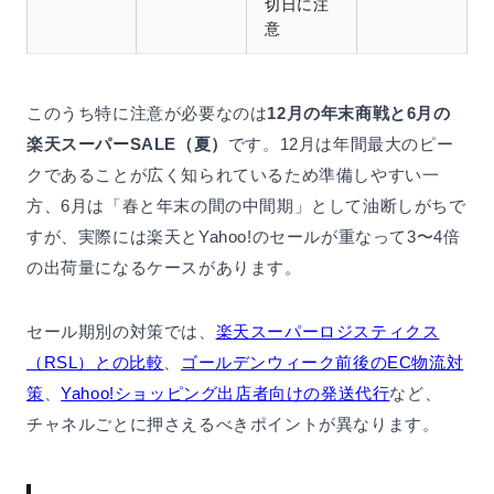
切日に注
意
このうち特に注意が必要なのは
12月の年末商戦と6月の
楽天スーパーSALE（夏）
です。12月は年間最大のピー
クであることが広く知られているため準備しやすい一
方、6月は「春と年末の間の中間期」として油断しがちで
すが、実際には楽天とYahoo!のセールが重なって3〜4倍
の出荷量になるケースがあります。
セール期別の対策では、
楽天スーパーロジスティクス
（RSL）との比較
、
ゴールデンウィーク前後のEC物流対
策
、
Yahoo!ショッピング出店者向けの発送代行
など、
チャネルごとに押さえるべきポイントが異なります。