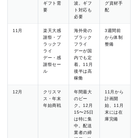
ギフト需
波。ギフ
グ資材手
要
ト対応も
配
必要
11月
楽天大感
海外発の
3週間前
謝祭・ブ
ブラック
から体制
ラックフ
フライ
整備
ライ
デーが国
デー・感
内でも定
謝祭セー
着。11月
ル
後半は高
稼働
12月
クリスマ
年間最大
11月から
ス・年末
のピー
計画開
年始商戦
ク。12月
始、11月
15〜25日
末には在
は特に集
庫完備
中。配送
業者の締