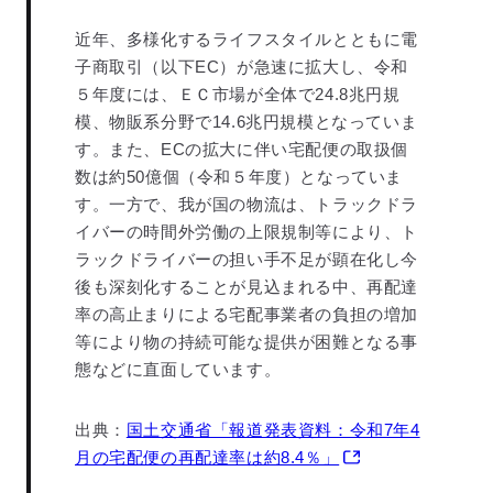
近年、多様化するライフスタイルとともに電
子商取引（以下EC）が急速に拡大し、令和
５年度には、ＥＣ市場が全体で24.8兆円規
模、物販系分野で14.6兆円規模となっていま
す。また、ECの拡大に伴い宅配便の取扱個
数は約50億個（令和５年度）となっていま
す。一方で、我が国の物流は、トラックドラ
イバーの時間外労働の上限規制等により、ト
ラックドライバーの担い手不足が顕在化し今
後も深刻化することが見込まれる中、再配達
率の高止まりによる宅配事業者の負担の増加
等により物の持続可能な提供が困難となる事
態などに直面しています。
出典：
国土交通省「報道発表資料：令和7年4
月の宅配便の再配達率は約8.4％」