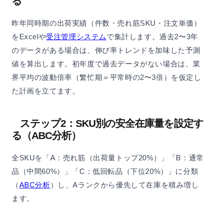
る
昨年同時期の出荷実績（件数・売れ筋SKU・注文単価）
をExcelや
受注管理システム
で集計します。過去2〜3年
のデータがある場合は、伸び率トレンドを加味した予測
値を算出します。初年度で過去データがない場合は、業
界平均の波動倍率（繁忙期＝平常時の2〜3倍）を仮定し
た計画を立てます。
ステップ2：SKU別の安全在庫量を設定す
る（ABC分析）
全SKUを「A：売れ筋（出荷量トップ20%）」「B：通常
品（中間60%）」「C：低回転品（下位20%）」に分類
（
ABC分析
）し、Aランクから優先して在庫を積み増し
ます。