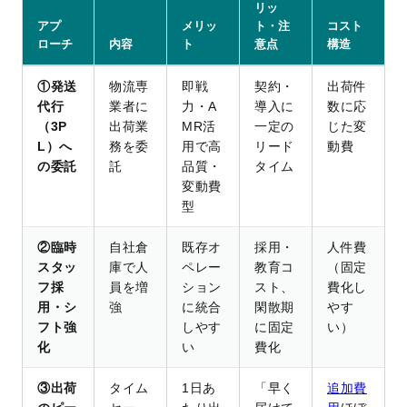
リッ
アプ
メリッ
ト・注
コスト
ローチ
内容
ト
意点
構造
①発送
物流専
即戦
契約・
出荷件
代行
業者に
力・A
導入に
数に応
（3P
出荷業
MR活
一定の
じた変
L）へ
務を委
用で高
リード
動費
の委託
託
品質・
タイム
変動費
型
②臨時
自社倉
既存オ
採用・
人件費
スタッ
庫で人
ペレー
教育コ
（固定
フ採
員を増
ション
スト、
費化し
用・シ
強
に統合
閑散期
やす
フト強
しやす
に固定
い）
化
い
費化
③出荷
タイム
1日あ
「早く
追加費