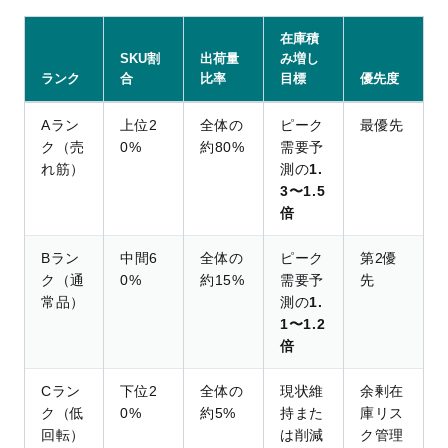
在庫積
SKU割
出荷量
み増し
ランク
合
比率
目標
優先度
Aラン
上位2
全体の
ピーク
最優先
ク（売
0%
約80%
需要予
れ筋）
測の
1.
3〜1.5
倍
Bラン
中間6
全体の
ピーク
第2優
ク（通
0%
約15%
需要予
先
常品）
測の
1.
1〜1.2
倍
Cラン
下位2
全体の
現状維
余剰在
ク（低
0%
約5%
持また
庫リス
回転）
は削減
ク管理