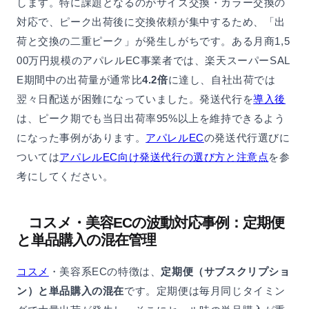
します。特に課題となるのがサイズ交換・カラー交換の
対応で、ピーク出荷後に交換依頼が集中するため、「出
荷と交換の二重ピーク」が発生しがちです。ある月商1,5
00万円規模のアパレルEC事業者では、楽天スーパーSAL
E期間中の出荷量が通常比
4.2倍
に達し、自社出荷では
翌々日配送が困難になっていました。発送代行を
導入後
は、ピーク期でも当日出荷率95%以上を維持できるよう
になった事例があります。
アパレルEC
の発送代行選びに
ついては
アパレルEC向け発送代行の選び方と注意点
を参
考にしてください。
コスメ・美容ECの波動対応事例：定期便
と単品購入の混在管理
コスメ
・美容系ECの特徴は、
定期便（サブスクリプショ
ン）と単品購入の混在
です。定期便は毎月同じタイミン