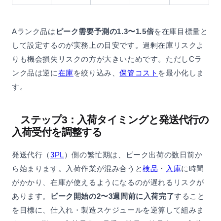
Aランク品は
ピーク需要予測の1.3〜1.5倍
を在庫目標量と
して設定するのが実務上の目安です。過剰在庫リスクよ
りも機会損失リスクの方が大きいためです。ただしCラ
ンク品は逆に
在庫
を絞り込み、
保管コスト
を最小化しま
す。
ステップ3：入荷タイミングと発送代行の
入荷受付を調整する
発送代行（
3PL
）側の繁忙期は、ピーク出荷の数日前か
ら始まります。入荷作業が混み合うと
検品
・
入庫
に時間
がかかり、在庫が使えるようになるのが遅れるリスクが
あります。
ピーク開始の2〜3週間前に入荷完了
すること
を目標に、仕入れ・製造スケジュールを逆算して組みま