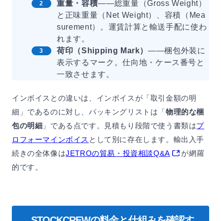
重量・容積
——総重量（Gross Weight）
と正味重量（Net Weight）、容積（Mea
surement）。運賃計算と輸送手配に使わ
れます。
荷印（Shipping Mark）
——梱包外装に
表示するマーク。仕向地・ケース番号と
一致させます。
インボイスとの違いは、インボイスが「取引金額の明
細」であるのに対し、パッキングリストは「
物理的な梱
包の明細
」である点です。見積もり段階で使う書類は
プ
ロフォーマインボイス
として別に存在します。輸出入手
続きの全体像は
JETROの貿易・投資相談Q&A
が網羅
的です。
STOCKCREWの料金と仕組みを確認す