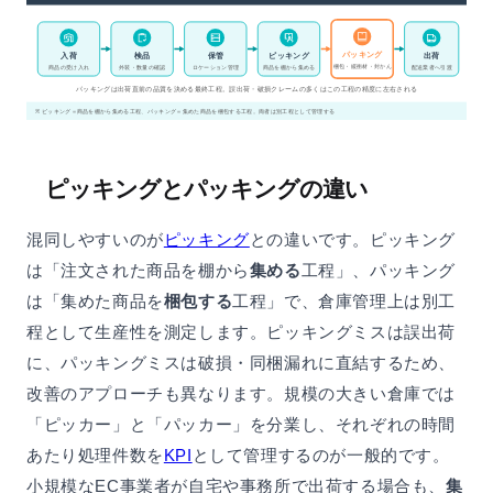
パッキング
入荷
出荷
検品
保管
ピッキング
梱包・緩衝材・封かん
商品の受け入れ
外装・数量の確認
ロケーション管理
商品を棚から集める
配送業者へ引渡
パッキングは出荷直前の品質を決める最終工程。誤出荷・破損クレームの多くはこの工程の精度に左右される
※ ピッキング＝商品を棚から集める工程、パッキング＝集めた商品を梱包する工程。両者は別工程として管理する
ピッキングとパッキングの違い
混同しやすいのが
ピッキング
との違いです。ピッキング
は「注文された商品を棚から
集める
工程」、パッキング
は「集めた商品を
梱包する
工程」で、倉庫管理上は別工
程として生産性を測定します。ピッキングミスは誤出荷
に、パッキングミスは破損・同梱漏れに直結するため、
改善のアプローチも異なります。規模の大きい倉庫では
「ピッカー」と「パッカー」を分業し、それぞれの時間
あたり処理件数を
KPI
として管理するのが一般的です。
小規模なEC事業者が自宅や事務所で出荷する場合も、
集