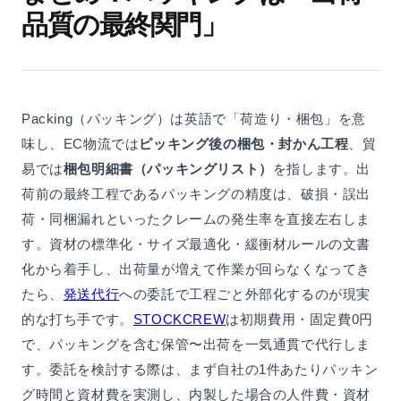
品質の最終関門」
Packing（パッキング）は英語で「荷造り・梱包」を意
味し、EC物流では
ピッキング後の梱包・封かん工程
、貿
易では
梱包明細書（パッキングリスト）
を指します。出
荷前の最終工程であるパッキングの精度は、破損・誤出
荷・同梱漏れといったクレームの発生率を直接左右しま
す。資材の標準化・サイズ最適化・緩衝材ルールの文書
化から着手し、出荷量が増えて作業が回らなくなってき
たら、
発送代行
への委託で工程ごと外部化するのが現実
的な打ち手です。
STOCKCREW
は初期費用・固定費0円
で、パッキングを含む保管〜出荷を一気通貫で代行しま
す。委託を検討する際は、まず自社の1件あたりパッキン
グ時間と資材費を実測し、内製した場合の人件費・資材