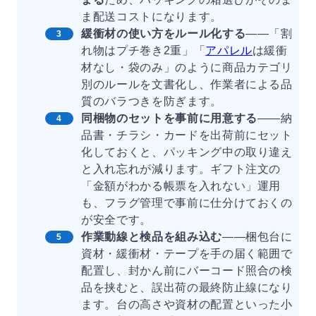
ま配送コストになります。
緩衝材の使い方をルール化する
——「割
れ物はプチ巻き2重」「
アパレル
は緩衝
材なし・袋のみ」のように商品カテゴリ
別のルールを文書化し、作業者による品
質のバラつきを防ぎます。
同梱物のセットを事前に用意する
——納
品書・チラシ・カードを出荷前にセット
化しておくと、パッキング中の取り違え
と入れ忘れが減ります。ギフト注文の
「金額がわかる帳票を入れない」運用
も、フラグ管理で事前に仕分けておくの
が安全です。
作業動線と検品を組み込む
——梱包台に
資材・緩衝材・テープを手の届く範囲で
配置し、封かん前にバーコード照合の検
品を挟むと、誤出荷の最終防止線になり
ます。台の高さや資材の配置といった小