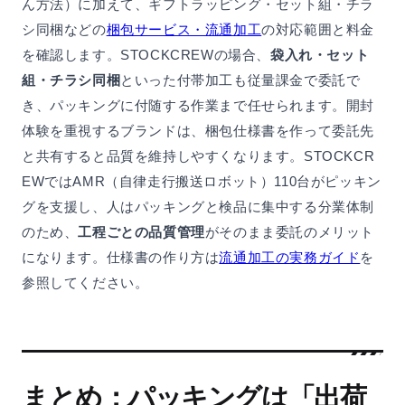
ん方法）に加えて、ギフトラッピング・セット組・チラ
シ同梱などの
梱包サービス・流通加工
の対応範囲と料金
を確認します。STOCKCREWの場合、
袋入れ・セット
組・チラシ同梱
といった付帯加工も従量課金で委託で
き、パッキングに付随する作業まで任せられます。開封
体験を重視するブランドは、梱包仕様書を作って委託先
と共有すると品質を維持しやすくなります。STOCKCR
EWではAMR（自律走行搬送ロボット）110台がピッキン
グを支援し、人はパッキングと検品に集中する分業体制
のため、
工程ごとの品質管理
がそのまま委託のメリット
になります。仕様書の作り方は
流通加工の実務ガイド
を
参照してください。
まとめ：パッキングは「出荷