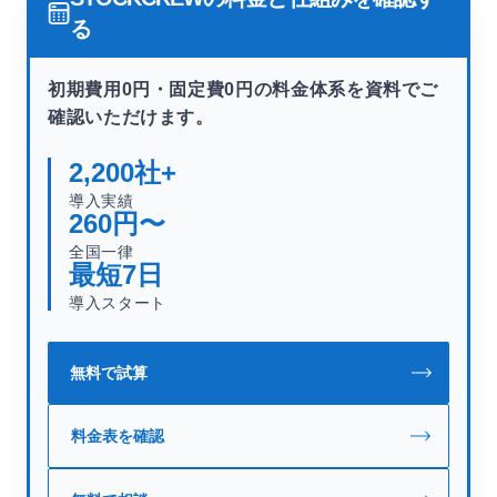
る
初期費用0円・固定費0円の料金体系を資料でご
確認いただけます。
2,200
社+
導入実績
260
円〜
全国一律
最短
7
日
導入スタート
無料で試算
料金表を確認