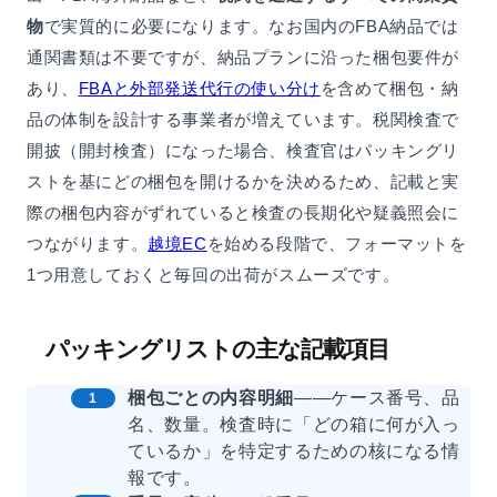
物
で実質的に必要になります。なお国内のFBA納品では
通関書類は不要ですが、納品プランに沿った梱包要件が
あり、
FBAと外部発送代行の使い分け
を含めて梱包・納
品の体制を設計する事業者が増えています。税関検査で
開披（開封検査）になった場合、検査官はパッキングリ
ストを基にどの梱包を開けるかを決めるため、記載と実
際の梱包内容がずれていると検査の長期化や疑義照会に
つながります。
越境EC
を始める段階で、フォーマットを
1つ用意しておくと毎回の出荷がスムーズです。
パッキングリストの主な記載項目
梱包ごとの内容明細
——ケース番号、品
名、数量。検査時に「どの箱に何が入っ
ているか」を特定するための核になる情
報です。