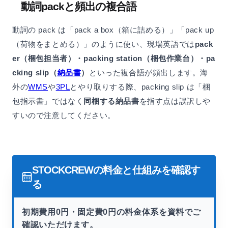
動詞packと頻出の複合語
動詞の pack は「pack a box（箱に詰める）」「pack up
（荷物をまとめる）」のように使い、現場英語では
pack
er（梱包担当者）・packing station（梱包作業台）・pa
cking slip（
納品書
）
といった複合語が頻出します。海
外の
WMS
や
3PL
とやり取りする際、packing slip は「梱
包指示書」ではなく
同梱する納品書
を指す点は誤訳しや
すいので注意してください。
STOCKCREWの料金と仕組みを確認す
る
初期費用0円・固定費0円の料金体系を資料でご
確認いただけます。