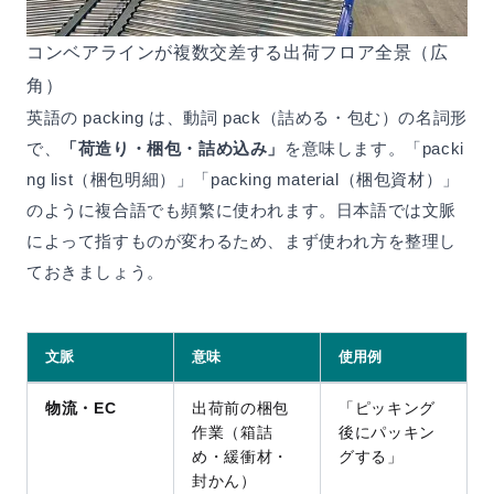
コンベアラインが複数交差する出荷フロア全景（広
角）
英語の packing は、動詞 pack（詰める・包む）の名詞形
で、
「荷造り・梱包・詰め込み」
を意味します。「packi
ng list（梱包明細）」「packing material（梱包資材）」
のように複合語でも頻繁に使われます。日本語では文脈
によって指すものが変わるため、まず使われ方を整理し
ておきましょう。
文脈
意味
使用例
物流・EC
出荷前の梱包
「ピッキング
作業（箱詰
後にパッキン
め・緩衝材・
グする」
封かん）