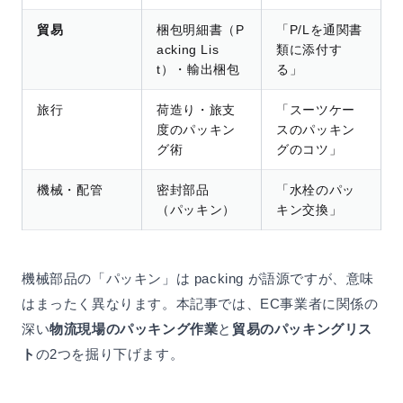
貿易
梱包明細書（P
「P/Lを通関書
acking Lis
類に添付す
t）・輸出梱包
る」
旅行
荷造り・旅支
「スーツケー
度のパッキン
スのパッキン
グ術
グのコツ」
機械・配管
密封部品
「水栓のパッ
（パッキン）
キン交換」
機械部品の「パッキン」は packing が語源ですが、意味
はまったく異なります。本記事では、EC事業者に関係の
深い
物流現場のパッキング作業
と
貿易のパッキングリス
ト
の2つを掘り下げます。