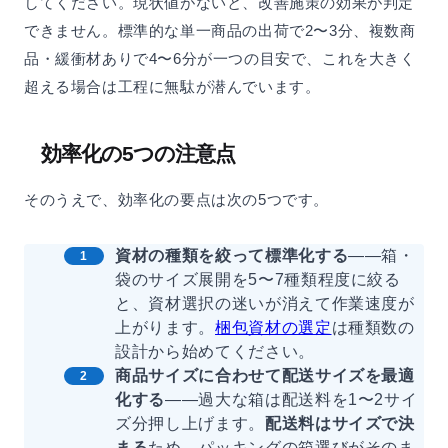
してください。現状値がないと、改善施策の効果が判定
できません。標準的な単一商品の出荷で2〜3分、複数商
品・緩衝材ありで4〜6分が一つの目安で、これを大きく
超える場合は工程に無駄が潜んでいます。
効率化の5つの注意点
そのうえで、効率化の要点は次の5つです。
資材の種類を絞って標準化する
——箱・
袋のサイズ展開を5〜7種類程度に絞る
と、資材選択の迷いが消えて作業速度が
上がります。
梱包資材の選定
は種類数の
設計から始めてください。
商品サイズに合わせて配送サイズを最適
化する
——過大な箱は配送料を1〜2サイ
ズ分押し上げます。
配送料はサイズで決
まる
ため、パッキングの箱選びがそのま