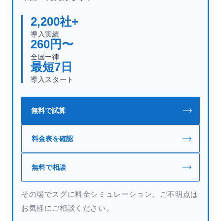
2,200
社+
導入実績
260
円〜
全国一律
最短
7
日
導入スタート
無料で試算
料金表を確認
無料で相談
その場でスグに料金シミュレーション。ご不明点は
お気軽にご相談ください。