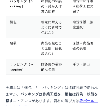
パッキング（p
出荷前の箱詰
輸送中の保護
acking）
め・封かん作
＋出荷工程の
業の総称
完了
梱包
輸送に耐える
輸送保護（強
ように資材で
度重視）
包むこと
包装
商品を包むこ
保護＋商品価
と全般（個包
値の表現
装含む）
ラッピング（w
贈答用の装飾
ギフト演出
rapping）
的な包装
実務上は「梱包」と「パッキング」はほぼ同義で使われ
ますが、
パッキングは作業工程を、梱包は行為・状態を
指す
ニュアンスがあります。資材の選び方は
段ボール・