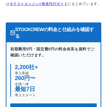
は
ネクストエンジン×発送代行ガイド
にまとめています。
STOCKCREWの料金と仕組みを確認す
る
初期費用0円・固定費0円の料金体系を資料でご
確認いただけます。
2,200
社+
導入実績
260
円〜
全国一律
最短
7
日
導入スタート