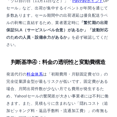
「ゾロ目の日（11月11日など）」「
PayPayポイント
UP
セール」など、出荷が集中するイベントが年間を通じて
多数あります。セール期間中の出荷遅延は優良配送ラベ
ルの剥奪に直結するため、業者選定時に
「繁忙期の出荷
保証SLA（サービスレベル合意）があるか」「波動対応
のための人員・設備余力があるか」
を必ず確認してくだ
さい。
判断基準④：料金の透明性と変動費構造
発送代行の
料金体系
は「初期費用・月額固定費ゼロ」の
完全従量課金型が最もリスクが低いです。固定費がある
場合、月間出荷件数が少ない月でも費用が発生するた
め、Yahoo!セールの繁閑差が大きい事業者には不利に働
きます。また、見積もりに含まれない「隠れコスト（追
加ピッキング料・返品手数料・流通加工費）」の有無も