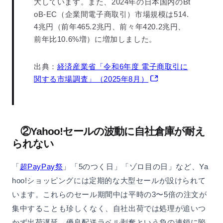
大しています。また、2024年の日本国内のBt
oB-EC（企業間電子商取引）市場規模は514.
4兆円（前年465.2兆円、前々年420.2兆円、
前年比10.6%増）に増加しました。
出典：
経済産業省「令和6年度 電子商取引に
関する市場調査」（2025年8月）
②Yahoo!セールの波動に自社倉庫が耐え
られない
「
超PayPay祭
」「5のつく日」「ゾロ目の日」など、Ya
hoo!ショッピングには定期的な大型セールが設けられて
います。これらのセール期間中は平時の3〜5倍の注文が
集中することも珍しくなく、自社出荷では処理が追いつ
かず出荷遅延→優良配送ラベル剥奪という負の連鎖に陥