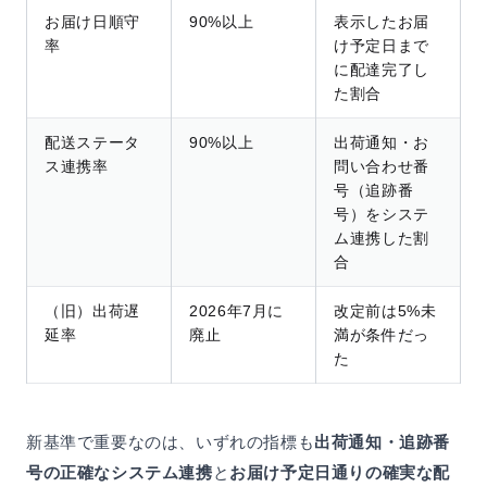
お届け日順守
90%以上
表示したお届
率
け予定日まで
に配達完了し
た割合
配送ステータ
90%以上
出荷通知・お
ス連携率
問い合わせ番
号（追跡番
号）をシステ
ム連携した割
合
（旧）出荷遅
2026年7月に
改定前は5%未
延率
廃止
満が条件だっ
た
新基準で重要なのは、いずれの指標も
出荷通知・追跡番
号の正確なシステム連携
と
お届け予定日通りの確実な配