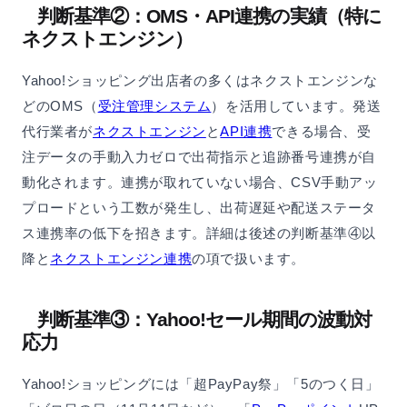
判断基準②：OMS・API連携の実績（特に
ネクストエンジン）
Yahoo!ショッピング出店者の多くはネクストエンジンな
どのOMS（
受注管理システム
）を活用しています。発送
代行業者が
ネクストエンジン
と
API連携
できる場合、受
注データの手動入力ゼロで出荷指示と追跡番号連携が自
動化されます。連携が取れていない場合、CSV手動アッ
プロードという工数が発生し、出荷遅延や配送ステータ
ス連携率の低下を招きます。詳細は後述の判断基準④以
降と
ネクストエンジン連携
の項で扱います。
判断基準③：Yahoo!セール期間の波動対
応力
Yahoo!ショッピングには「超PayPay祭」「5のつく日」