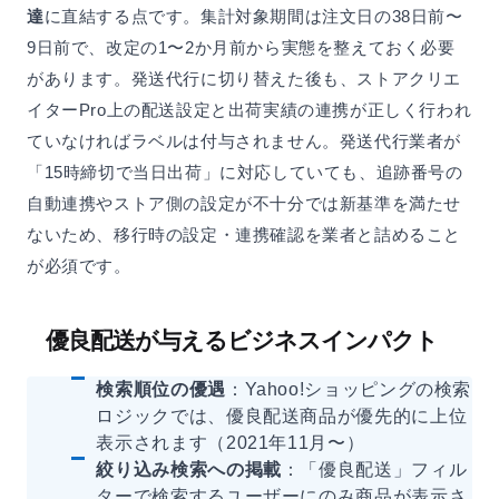
達
に直結する点です。集計対象期間は注文日の38日前〜
9日前で、改定の1〜2か月前から実態を整えておく必要
があります。発送代行に切り替えた後も、ストアクリエ
イターPro上の配送設定と出荷実績の連携が正しく行われ
ていなければラベルは付与されません。発送代行業者が
「15時締切で当日出荷」に対応していても、追跡番号の
自動連携やストア側の設定が不十分では新基準を満たせ
ないため、移行時の設定・連携確認を業者と詰めること
が必須です。
優良配送が与えるビジネスインパクト
検索順位の優遇
：Yahoo!ショッピングの検索
ロジックでは、優良配送商品が優先的に上位
表示されます（2021年11月〜）
絞り込み検索への掲載
：「優良配送」フィル
ターで検索するユーザーにのみ商品が表示さ