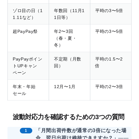
ゾロ目の日（1
年数回（11月1
平時の3〜5倍
1.11など）
1日等）
超PayPay祭
年2〜3回
平時の3〜5倍
（春・夏・
冬）
PayPayポイン
不定期（月数
平時の1.5〜2
トUPキャン
回）
倍
ペーン
年末・年始
12月〜1月
平時の2〜3倍
セール
波動対応力を確認するための3つの質問
「月間出荷件数が通常の3倍になった場
合、翌日出荷は維持できますか？」
——