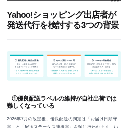
Yahoo!ショッピング出店者が
発送代行を検討する3つの背景
① 優良配送の維持が困難
② セール波動への対応
③ 2026年9月有料化
毎日・土日出荷が必要で
月額1万円＋売上ロイヤリティ2.5%
超PayPay祭・5のつく日など
の新設でコスト全体を
自社オペレーションが限界に
セール期間に出荷が集中し
→自社倉庫・人員では処理しきれず
→抜本的に見直す必要が生じ
→ラベル剥奪で検索順位が急落
するリスクが高まっている
遅延・クレームが増加する
物流の外注化が有力な選択肢に
①優良配送ラベルの維持が自社出荷では
難しくなっている
2026年7月の改定後、優良配送の判定は「お届け日順守
率」と「配送ステータス連携率」を軸に行われます。い