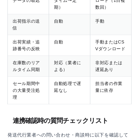
データの取込
タイム〜定
ロード（1日複
期）
数回）
出荷指示の送
自動
手動
信
出荷実績・追
自動
手動またはCS
跡番号の反映
Vダウンロード
在庫数のリア
対応（業者に
非対応または
ルタイム同期
よる）
遅延あり
セール期間中
自動処理で遅
担当者の作業
の大量受注処
延なし
量に依存
理
連携確認時の質問チェックリスト
発送代行業者への問い合わせ・商談時に以下を確認して