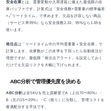
安全在庫
とは、需要変動や入荷遅延に備えた最低限の在
庫バッファです。計算式は「安全係数×需要量の標準偏差
×√リードタイム」で求めます。欠品を許容しない商品
（サービス率99%）なら安全係数2.33、95%なら1.65を
使います。
発注点
は「リードタイム中の平均需要量＋安全在庫」で
計算します。在庫数がこの水準を下回ったら自動発注が
理想ですが、最低限「発注点アラート」を設定しておく
だけでも欠品リスクを大幅に下げられます。
ABC分析で管理優先度を決める
ABC分析
は全SKUを売上貢献度でA（上位70〜80%）・
B（次の15〜20%）・C（残り）に分類し、管理コストを
最適配分する手法です。