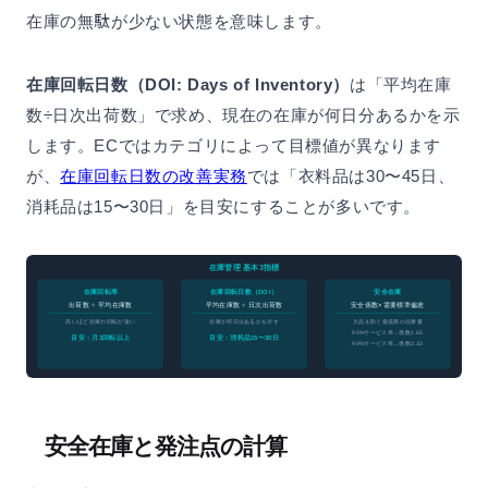
在庫の無駄が少ない状態を意味します。
在庫回転日数（DOI: Days of Inventory）
は「平均在庫
数÷日次出荷数」で求め、現在の在庫が何日分あるかを示
します。ECではカテゴリによって目標値が異なります
が、
在庫回転日数の改善実務
では「衣料品は30〜45日、
消耗品は15〜30日」を目安にすることが多いです。
在庫管理 基本3指標
在庫回転率
在庫回転日数（DOI）
安全在庫
出荷数 ÷ 平均在庫数
平均在庫数 ÷ 日次出荷数
安全係数×需要標準偏差
高いほど在庫の回転が速い
在庫が何日分あるかを示す
欠品を防ぐ最低限の在庫量
95%サービス率→係数1.65
目安：月3回転以上
目安：消耗品15〜30日
99%サービス率→係数2.33
安全在庫と発注点の計算