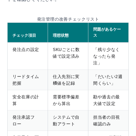
発注管理の改善チェックリスト
問題があるケー
チェック項目
理想状態
ス
発注点の設定
SKUごとに数
「残り少なく
値で設定済み
なったら発
注」
リードタイム
仕入先別に実
「だいたい2週
把握
績値を記録
間くらい」
安全在庫の計
需要標準偏差
勘や過去の最
算
から算出
大値で設定
発注承認フ
システムで自
担当者の目視
ロー
動アラート
確認のみ