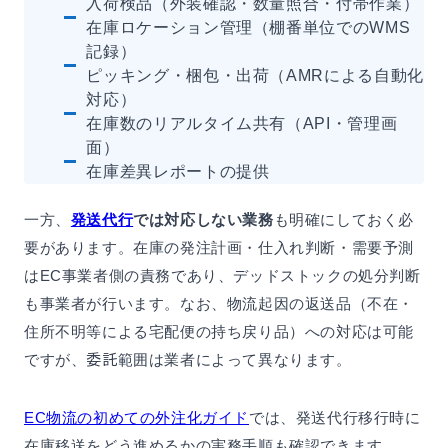
入荷検品（外装確認・数量照合・付帯作業）
在庫ロケーション管理（棚番単位でのWMS
記録）
ピッキング・梱包・出荷（AMRによる自動化
対応）
在庫数のリアルタイム共有（API・管理画
面）
在庫差異レポートの提供
一方、
発送代行
では対応しない業務
も明確にしておく必
要があります。在庫の発注計画・仕入れ判断・需要予測
はEC事業者側の責務であり、デッドストックの処分判断
も事業者が行います。なお、物流起因の返送品（不在・
住所不明等による宅配便の持ち戻り品）への対応は可能
ですが、委託範囲は業者によって異なります。
EC物流の初めての外注化ガイド
では、発送代行移行時に
在庫移送をどう進めるかの実務手順も確認できます。