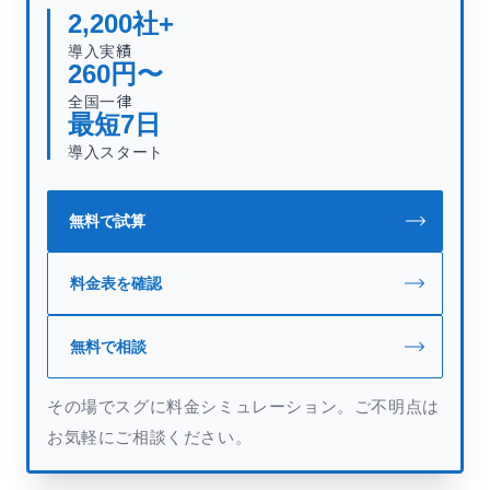
2,200
社+
導入実績
260
円〜
全国一律
最短
7
日
導入スタート
無料で試算
料金表を確認
無料で相談
その場でスグに料金シミュレーション。ご不明点は
お気軽にご相談ください。