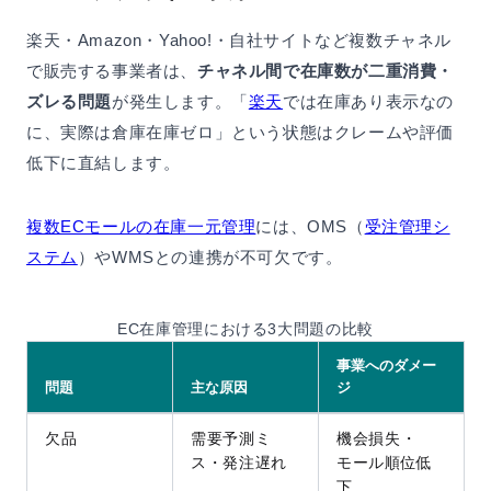
楽天・Amazon・Yahoo!・自社サイトなど複数チャネル
で販売する事業者は、
チャネル間で在庫数が二重消費・
ズレる問題
が発生します。「
楽天
では在庫あり表示なの
に、実際は倉庫在庫ゼロ」という状態はクレームや評価
低下に直結します。
複数ECモールの在庫一元管理
には、OMS（
受注管理シ
ステム
）やWMSとの連携が不可欠です。
EC在庫管理における3大問題の比較
事業へのダメー
問題
主な原因
ジ
欠品
需要予測ミ
機会損失・
ス・発注遅れ
モール順位低
下