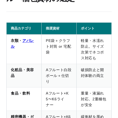
商品カテゴリ
推奨資材
ポイント
衣類・
アパレ
PE袋＋クラフ
軽量・水濡れ
ル
ト封筒 or 宅配
防止。サイズ
袋
次第でネコポ
ス対応も
化粧品・美容
Aフルート白段
破損防止と開
品
ボール＋仕切
封体験の両立
り
食品・飲料
Aフルート×K
重量・液漏れ
5〜K6ライ
対応。2重梱包
ナー
が安全
精密機器・ガ
Aフルート×K6
緩衝材を厚め