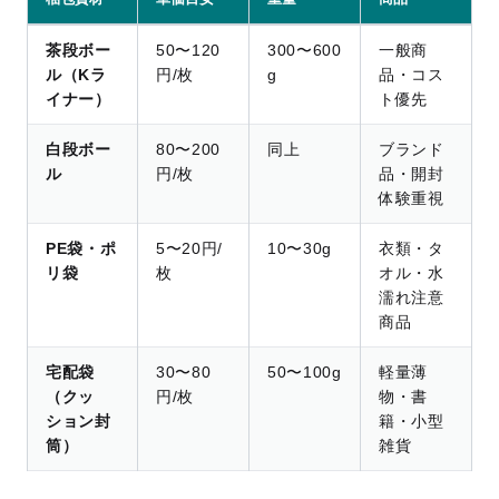
茶段ボー
50〜120
300〜600
一般商
ル（Kラ
円/枚
g
品・コス
イナー）
ト優先
白段ボー
80〜200
同上
ブランド
ル
円/枚
品・開封
体験重視
PE袋・ポ
5〜20円/
10〜30g
衣類・タ
リ袋
枚
オル・水
濡れ注意
商品
宅配袋
30〜80
50〜100g
軽量薄
（クッ
円/枚
物・書
ション封
籍・小型
筒）
雑貨