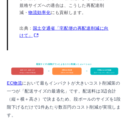
規格サイズへの適合は、こうした再配達削
減・
物流効率化
にも貢献します。
出典：
国土交通省「宅配便の再配達削減に向
けて」
配送サイズ1段階ダウンによるコスト削減シミュレーション
80サイズ→60サイズ
月間200件出荷
年間528,000円削減
→
→
1件あたり約220円削減
月間44,000円削減
段ボールを1サイズ変えるだけ
EC物流
において最もインパクトが大きいコスト削減策の
一つが「配送サイズの最適化」です。配送料は3辺合計
（縦＋横＋高さ）で決まるため、段ボールのサイズを1段
階下げるだけで1件あたり数百円のコスト削減が実現しま
す。