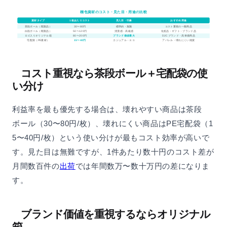
梱包資材のコスト・見た目・用途の比較
資材タイプ
1枚あたりコスト
見た目・印象
おすすめ用途
茶段ボール（既製品）
30〜80円
標準的・無難
コスト重視の一般商品
白段ボール（既製品）
50〜120円
清潔感・高級感
化粧品・ギフト・ブランド品
ロゴ入りオリジナル箱
80〜200円
ブランド価値最大
D2Cブランド・高単価商品
宅配袋（PE素材）
15〜40円
カジュアル・エコ
アパレル・壊れにくい雑貨
コスト重視なら茶段ボール
＋宅配袋の使
い分け
利益率を最も優先する場合は、壊れやすい商品は茶段
ボール（30〜80円/枚）、壊れにくい商品はPE宅配袋（1
5〜40円/枚）という使い分けが最もコスト効率が高いで
す。見た目は無難ですが、1件あたり数十円のコスト差が
月間数百件の
出荷
では年間数万〜数十万円の差になりま
す。
ブランド価値を重視するならオリジナル
箱