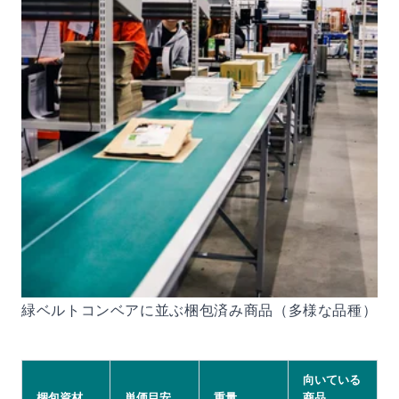
緑ベルトコンベアに並ぶ梱包済み商品（多様な品種）
向いている
梱包資材
単価目安
重量
商品