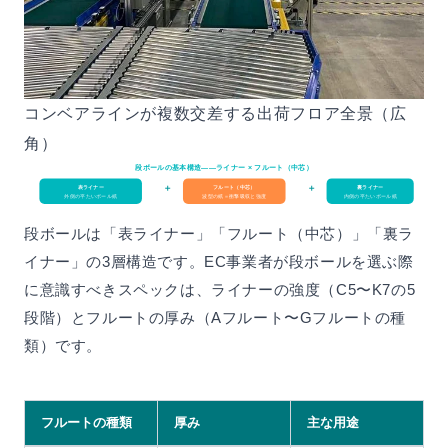
コンベアラインが複数交差する出荷フロア全景（広
角）
段ボールの基本構造——ライナー × フルート（中芯）
＋
＋
表ライナー
フルート（中芯）
裏ライナー
外側の平たいボール紙
波型の紙＝衝撃吸収と強度
内側の平たいボール紙
段ボールは「表ライナー」「フルート（中芯）」「裏ラ
イナー」の3層構造です。EC事業者が段ボールを選ぶ際
に意識すべきスペックは、ライナーの強度（C5〜K7の5
段階）とフルートの厚み（Aフルート〜Gフルートの種
類）です。
フルートの種類
厚み
主な用途