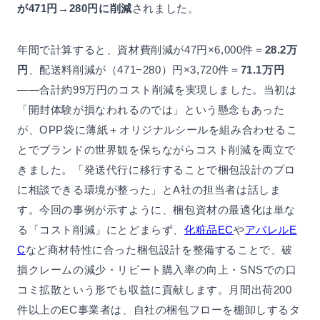
が471円→280円に削減
されました。
年間で計算すると、資材費削減が47円×6,000件＝
28.2万
円
、配送料削減が（471−280）円×3,720件＝
71.1万円
——合計約99万円のコスト削減を実現しました。当初は
「開封体験が損なわれるのでは」という懸念もあった
が、OPP袋に薄紙＋オリジナルシールを組み合わせるこ
とでブランドの世界観を保ちながらコスト削減を両立で
きました。「発送代行に移行することで梱包設計のプロ
に相談できる環境が整った」とA社の担当者は話しま
す。今回の事例が示すように、梱包資材の最適化は単な
る「コスト削減」にとどまらず、
化粧品EC
や
アパレルE
C
など商材特性に合った梱包設計を整備することで、破
損クレームの減少・リピート購入率の向上・SNSでの口
コミ拡散という形でも収益に貢献します。月間出荷200
件以上のEC事業者は、自社の梱包フローを棚卸しするタ