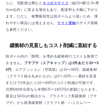
らに、宅配袋は畳むと
ネコポスサイズ
（縦23×横11.5×厚
3cm以内）に収まる場合もあり、配送料も大幅に下がり
ます。ただし、衝撃吸収性は段ボールより低いため、壊
れやすい商品には使えません。
ヤマト運輸
のサイズ規格
も参照ください。
緩衝材の見直しもコスト削減に直結する
段ボール内の「隙間」を埋める緩衝材のコストも無視で
きません。
プチプチ（エアキャップ）は1件あたり20〜5
0円
、エアクッション（空気枕）は10〜30円、紙緩衝材
（クラフト紙を丸めたもの）は5〜15円——素材を見直
すだけで1件あたり10〜30円のコスト削減が可能です。
月間500件出荷なら年間6万〜18万円の差額になります。
最近はSDGsの観点から、プラスチック系緩衝材（プチ
プチ）から紙系緩衝材（クラフト紙・ハニカムペー