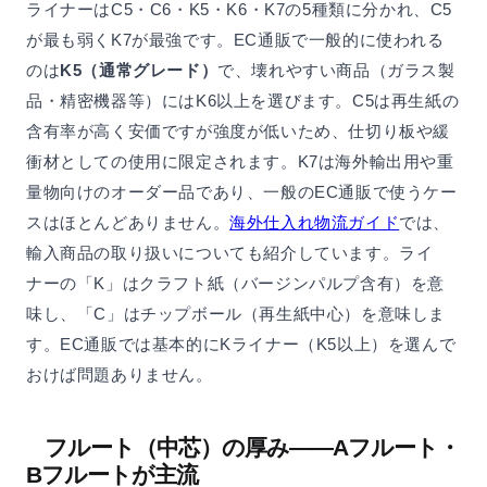
ライナーはC5・C6・K5・K6・K7の5種類に分かれ、C5
が最も弱くK7が最強です。EC通販で一般的に使われる
のは
K5（通常グレード）
で、壊れやすい商品（ガラス製
品・精密機器等）にはK6以上を選びます。C5は再生紙の
含有率が高く安価ですが強度が低いため、仕切り板や緩
衝材としての使用に限定されます。K7は海外輸出用や重
量物向けのオーダー品であり、一般のEC通販で使うケー
スはほとんどありません。
海外仕入れ物流ガイド
では、
輸入商品の取り扱いについても紹介しています。ライ
ナーの「K」はクラフト紙（バージンパルプ含有）を意
味し、「C」はチップボール（再生紙中心）を意味しま
す。EC通販では基本的にKライナー（K5以上）を選んで
おけば問題ありません。
フルート（中芯）の厚み——Aフルート・
Bフルートが主流