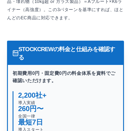
品・壊れ物（10kg超 or ガラス製品）＝Aフルート×K6ラ
イナー（高強度）。この3パターンを基準にすれば、ほと
んどのEC商品に対応できます。
STOCKCREWの料金と仕組みを確認す
る
初期費用0円・固定費0円の料金体系を資料でご
確認いただけます。
2,200
社+
導入実績
260
円〜
全国一律
最短
7
日
導入スタート