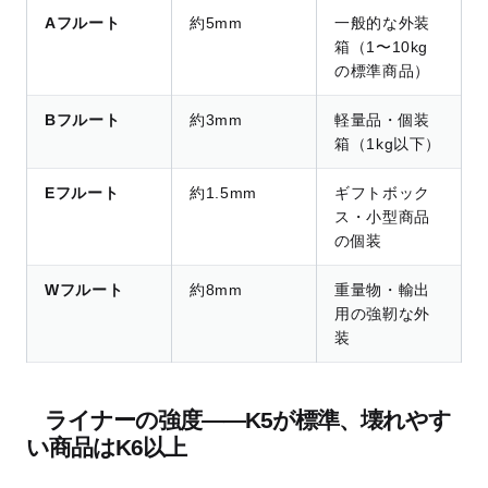
Aフルート
約5mm
一般的な外装
箱（1〜10kg
の標準商品）
Bフルート
約3mm
軽量品・個装
箱（1kg以下）
Eフルート
約1.5mm
ギフトボック
ス・小型商品
の個装
Wフルート
約8mm
重量物・輸出
用の強靭な外
装
ライナーの強度——K5が標準、壊れやす
い商品はK6以上