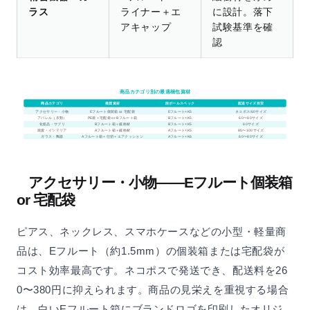
ラス
ライナー＋エ
に設計。落下
アキャップ
試験基準を確
認
商品カテゴリ別の最適梱包資材
商品カテゴリ
推奨資材
段ボールスペック
配送サイズ目安
アクセサリー・小物
Eフルート個装箱 or 宅配袋
Eフルート×K5
ネコポス/60サイズ
アパレル（衣類）
PE袋＋宅配袋 or Bフルート箱
Bフルート×K5
60〜80サイズ
化粧品・サプリ
Bフルート箱＋緩衝材
Bフルート×K5
60サイズ
雑貨・インテリア
Aフルート箱＋緩衝材
Aフルート×K5
80〜100サイズ
ガラス・陶器
Aフルート箱＋仕切＋エアクッション
Aフルート×K6
60〜80サイズ
アクセサリー・小物——Eフルート個装箱
or 宅配袋
ピアス、ネックレス、スマホケースなどの小型・軽量商
品は、Eフルート（約1.5mm）の個装箱または宅配袋が
コスト効率最高です。ネコポスで発送でき、配送料を26
0〜380円に抑えられます。商品の見栄えを重視する場合
は、白いEフルート箱にブランドロゴを印刷したオリジ