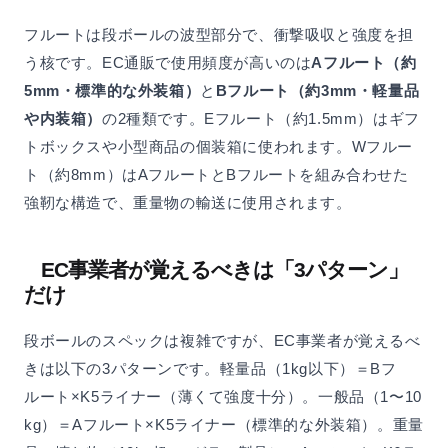
フルートは段ボールの波型部分で、衝撃吸収と強度を担
う核です。EC通販で使用頻度が高いのは
Aフルート（約
5mm・標準的な外装箱）
と
Bフルート（約3mm・軽量品
や内装箱）
の2種類です。Eフルート（約1.5mm）はギフ
トボックスや小型商品の個装箱に使われます。Wフルー
ト（約8mm）はAフルートとBフルートを組み合わせた
強靭な構造で、重量物の輸送に使用されます。
EC事業者が覚えるべきは「3パターン」
だけ
段ボールのスペックは複雑ですが、EC事業者が覚えるべ
きは以下の3パターンです。軽量品（1kg以下）＝Bフ
ルート×K5ライナー（薄くて強度十分）。一般品（1〜10
kg）＝Aフルート×K5ライナー（標準的な外装箱）。重量