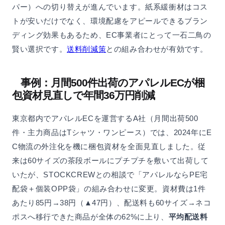
パー）への切り替えが進んでいます。紙系緩衝材はコス
トが安いだけでなく、環境配慮をアピールできるブラン
ディング効果もあるため、EC事業者にとって一石二鳥の
賢い選択です。
送料削減策
との組み合わせが有効です。
事例：月間500件出荷のアパレルECが梱
包資材見直しで年間36万円削減
東京都内でアパレルECを運営するA社（月間出荷500
件・主力商品はTシャツ・ワンピース）では、2024年にE
C物流の外注化を機に梱包資材を全面見直しました。従
来は60サイズの茶段ボールにプチプチを敷いて出荷して
いたが、STOCKCREWとの相談で「アパレルならPE宅
配袋＋個装OPP袋」の組み合わせに変更。資材費は1件
あたり85円→38円（▲47円）、配送料も60サイズ→ネコ
ポスへ移行できた商品が全体の62%に上り、
平均配送料