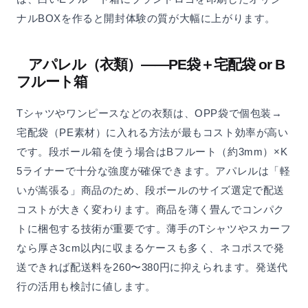
ナルBOXを作ると開封体験の質が大幅に上がります。
アパレル（衣類）——PE袋＋宅配袋 or B
フルート箱
Tシャツやワンピースなどの衣類は、OPP袋で個包装→
宅配袋（PE素材）に入れる方法が最もコスト効率が高い
です。段ボール箱を使う場合はBフルート（約3mm）×K
5ライナーで十分な強度が確保できます。アパレルは「軽
いが嵩張る」商品のため、段ボールのサイズ選定で配送
コストが大きく変わります。商品を薄く畳んでコンパク
トに梱包する技術が重要です。薄手のTシャツやスカーフ
なら厚さ3cm以内に収まるケースも多く、ネコポスで発
送できれば配送料を260〜380円に抑えられます。発送代
行の活用も検討に値します。