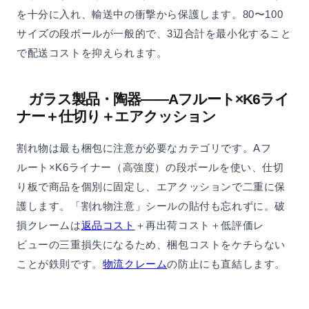
を十分に入れ、輸送中の衝撃から保護します。80〜100
サイズの段ボールが一般的で、3辺合計を最小化すること
で配送コストを抑えられます。
ガラス製品・陶器——Aフルート×K6ライ
ナー＋仕切り＋エアクッション
割れ物は最も梱包に注意が必要なカテゴリです。Aフ
ルート×K6ライナー（高強度）の段ボールを使い、仕切
り板で商品を個別に固定し、エアクッションで二重に保
護します。「割れ物注意」シールの貼付も忘れずに。破
損クレームは
返品コスト
＋再出荷コスト＋低評価レ
ビューの三重損失になるため、梱包コストをケチらない
ことが鉄則です。
物流クレーム
の防止にも直結します。