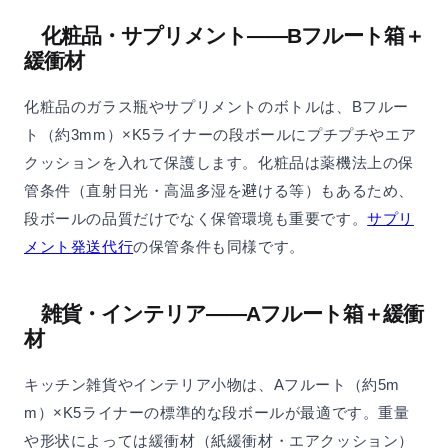
化粧品・サプリメント——Bフルート箱＋
緩衝材
化粧品のガラス瓶やサプリメントのボトルは、Bフルー
ト（約3mm）×K5ライナーの段ボールにプチプチやエア
クッションを入れて保護します。化粧品は薬機法上の保
管条件（直射日光・高温多湿を避ける等）もあるため、
段ボールの品質だけでなく保管環境も重要です。
サプリ
メント発送代行
の保管条件も同様です。
雑貨・インテリア——Aフルート箱＋緩衝
材
キッチン雑貨やインテリア小物は、Aフルート（約5m
m）×K5ライナーの標準的な段ボールが最適です。重量
や形状によっては緩衝材（紙緩衝材・エアクッション）