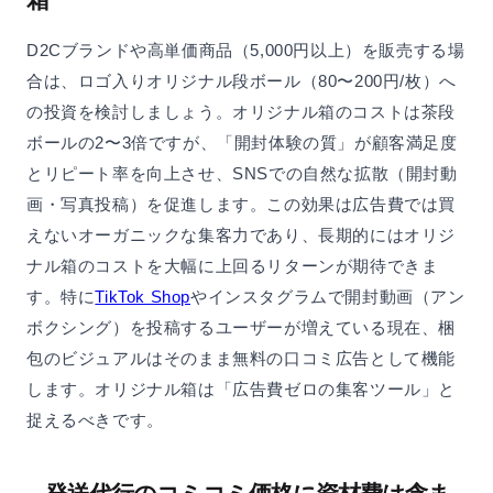
D2Cブランドや高単価商品（5,000円以上）を販売する場
合は、ロゴ入りオリジナル段ボール（80〜200円/枚）へ
の投資を検討しましょう。オリジナル箱のコストは茶段
ボールの2〜3倍ですが、「開封体験の質」が顧客満足度
とリピート率を向上させ、SNSでの自然な拡散（開封動
画・写真投稿）を促進します。この効果は広告費では買
えないオーガニックな集客力であり、長期的にはオリジ
ナル箱のコストを大幅に上回るリターンが期待できま
す。特に
TikTok Shop
やインスタグラムで開封動画（アン
ボクシング）を投稿するユーザーが増えている現在、梱
包のビジュアルはそのまま無料の口コミ広告として機能
します。オリジナル箱は「広告費ゼロの集客ツール」と
捉えるべきです。