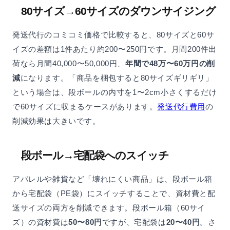
80サイズ→60サイズのダウンサイジング
発送代行のコミコミ価格で比較すると、80サイズと60サ
イズの差額は1件あたり約200〜250円です。月間200件出
荷なら月間40,000〜50,000円、
年間で48万〜60万円の削
減
になります。「商品を梱包すると80サイズギリギリ」
という場合は、段ボールの内寸を1〜2cm小さくするだけ
で60サイズに収まるケースがあります。
発送代行費用
の
削減効果は大きいです。
段ボール→宅配袋へのスイッチ
アパレルや雑貨など「壊れにくい商品」は、段ボール箱
から宅配袋（PE袋）にスイッチすることで、資材費と配
送サイズの両方を削減できます。段ボール箱（60サイ
ズ）の資材費は
50〜80円
ですが、宅配袋は
20〜40円
。さ