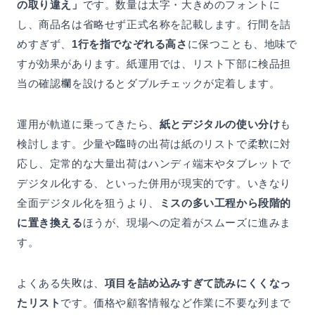
の取り違え」
です。数量は太字・大きめのフォントに
し、商品名は省略せず正式名称を記載します。行間を詰
めすぎず、
1行を指でなぞれる高さ
に保つことも、地味で
すが効果があります。紙運用では、リスト下部に検品担
当の確認欄を設けるとダブルチェックが定着します。
運用が軌道に乗ってきたら、
紙とデジタルの使い分け
も
検討します。少量や臨時の出荷は紙のリストで柔軟に対
応し、定常的な大量出荷はハンディ端末やタブレットで
デジタル化する、といった併用が現実的です。いきなり
全面デジタル化を狙うより、
ミスの多い工程から段階的
に置き換える
ほうが、現場への定着がスムーズに進みま
す。
よくある失敗は、
項目を詰め込みすぎて読みにくくなっ
たリスト
です。価格や顧客情報など作業に不要な列まで