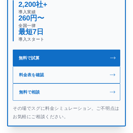
2,200
社+
導入実績
260
円〜
全国一律
最短
7
日
導入スタート
無料で試算
料金表を確認
無料で相談
その場でスグに料金シミュレーション。ご不明点は
お気軽にご相談ください。