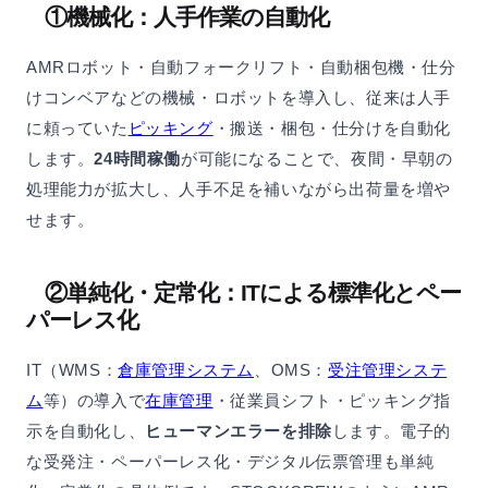
①機械化：人手作業の自動化
AMRロボット・自動フォークリフト・自動梱包機・仕分
けコンベアなどの機械・ロボットを導入し、従来は人手
に頼っていた
ピッキング
・搬送・梱包・仕分けを自動化
します。
24時間稼働
が可能になることで、夜間・早朝の
処理能力が拡大し、人手不足を補いながら出荷量を増や
せます。
②単純化・定常化：ITによる標準化とペー
パーレス化
IT（WMS：
倉庫管理システム
、OMS：
受注管理システ
ム
等）の導入で
在庫管理
・従業員シフト・ピッキング指
示を自動化し、
ヒューマンエラーを排除
します。電子的
な受発注・ペーパーレス化・デジタル伝票管理も単純