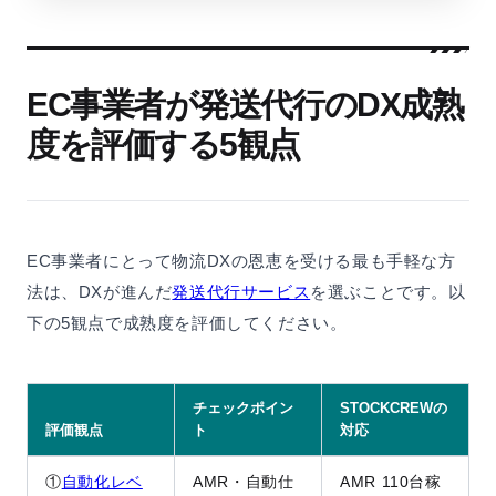
EC事業者が発送代行のDX成熟
度を評価する5観点
EC事業者にとって物流DXの恩恵を受ける最も手軽な方
法は、DXが進んだ
発送代行サービス
を選ぶことです。以
下の5観点で成熟度を評価してください。
チェックポイン
STOCKCREWの
評価観点
ト
対応
①
自動化レベ
AMR・自動仕
AMR 110台稼