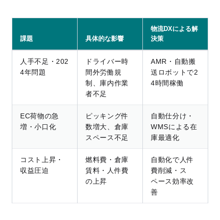
物流DXによる解
課題
具体的な影響
決策
人手不足・202
ドライバー時
AMR・自動搬
4年問題
間外労働規
送ロボットで2
制、庫内作業
4時間稼働
者不足
EC荷物の急
ピッキング件
自動仕分け・
増・小口化
数増大、倉庫
WMSによる在
スペース不足
庫最適化
コスト上昇・
燃料費・倉庫
自動化で人件
収益圧迫
賃料・人件費
費削減・ス
の上昇
ペース効率改
善