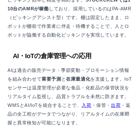
10台のAMRが稼働
しており、採用しているのはPA-AMR
（ピッキングアシスト型）です。棚は固定したまま、ロ
ボットが棚前で作業者に伴走・待機することで、人とロ
ボットが協働する自動化ピッキングを実現しています。
AI・IoTの倉庫管理への応用
AIは過去の販売データ・季節変動・プロモーション情報
を組み合わせて
需要予測
と
在庫最適化
を支援します。IoT
センサーは温度管理が必要な食品・化粧品の保管状況を
リアルタイム監視し、品質トラブルを未然に防ぎます。
WMSとAI/IoTを統合することで、
入荷
・保管・
出荷
・返
品の全工程がデータでつながり、リアルタイムの在庫把
握と異常検知が可能になります。