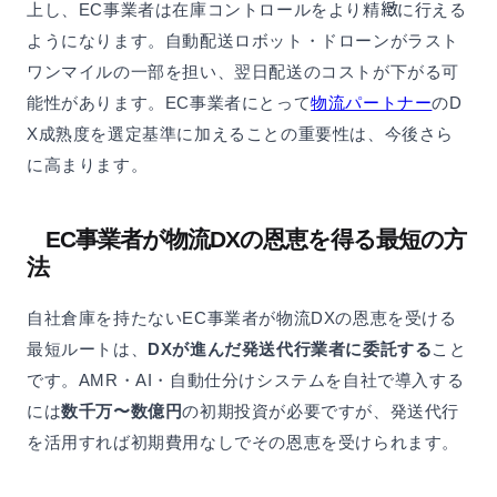
上し、EC事業者は在庫コントロールをより精緻に行える
ようになります。自動配送ロボット・ドローンがラスト
ワンマイルの一部を担い、翌日配送のコストが下がる可
能性があります。EC事業者にとって
物流パートナー
のD
X成熟度を選定基準に加えることの重要性は、今後さら
に高まります。
EC事業者が物流DXの恩恵を得る最短の方
法
自社倉庫を持たないEC事業者が物流DXの恩恵を受ける
最短ルートは、
DXが進んだ発送代行業者に委託する
こと
です。AMR・AI・自動仕分けシステムを自社で導入する
には
数千万〜数億円
の初期投資が必要ですが、発送代行
を活用すれば初期費用なしでその恩恵を受けられます。