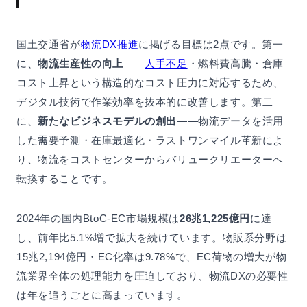
国土交通省が
物流DX推進
に掲げる目標は2点です。第一
に、
物流生産性の向上
——
人手不足
・燃料費高騰・倉庫
コスト上昇という構造的なコスト圧力に対応するため、
デジタル技術で作業効率を抜本的に改善します。第二
に、
新たなビジネスモデルの創出
——物流データを活用
した需要予測・在庫最適化・ラストワンマイル革新によ
り、物流をコストセンターからバリュークリエーターへ
転換することです。
2024年の国内BtoC-EC市場規模は
26兆1,225億円
に達
し、前年比5.1%増で拡大を続けています。物販系分野は
15兆2,194億円・EC化率は9.78%で、EC荷物の増大が物
流業界全体の処理能力を圧迫しており、物流DXの必要性
は年を追うごとに高まっています。