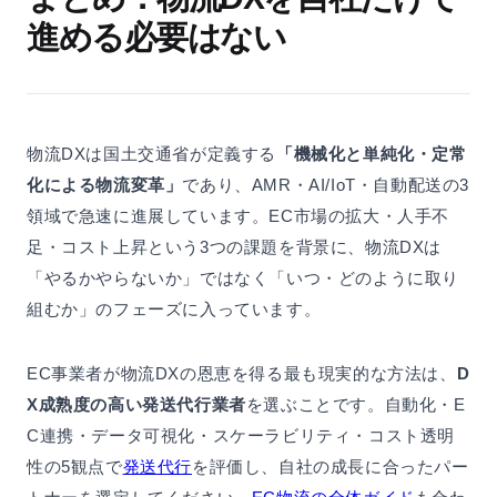
進める必要はない
物流DXは国土交通省が定義する
「機械化と単純化・定常
化による物流変革」
であり、AMR・AI/IoT・自動配送の3
領域で急速に進展しています。EC市場の拡大・人手不
足・コスト上昇という3つの課題を背景に、物流DXは
「やるかやらないか」ではなく「いつ・どのように取り
組むか」のフェーズに入っています。
EC事業者が物流DXの恩恵を得る最も現実的な方法は、
D
X成熟度の高い発送代行業者
を選ぶことです。自動化・E
C連携・データ可視化・スケーラビリティ・コスト透明
性の5観点で
発送代行
を評価し、自社の成長に合ったパー