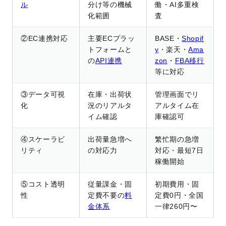
ル
分け等の機械
働・AI多重検
化範囲
査
②EC連携対応
主要ECプラッ
BASE・
Shopif
トフォームと
y
・楽天・
Ama
の
API連携
zon
・
FBA移行
等に対応
③データ可視
在庫・出荷状
管理画面でリ
化
況のリアルタ
アルタイム在
イム確認
庫確認可
④スケーラビ
出荷量急増へ
繁忙期の急増
リティ
の対応力
対応・最短7日
稼働開始
⑤コスト透明
従量課金・固
初期費用・固
性
定費不要の
料
定費0円・全国
金体系
一律260円〜