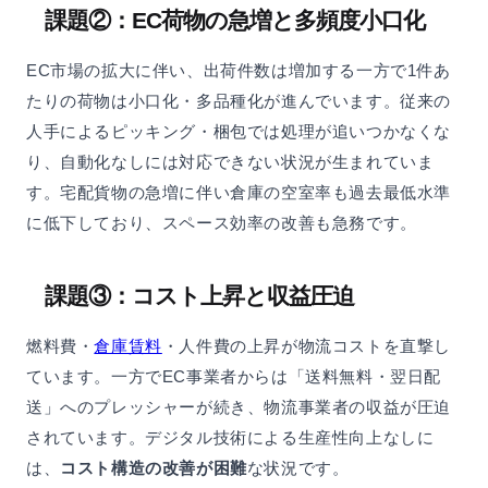
課題②：EC荷物の急増と多頻度小口化
EC市場の拡大に伴い、出荷件数は増加する一方で1件あ
たりの荷物は小口化・多品種化が進んでいます。従来の
人手によるピッキング・梱包では処理が追いつかなくな
り、自動化なしには対応できない状況が生まれていま
す。宅配貨物の急増に伴い倉庫の空室率も過去最低水準
に低下しており、スペース効率の改善も急務です。
課題③：コスト上昇と収益圧迫
燃料費・
倉庫賃料
・人件費の上昇が物流コストを直撃し
ています。一方でEC事業者からは「送料無料・翌日配
送」へのプレッシャーが続き、物流事業者の収益が圧迫
されています。デジタル技術による生産性向上なしに
は、
コスト構造の改善が困難
な状況です。