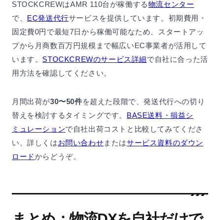
STOCKCREWはAMR 110台が稼働する
物流センター
で、
EC発送代行
サービスを提供しています。初期費用・
固定費0円で最短7日から稼働可能なため、スタートアッ
プから月商数百万円規模まで幅広いEC事業者が活用して
います。
STOCKCREWのサービス詳細
で自社に合った活
用方法を確認してください。
月間出荷が
30〜50件
を超えた段階で、発送代行への切り
替えを検討するタイミングです。
BASE送料・損益シ
ミュレーション
で自社出荷コストと比較してみてくださ
い。詳しくは
お問い合わせ
または
サービス資料のダウン
ロード
からどうぞ。
まとめ：物流DXを自社だけで