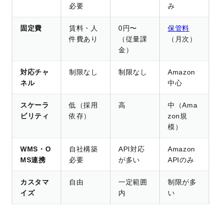
必要
み
固定費
賃料・人
0円〜
保管料
件費あり
（従量課
（月次）
金）
対応チャ
制限なし
制限なし
Amazon
ネル
中心
スケーラ
低（採用
高
中（Ama
ビリティ
依存）
zon規
模）
WMS・O
自社構築
API対応
Amazon
MS連携
必要
が多い
APIのみ
カスタマ
自由
一定範囲
制限が多
イズ
内
い