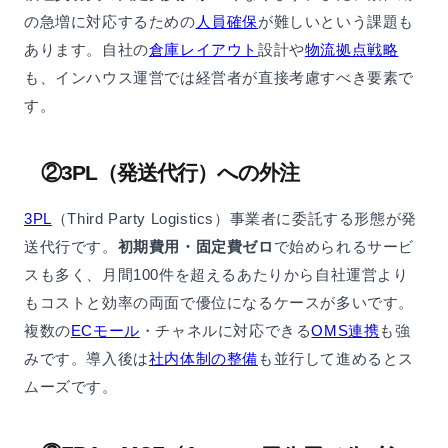
の急増に対応するための
人員確保
が難しいという課題も
あります。自社の
倉庫レイアウト
設計や
物流拠点戦略
も、インハウス運営では経営者が直接考慮すべき要素で
す。
②3PL（発送代行）への外注
3PL
（Third Party Logistics）事業者に委託する形態が発
送代行です。
初期費用・固定費ゼロ
で始められるサービ
スも多く、月間100件を超えるあたりから自社運営より
もコストと効率の両面で優位になるケースが多いです。
複数の
ECモール
・チャネルに対応できる
OMS連携
も強
みです。導入後は
社内体制の整備
も並行して進めるとス
ムーズです。