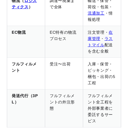
物流（
ロジス
調達〜廃棄ま
輸送・保管・
ティクス
）
で全体
荷役・包装・
流通加工
・情
報処理
EC物流
EC特有の物流
注文管理・
在
プロセス
庫管理
・
ラス
トマイル
配送
を含む全般
フルフィルメ
受注〜出荷
入庫・保管・
ント
ピッキング・
梱包・出荷の5
工程
発送代行（3P
フルフィルメ
フルフィルメ
L）
ントの外注形
ント全工程を
態
外部事業者に
委託するサー
ビス