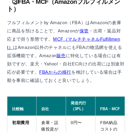
③FBA・MCF（Amazonフルフィルメン
ト）
フルフィルメントby Amazon（FBA）はAmazonの倉庫
に商品を預けることで、Amazonが
保管
・出荷・返品対
応まで担う形態です。
MCF（マルチチャネルFulfillmen
t）
はAmazon以外のチャネルにもFBAの物流網を使える
拡張機能です。Amazon
販売
に特化している場合には有
効ですが、楽天・Yahoo!・自社EC向けの出荷には別途対
応が必要です。
FBAからの移行
を検討している場合は手
順を事前に確認しておくと良いでしょう。
発送代行
比較軸
自社
（3PL）
FBA・MCF
初期費用
倉庫・設
0円〜
FBA納品
備投資が
コストの