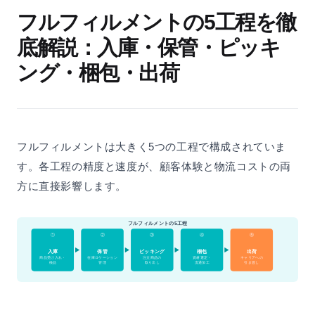
フルフィルメントの5工程を徹
底解説：入庫・保管・ピッキ
ング・梱包・出荷
フルフィルメントは大きく5つの工程で構成されていま
す。各工程の精度と速度が、顧客体験と物流コストの両
方に直接影響します。
フルフィルメントの5工程
①
②
③
④
⑤
入庫
梱包
出荷
保管
ピッキング
商品受け入れ・
在庫ロケーション
注文商品の
資材選定・
キャリアへの
検品
管理
取り出し
流通加工
引き渡し