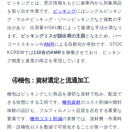
ピッキングとは、受注情報をもとに倉庫内から対象商品
を取り出す作業です。
ピッキング
にはシングルピッキン
グ・マルチピッキング・ゾーンピッキングなど複数の手
法があり、出荷量やSKU数によって最適な手法が異なり
ます。
ピッキングミスが誤出荷の主因
となるため、バー
コードスキャンや
AMR
による自動化が有効です。STOC
KCREWでは
110台のAMR
を稼働させており、ピッキン
グ精度と速度の両立を実現しています。
④梱包：資材選定と流通加工
梱包はピッキングした商品を適切な資材で包み、配送で
きる状態にする工程です。
梱包資材
のコスト削減や開封
体験の設計も、フルフィルメント品質を左右する重要な
要素です。
梱包コスト削減
の実務では、資材費・作業時
間・誤梱包ロスを数値で可視化することが第一歩です。