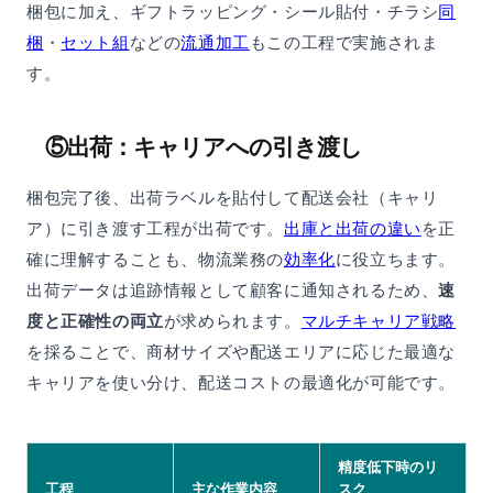
梱包に加え、ギフトラッピング・シール貼付・チラシ
同
梱
・
セット組
などの
流通加工
もこの工程で実施されま
す。
⑤出荷：キャリアへの引き渡し
梱包完了後、出荷ラベルを貼付して配送会社（キャリ
ア）に引き渡す工程が出荷です。
出庫と出荷の違い
を正
確に理解することも、物流業務の
効率化
に役立ちます。
出荷データは追跡情報として顧客に通知されるため、
速
度と正確性の両立
が求められます。
マルチキャリア戦略
を採ることで、商材サイズや配送エリアに応じた最適な
キャリアを使い分け、配送コストの最適化が可能です。
精度低下時のリ
工程
主な作業内容
スク