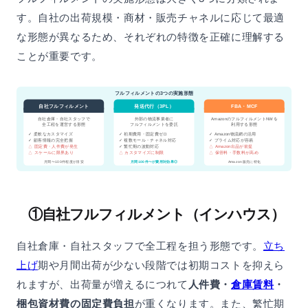
す。自社の出荷規模・商材・販売チャネルに応じて最適
な形態が異なるため、それぞれの特徴を正確に理解する
ことが重要です。
フルフィルメントの3つの実施形態
自社フルフィルメント
発送代行（3PL）
FBA・MCF
自社倉庫・自社スタッフで
外部の物流事業者に
AmazonのフルフィルメントNWを
フルフィルメントを委託
全工程を運営する形態
利用する形態
✓ 初期費用・固定費ゼロ
✓ Amazon物流網の活用
✓ 柔軟なカスタマイズ
✓ 顧客情報の完全把握
✓ 複数モール・チャネル対応
✓ プライム対応が容易
△ 固定費・人件費が発生
✓ 繁忙期の波動対応
△ Amazon出品が前提
△ 保管料・手数料が高め
△ スケールに限界あり
△ カスタマイズに制限
月間〜100件程度が目安
月間100件〜が費用対効果◎
Amazon販売に特化
①自社フルフィルメント（インハウス）
自社倉庫・自社スタッフで全工程を担う形態です。
立ち
上げ
期や月間出荷が少ない段階では初期コストを抑えら
れますが、出荷量が増えるにつれて
人件費・
倉庫賃料
・
梱包資材費の固定費負担
が重くなります。また、繁忙期