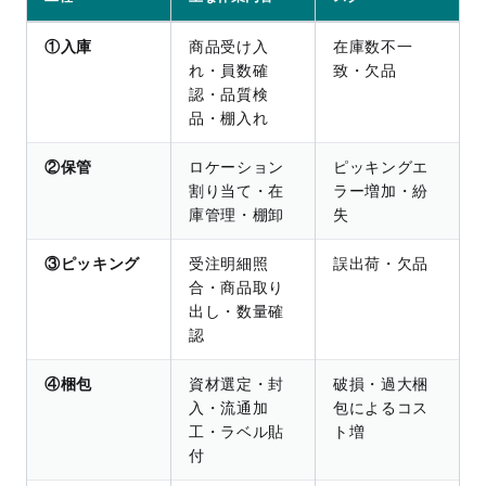
①入庫
商品受け入
在庫数不一
れ・員数確
致・欠品
認・品質検
品・棚入れ
②保管
ロケーション
ピッキングエ
割り当て・在
ラー増加・紛
庫管理・棚卸
失
③ピッキング
受注明細照
誤出荷・欠品
合・商品取り
出し・数量確
認
④梱包
資材選定・封
破損・過大梱
入・流通加
包によるコス
工・ラベル貼
ト増
付