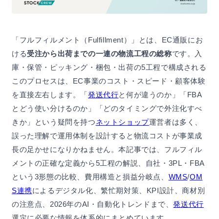
「フルフィルメント（Fulfillment）」とは、EC通販にお
ける
受注から出荷までの一連の物流工程の総称
です。入
庫・保管・ピッキング・梱包・出荷の5工程で構成される
このプロセスは、EC事業のコスト・スピード・顧客体験
を直接左右します。「
発送代行
と何が違うのか」「FBA
とどう使い分けるのか」「どのタイミングで外注化すべ
きか」という疑問を持つ
ネットショップ
運営者は多く、
誤った理解で運用体制を設計すると物流コストが事業成
長の足かせになりかねません。本記事では、フルフィル
メントの正確な定義から5工程の解説、自社・3PL・FBA
という3形態の比較、費用構造と損益分岐点、
WMS
/
OM
S連携
によるデジタル化、繁忙期対策、KPI設計、商材別
の注意点、2026年のAI・自動化トレンドまで、
発送代行
選定に必要な情報を体系的にまとめています。