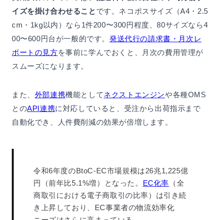
イズを掛け合わせること
です。ネコポスサイズ（A4・2.5
cm・1kg以内）なら1件200〜300円程度、80サイズなら4
00〜600円台が一般的です。
発送代行の請求書・月次レ
ポートの見方
を事前に学んでおくと、月次の費用管理が
スムーズになります。
また、
外部連携
機能として
ネクストエンジン
や各種OMS
との
API連携
に対応していると、受注から出荷指示まで
自動化でき、人件費削減の効果が倍増します。
令和6年度のBtoC-EC市場規模は26兆1,225億
円（前年比5.1%増）となった。
EC化率
（全
商取引における電子商取引の比率）は引き続
き上昇しており、EC事業者の物流効率化
ニーズはさらに高まっている。