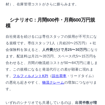
材）、在庫管理コストがさらに膨らみます。
シナリオC：月間600件・月商600万円規
模
自社発送を続けるには専任スタッフの採用が不可欠にな
る規模です。専任スタッフ1人（月給20〜25万円）＋社
会保険料を加えると、
人件費だけで月25〜30万円
になり
ます。配送料は月21〜39万円、スペース代5〜15万円を
合わせると、月間の物流総コストが50〜84万円に達しま
す。この規模になると発送代行との差が顕著に現れま
す。
フルフィルメントKPI
（
誤出荷率
・リードタイム）
の悪化も起きやすく、
物流クレーム
の増加につながりま
す。
いずれのシナリオでも共通しているのは、
出荷件数が増