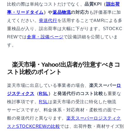
比較の際は単純なコストだけでなく、
品質KPI（
誤出荷
率・リードタイム
）や
返品物流
の対応力
も評価基準に加
えてください。
発送代行
を活用することでAMRによる多
重検品が入り、誤出荷率は大幅に下がります。STOCKC
REWでは
倉庫・設備ページ
で設備詳細を公開していま
す。
楽天市場・Yahoo!出店者が注意すべきコ
スト比較のポイント
楽天市場に出店している事業者の場合、
楽天スーパー
ロ
ジスティクス
（
RSL
）と発送代行のコスト比較
も重要な
検討事項です。
RSL
は楽天市場の受注に特化した物流
サービスですが、料金体系・対応商材・柔軟性の面で一
般の発送代行と異なります。
楽天スーパーロジスティク
スとSTOCKCREWの比較
では、出荷件数・商材サイズ別