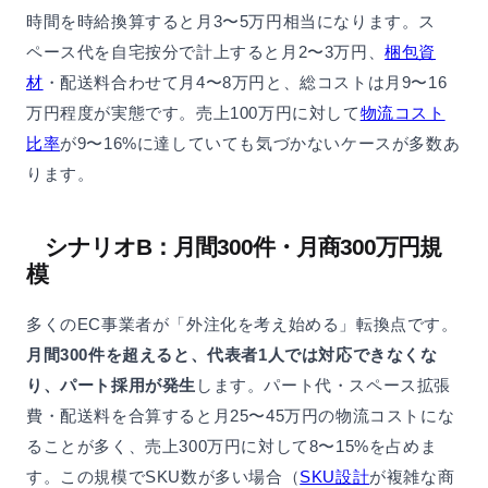
時間を時給換算すると月3〜5万円相当になります。ス
ペース代を自宅按分で計上すると月2〜3万円、
梱包資
材
・配送料合わせて月4〜8万円と、総コストは月9〜16
万円程度が実態です。売上100万円に対して
物流コスト
比率
が9〜16%に達していても気づかないケースが多数あ
ります。
シナリオB：月間300件・月商300万円規
模
多くのEC事業者が「外注化を考え始める」転換点です。
月間300件を超えると、代表者1人では対応できなくな
り、パート採用が発生
します。パート代・スペース拡張
費・配送料を合算すると月25〜45万円の物流コストにな
ることが多く、売上300万円に対して8〜15%を占めま
す。この規模でSKU数が多い場合（
SKU設計
が複雑な商