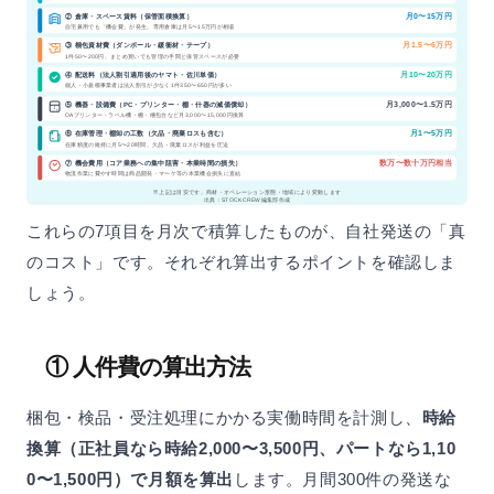
② 倉庫・スペース賃料（保管面積換算）
月0〜15万円
自宅兼用でも「機会費」が発生。専用倉庫は月5〜15万円が相場
③ 梱包資材費（ダンボール・緩衝材・テープ）
月1.5〜6万円
1件50〜200円。まとめ買いでも管理の手間と保管スペースが必要
④ 配送料（法人割引適用後のヤマト・佐川単価）
月10〜20万円
個人・小規模事業者は法人割引が少なく1件350〜650円が多い
⑤ 機器・設備費（PC・プリンター・棚・什器の減価償却）
月3,000〜1.5万円
OAプリンター・ラベル機・棚・梱包台など月3,000〜15,000円換算
⑥ 在庫管理・棚卸の工数（欠品・廃棄ロスも含む）
月1〜5万円
在庫精度の維持に月5〜20時間。欠品・廃棄ロスが利益を圧迫
数万〜数十万円相当
⑦ 機会費用（コア業務への集中阻害・本業時間の損失）
物流作業に費やす時間は商品開発・マーケ等の本業機会損失に直結
※上記は目安です。商材・オペレーション形態・地域により変動します
出典：STOCKCREW編集部作成
これらの7項目を月次で積算したものが、自社発送の「真
のコスト」です。それぞれ算出するポイントを確認しま
しょう。
① 人件費の算出方法
梱包・検品・受注処理にかかる実働時間を計測し、
時給
換算（正社員なら時給2,000〜3,500円、パートなら1,10
0〜1,500円）で月額を算出
します。月間300件の発送な