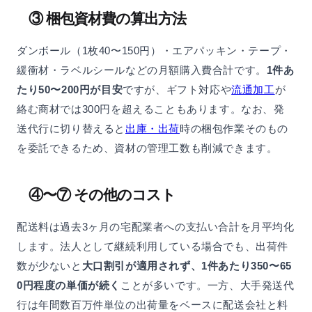
③ 梱包資材費の算出方法
ダンボール（1枚40〜150円）・エアパッキン・テープ・
緩衝材・ラベルシールなどの月額購入費合計です。
1件あ
たり50〜200円が目安
ですが、ギフト対応や
流通加工
が
絡む商材では300円を超えることもあります。なお、発
送代行に切り替えると
出庫・出荷
時の梱包作業そのもの
を委託できるため、資材の管理工数も削減できます。
④〜⑦ その他のコスト
配送料は過去3ヶ月の宅配業者への支払い合計を月平均化
します。法人として継続利用している場合でも、出荷件
数が少ないと
大口割引が適用されず、1件あたり350〜65
0円程度の単価が続く
ことが多いです。一方、大手発送代
行は年間数百万件単位の出荷量をベースに配送会社と料