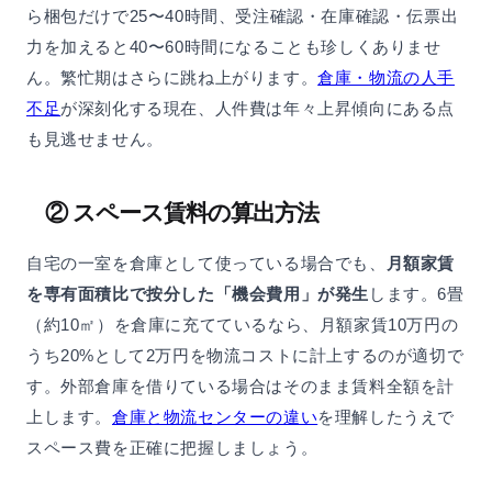
ら梱包だけで25〜40時間、受注確認・在庫確認・伝票出
力を加えると40〜60時間になることも珍しくありませ
ん。繁忙期はさらに跳ね上がります。
倉庫・物流の人手
不足
が深刻化する現在、人件費は年々上昇傾向にある点
も見逃せません。
② スペース賃料の算出方法
自宅の一室を倉庫として使っている場合でも、
月額家賃
を専有面積比で按分した「機会費用」が発生
します。6畳
（約10㎡）を倉庫に充てているなら、月額家賃10万円の
うち20%として2万円を物流コストに計上するのが適切で
す。外部倉庫を借りている場合はそのまま賃料全額を計
上します。
倉庫と物流センターの違い
を理解したうえで
スペース費を正確に把握しましょう。