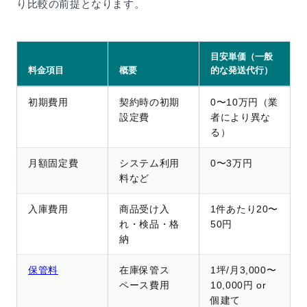
り比較の前提となります。
目安単価（一般
料金項目
概要
的な発送代行）
初期費用
契約時の初期
0〜10万円（業
設定費
者により異な
る）
月額固定費
システム利用
0〜3万円
料など
入庫費用
商品受け入
1件あたり20〜
れ・検品・格
50円
納
保管料
在庫保管ス
1坪/月3,000〜
ペース費用
10,000円 or
個建て