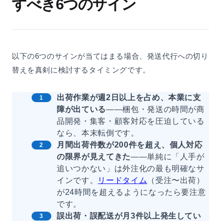
すべき6つのサイン
以下の6つのサインが当てはまる場合、発送代行への切り
替えを真剣に検討するタイミングです。
出荷作業が週2日以上を占め、本業に支
障が出ている
——梱包・発送の時間が商
品開発・集客・顧客対応を圧迫している
なら、本末転倒です。
月間出荷件数が200件を超え、個人対応
の限界が見えてきた
——単純に「人手が
追いつかない」は外注化の最も明確なサ
インです。
リードタイム
（受注〜出荷）
が24時間を超えるようになったら要注意
です。
誤出荷・誤配送が月3件以上発生してい