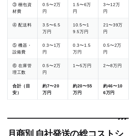
③ 梱包資
0.5〜2万
1.5〜6万
3〜12万
材費
円
円
円
④ 配送料
3.5〜6.5
10.5〜1
21〜39万
万円
9.5万円
円
⑤ 機器・
0.3〜1万
0.3〜1.5
0.5〜2万
設備費
円
万円
円
⑥ 在庫管
0.5〜2万
1〜5万円
2〜8万円
理工数
円
合計（目
約7〜20
約20〜55
約46〜10
安）
万円
万円
6万円
月商別 自社発送の総コストシ