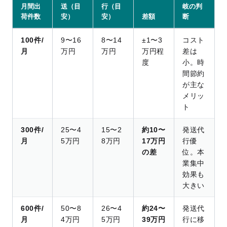
月間出
送（目
行（目
岐の判
荷件数
安）
安）
差額
断
100件/
9〜16
8〜14
±1〜3
コスト
月
万円
万円
万円程
差は
度
小。時
間節約
が主な
メリッ
ト
300件/
25〜4
15〜2
約10〜
発送代
月
5万円
8万円
17万円
行優
の差
位。本
業集中
効果も
大きい
600件/
50〜8
26〜4
約24〜
発送代
月
4万円
5万円
39万円
行に移