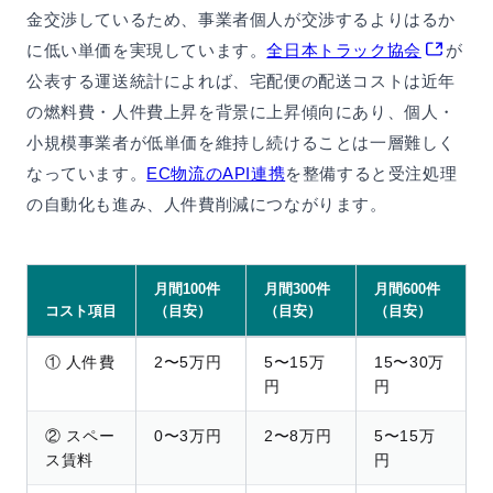
金交渉しているため、事業者個人が交渉するよりはるか
に低い単価を実現しています。
全日本トラック協会
が
公表する運送統計によれば、宅配便の配送コストは近年
の燃料費・人件費上昇を背景に上昇傾向にあり、個人・
小規模事業者が低単価を維持し続けることは一層難しく
なっています。
EC物流のAPI連携
を整備すると受注処理
の自動化も進み、人件費削減につながります。
月間100件
月間300件
月間600件
コスト項目
（目安）
（目安）
（目安）
① 人件費
2〜5万円
5〜15万
15〜30万
円
円
② スペー
0〜3万円
2〜8万円
5〜15万
ス賃料
円