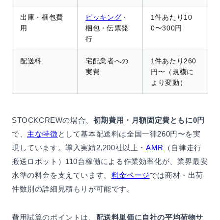
出庫・梱包費
ピッキング
・
1件あたり10
用
梱包・伝票発
0〜300円
行
配送料
宅配業者への
1件あたり260
実費
円〜（規模に
より変動）
STOCKCREWの場合、
初期費用・月額固定費ともに0円
で、
主な特徴
として基本配送料は全国一律260円〜を実
現しています。導入実績2,200社以上・
AMR
（自律走行
搬送ロボット）110台稼働による作業効率化が、業界最安
水準の料金を支えています。
料金ページ
では商材・出荷
件数別の詳細見積もりが可能です。
費用試算のポイントは、
配送料単価に自社の平均荷物サ