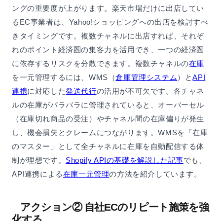
ングの重要度が上がります。楽天市場だけに出店してい
るEC事業者は、Yahoo!ショッピングへの出店を検討すべ
きタイミングです。複数チャネルに出店すれば、それぞ
れのポイント経済圏の集客力を活用でき、一つの経済圏
に依存するリスクを分散できます。複数チャネルの
在庫
を一元管理するには、WMS（
倉庫管理システム
）と
API
連携
に対応した
発送代行
の活用が不可欠です。各チャネ
ルの在庫がバラバラに管理されていると、オーバーセル
（在庫切れ商品の受注）やチャネル間の在庫偏りが発生
し、機会損失とクレームにつながります。WMSを「在庫
のマスター」として全チャネルに在庫を自動配信する体
制が理想です。
Shopify APIの基礎を解説した記事
でも、
API連携による
在庫一元管理
の方法を紹介しています。
アクション② 自社ECのリピート施策を強
化する