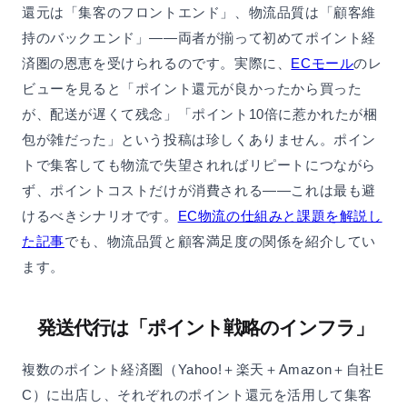
還元は「集客のフロントエンド」、物流品質は「顧客維
持のバックエンド」——両者が揃って初めてポイント経
済圏の恩恵を受けられるのです。実際に、
ECモール
のレ
ビューを見ると「ポイント還元が良かったから買った
が、配送が遅くて残念」「ポイント10倍に惹かれたが梱
包が雑だった」という投稿は珍しくありません。ポイン
トで集客しても物流で失望されればリピートにつながら
ず、ポイントコストだけが消費される——これは最も避
けるべきシナリオです。
EC物流の仕組みと課題を解説し
た記事
でも、物流品質と顧客満足度の関係を紹介してい
ます。
発送代行は「ポイント戦略のインフラ」
複数のポイント経済圏（Yahoo!＋楽天＋Amazon＋自社E
C）に出店し、それぞれのポイント還元を活用して集客