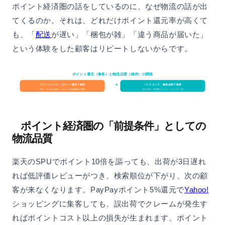
ポイント経済圏の話をしているのに、なぜ物流の話が出
てくるのか。それは、どれだけポイント還元率が高くて
も、「
配送
が遅い」「梱包が雑」「違う商品が届いた」
という体験をした顧客はリピートしないからです。
ポイント還元（集客）と物流品質（維持）の関係
＋
フロントエンド：ポイント還元で集客
バックエンド：物流品質で維持
SPU・PayPay還元・セール→新規顧客を獲得
当日出荷・高評価レビュー→リピーター化
ポイント経済圏の「前提条件」としての
物流品質
楽天のSPUでポイント10倍を謳っても、出荷が3日遅れ
れば低評価レビューがつき、検索順位が下がり、次の顧
客が来なくなります。PayPayポイント5%還元で
Yahoo!
ショッピングに集客しても、誤出荷でクレームが発生す
ればポイントコスト以上の損失が生まれます。ポイント