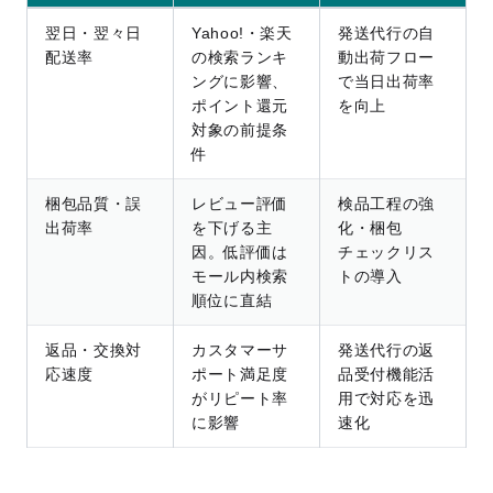
翌日・翌々日
Yahoo!・楽天
発送代行の自
配送率
の検索ランキ
動出荷フロー
ングに影響、
で当日出荷率
ポイント還元
を向上
対象の前提条
件
梱包品質・誤
レビュー評価
検品工程の強
出荷率
を下げる主
化・梱包
因。低評価は
チェックリス
モール内検索
トの導入
順位に直結
返品・交換対
カスタマーサ
発送代行の返
応速度
ポート満足度
品受付機能活
がリピート率
用で対応を迅
に影響
速化