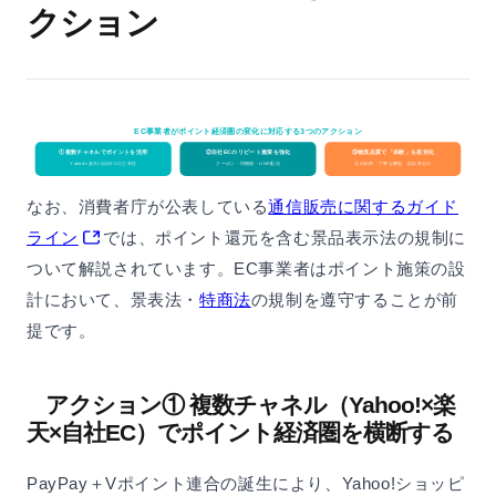
クション
EC事業者がポイント経済圏の変化に対応する3つのアクション
①複数チャネルでポイントを活用
②自社ECのリピート施策を強化
③物流品質で「体験」を差別化
Yahoo!×楽天×自社ECの三本柱
クーポン・同梱物・LINE配信
当日出荷・丁寧な梱包・誤出荷ゼロ
なお、消費者庁が公表している
通信販売に関するガイド
ライン
では、ポイント還元を含む景品表示法の規制に
ついて解説されています。EC事業者はポイント施策の設
計において、景表法・
特商法
の規制を遵守することが前
提です。
アクション① 複数チャネル（Yahoo!×楽
天×自社EC）でポイント経済圏を横断する
PayPay＋Vポイント連合の誕生により、Yahoo!ショッピ