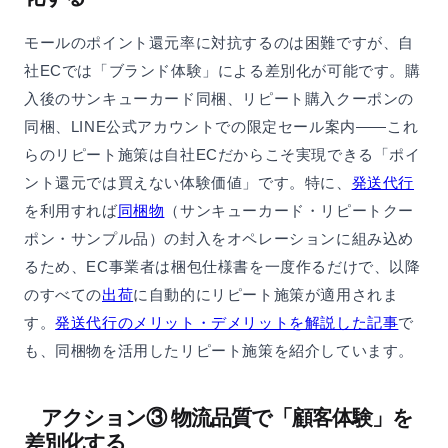
モールのポイント還元率に対抗するのは困難ですが、自
社ECでは「ブランド体験」による差別化が可能です。購
入後のサンキューカード同梱、リピート購入クーポンの
同梱、LINE公式アカウントでの限定セール案内——これ
らのリピート施策は自社ECだからこそ実現できる「ポイ
ント還元では買えない体験価値」です。特に、
発送代行
を利用すれば
同梱物
（サンキューカード・リピートクー
ポン・サンプル品）の封入をオペレーションに組み込め
るため、EC事業者は梱包仕様書を一度作るだけで、以降
のすべての
出荷
に自動的にリピート施策が適用されま
す。
発送代行のメリット・デメリットを解説した記事
で
も、同梱物を活用したリピート施策を紹介しています。
アクション③ 物流品質で「顧客体験」を
差別化する