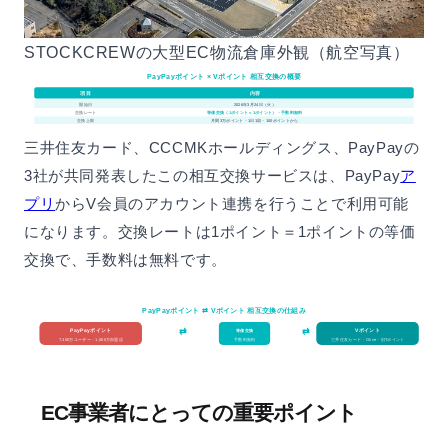
STOCKCREWの大型EC物流倉庫外観（航空写真）
PayPayポイント × Vポイント 相互交換の概要
内容
項目
開始日
2026年3月24日（火）
交換レート
等価交換（1ポイント＝1ポイント）・手数料無料
交換上限
月間3万ポイント・1日1回・100ポイントから
三井住友カード、CCCMKホールディングス、PayPayの
3社が共同発表したこの相互交換サービスは、PayPay
ア
プリ
からV会員のアカウント連携を行うことで利用可能
になります。交換レートは1ポイント＝1ポイントの等価
交換で、手数料は無料です。
PayPayポイント ⇄ Vポイント 相互交換の仕組み
⇄
⇄
PayPayポイント
Vポイント
等価交換
7,300万ユーザー・1,000万加盟店
手数料無料
三井住友カード・Olive・旧Tポイント
EC事業者にとっての重要ポイント