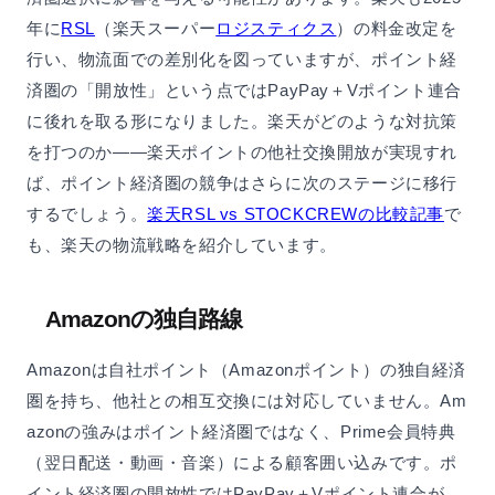
年に
RSL
（楽天スーパー
ロジスティクス
）の料金改定を
行い、物流面での差別化を図っていますが、ポイント経
済圏の「開放性」という点ではPayPay＋Vポイント連合
に後れを取る形になりました。楽天がどのような対抗策
を打つのか——楽天ポイントの他社交換開放が実現すれ
ば、ポイント経済圏の競争はさらに次のステージに移行
するでしょう。
楽天RSL vs STOCKCREWの比較記事
で
も、楽天の物流戦略を紹介しています。
Amazonの独自路線
Amazonは自社ポイント（Amazonポイント）の独自経済
圏を持ち、他社との相互交換には対応していません。Am
azonの強みはポイント経済圏ではなく、Prime会員特典
（翌日配送・動画・音楽）による顧客囲い込みです。ポ
イント経済圏の開放性ではPayPay＋Vポイント連合が