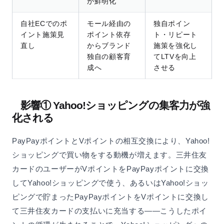
が鮮明化
自社ECでのポ
モール経由の
独自ポイン
イント施策見
ポイント依存
ト・リピート
直し
からブランド
施策を強化し
独自の顧客育
てLTVを向上
成へ
させる
影響① Yahoo!ショッピングの集客力が強
化される
PayPayポイントとVポイントの相互交換により、Yahoo!
ショッピングで買い物をする動機が増えます。三井住友
カードのユーザーがVポイントをPayPayポイントに交換
してYahoo!ショッピングで使う、あるいはYahoo!ショッ
ピングで貯まったPayPayポイントをVポイントに交換し
て三井住友カードの支払いに充当する——こうしたポイ