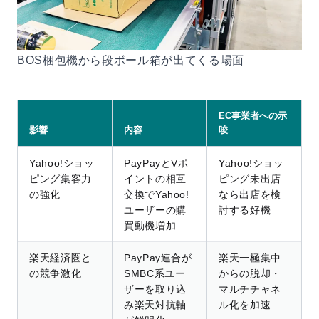
BOS梱包機から段ボール箱が出てくる場面
EC事業者への示
影響
内容
唆
Yahoo!ショッ
PayPayとVポ
Yahoo!ショッ
ピング集客力
イントの相互
ピング未出店
の強化
交換でYahoo!
なら出店を検
ユーザーの購
討する好機
買動機増加
楽天経済圏と
PayPay連合が
楽天一極集中
の競争激化
SMBC系ユー
からの脱却・
ザーを取り込
マルチチャネ
み楽天対抗軸
ル化を加速