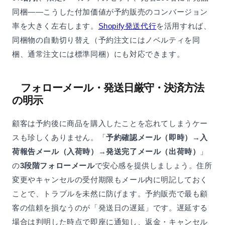
同梱——こうした付加価値が予約販売のコンバージョン
率を大きく左右します。
Shopify発送代行
を活用すれば、
同梱物の自動切り替え（予約注文にはノベルティを同
梱、通常注文には標準同梱）にも対応できます。
フォローメール・発送日厳守・決済方法
の明示
顧客は予約後に商品を購入したことを忘れてしまうケー
スも珍しくありません。「
予約確認メール（即時）→入
荷報告メール（入荷時）→発送完了メール（出荷時）
」
の
3段階フォローメール
で安心感を提供しましょう。住所
変更やキャンセルの受付期限もメール内に明記しておく
ことで、トラブルを未然に防げます。予約販売で最も顧
客の信頼を損なうのが「発送日の遅延」です。遅延する
場合は判明した時点で即座に通知し、返金・キャンセル