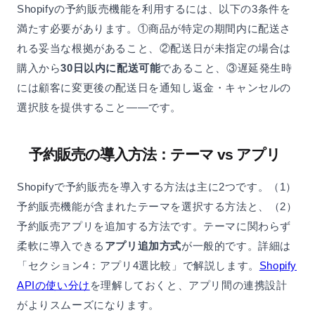
Shopifyの予約販売機能を利用するには、以下の3条件を
満たす必要があります。①商品が特定の期間内に配送さ
れる妥当な根拠があること、②配送日が未指定の場合は
購入から
30日以内に配送可能
であること、③遅延発生時
には顧客に変更後の配送日を通知し返金・キャンセルの
選択肢を提供すること——です。
予約販売の導入方法：テーマ vs アプリ
Shopifyで予約販売を導入する方法は主に2つです。（1）
予約販売機能が含まれたテーマを選択する方法と、（2）
予約販売アプリを追加する方法です。テーマに関わらず
柔軟に導入できる
アプリ追加方式
が一般的です。詳細は
「セクション4：アプリ4選比較」で解説します。
Shopify
APIの使い分け
を理解しておくと、アプリ間の連携設計
がよりスムーズになります。