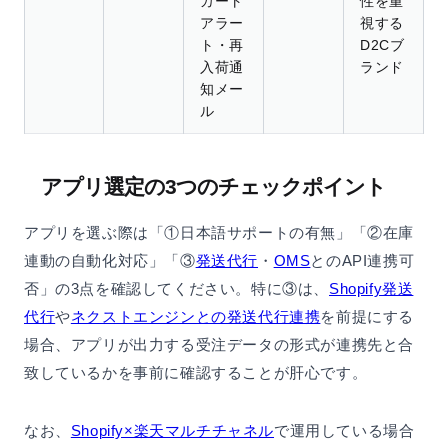
カート
性を重
アラー
視する
ト・再
D2Cブ
入荷通
ランド
知メー
ル
アプリ選定の3つのチェックポイント
アプリを選ぶ際は「①日本語サポートの有無」「②在庫
連動の自動化対応」「③
発送代行
・
OMS
とのAPI連携可
否」の3点を確認してください。特に③は、
Shopify発送
代行
や
ネクストエンジンとの発送代行連携
を前提にする
場合、アプリが出力する受注データの形式が連携先と合
致しているかを事前に確認することが肝心です。
なお、
Shopify×楽天マルチチャネル
で運用している場合