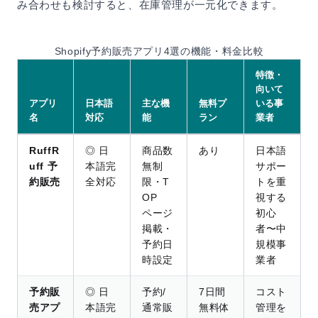
み合わせも検討すると、在庫管理が一元化できます。
Shopify予約販売アプリ4選の機能・料金比較
特徴・
向いて
アプリ
日本語
主な機
無料プ
いる事
名
対応
能
ラン
業者
RuffR
◎ 日
商品数
あり
日本語
uff 予
本語完
無制
サポー
約販売
全対応
限・T
トを重
OP
視する
ページ
初心
掲載・
者〜中
予約日
規模事
時設定
業者
予約販
◎ 日
予約/
7日間
コスト
売アプ
本語完
通常販
無料体
管理を