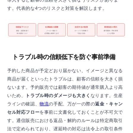
す。代表的な4つのリスクと対策を解説します。
信頼低下リスク
在庫確保の困難
決済方法の制限
業務負担の増大
遅延・品質相違で
メーカー都合で
オーソリ7日制限で
通常業務＋予約管理
SNS拡散リスク
必要数を確保できず
与信が失効
ミスが増加
トラブル時の信頼低下を防ぐ事前準備
予約した商品が予定どおり届かない、イメージと異なる
商品が届くといったトラブルは、顧客の信頼を大きく損
ないます。予約販売では顧客の期待値が通常購入より高
いため、
トラブル時のダメージも大きく
なります。生産
ラインの確認、
物流
の手配、万が一の際の
返金・キャン
セル対応フロー
を事前に文書化しておくことが不可欠で
す。通信販売における返品・解約のルールは特定商取引
法で定められており、遅延時の対応は法令上の取引条件