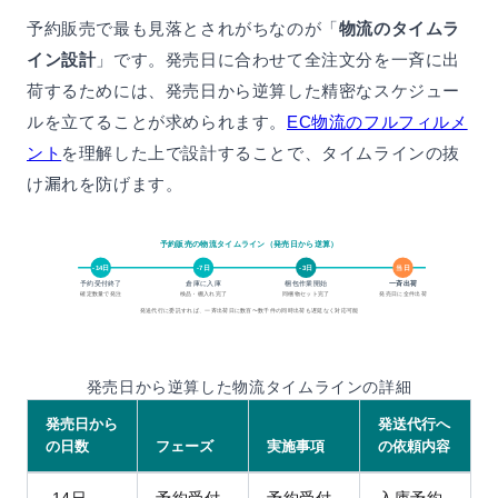
予約販売で最も見落とされがちなのが「
物流のタイムラ
イン設計
」です。発売日に合わせて全注文分を一斉に出
荷するためには、発売日から逆算した精密なスケジュー
ルを立てることが求められます。
EC物流のフルフィルメ
ント
を理解した上で設計することで、タイムラインの抜
け漏れを防げます。
予約販売の物流タイムライン（発売日から逆算）
当日
-14日
-7日
-3日
倉庫に入庫
一斉出荷
予約受付終了
梱包作業開始
確定数量で発注
検品・棚入れ完了
同梱物セット完了
発売日に全件出荷
発送代行に委託すれば、一斉出荷日に数百〜数千件の同時出荷も遅延なく対応可能
発売日から逆算した物流タイムラインの詳細
発売日から
発送代行へ
の日数
フェーズ
実施事項
の依頼内容