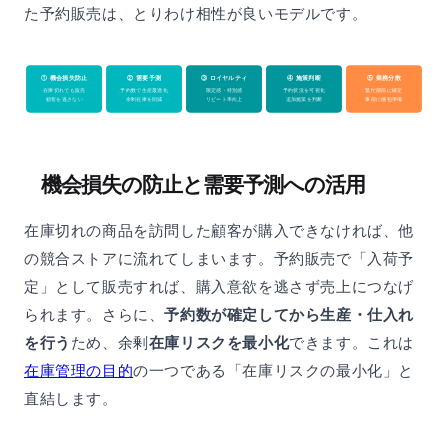
た予約販売は、とりわけ相性が良いモデルです。
① 機会損失防止
② 需要予測
③ ロイヤルティ
④ 施策判断
⑤ 業務分散
在庫切れでも販売
予約数で生産最適化
限定感・特別感
予約状況を可視化
繁忙期前に確定
顧客を逃さない
余剰在庫を削減
リピート率向上
追加施策を判断
事前に梱包準備
機会損失の防止と需要予測への活用
在庫切れの商品を訪問した顧客が購入できなければ、他
の競合ストアに流れてしまいます。予約販売で「入荷予
定」として販売すれば、購入意欲を逃さず売上につなげ
られます。さらに、
予約数が確定してから生産・仕入れ
を行う
ため、余剰
在庫リスクを最小化
できます。これは
在庫管理の目的
の一つである「在庫リスクの最小化」と
直結します。