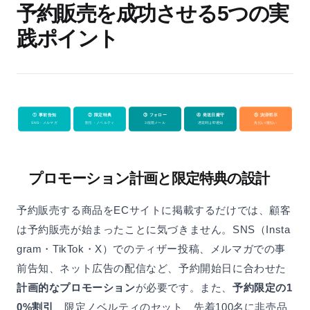
予約販売を成功させる5つの実
践ポイント
① 事前告知
② 限定特典
③ フォロー
④ 発送日厳守
⑤ 決済明示
SNS・メルマガ
割引・ノベルティ
3段階メール
遅延時は即通知
先払い/後払い
プロモーション計画と限定特典の設計
予約販売する商品をECサイトに掲載するだけでは、顧客
は予約販売が始まったことに気づきません。SNS（Insta
gram・TikTok・X）でのティザー投稿、メルマガでの事
前告知、ネット広告の配信など、予約開始日に合わせた
計画的なプロモーション
が必要です。また、
予約限定の1
0%割引
、限定ノベルティのセット、先着100名に非売品