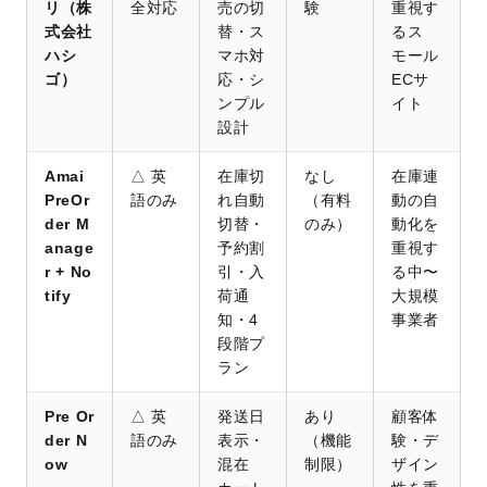
リ（株
全対応
売の切
験
重視す
式会社
替・ス
るス
ハシ
マホ対
モール
ゴ）
応・シ
ECサ
ンプル
イト
設計
Amai
△ 英
在庫切
なし
在庫連
PreOr
語のみ
れ自動
（有料
動の自
der M
切替・
のみ）
動化を
anage
予約割
重視す
r + No
引・入
る中〜
tify
荷通
大規模
知・4
事業者
段階プ
ラン
Pre Or
△ 英
発送日
あり
顧客体
der N
語のみ
表示・
（機能
験・デ
ow
混在
制限）
ザイン