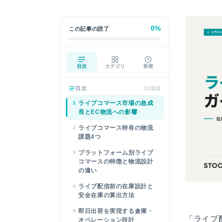
0%
この記事の読了
目次
カテゴリ
新着
目次
11項目
ライブコマース市場の急成
1
長とEC物流への影響
ライブコマース特有の物流
2
課題4つ
プラットフォーム別ライブ
3
コマースの特徴と物流設計
の違い
ライブ配信前の在庫設計と
4
安全在庫の算出方法
即日出荷を実現する倉庫・
5
「ライブ
オペレーション設計