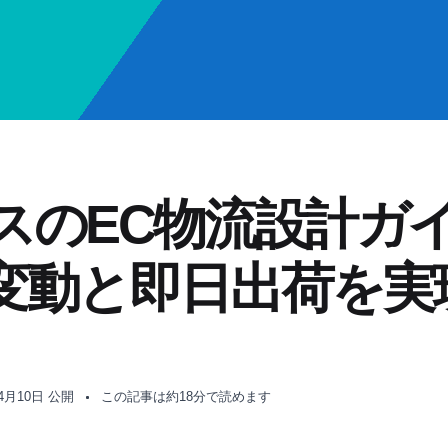
のEC物流設計ガイド
変動と即日出荷を実
年4月10日 公開
この記事は約18分で読めます