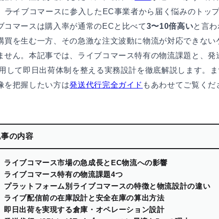
」――ライブコマースに参入したEC事業者から届く悩みのトッ
ブコマースは購入率が通常のECと比べて
3〜10倍高い
と言わ
購買を生む一方、その急激な注文波動に物流が対応できない
ません。本記事では、ライブコマース特有の物流課題と、発
用して即日出荷体制を整える実務設計を徹底解説します。ま
像を把握したい方は
発送代行完全ガイド
もあわせてご覧くだ
記事の内容
ライブコマース市場の急成長とEC物流への影響
ライブコマース特有の物流課題4つ
プラットフォーム別ライブコマースの特徴と物流設計の違い
ライブ配信前の在庫設計と安全在庫の算出方法
即日出荷を実現する倉庫・オペレーション設計