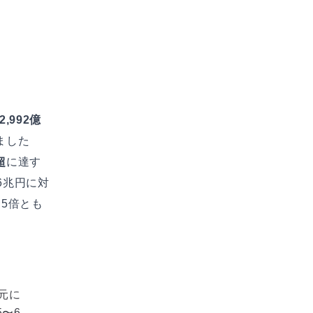
2,992億
ました
超
に達す
6兆円に対
5倍とも
億元に
〜6