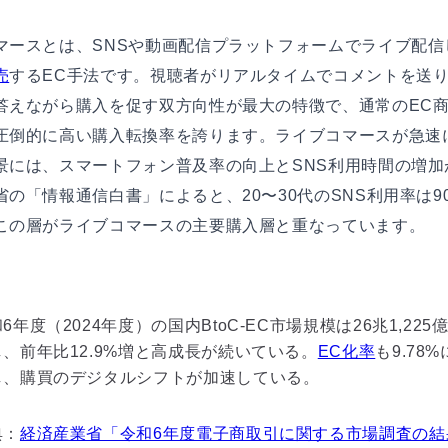
マースとは、SNSや動画配信プラットフォームでライブ配信
売
するEC手法です。視聴者がリアルタイムでコメントを送
答えながら購入を促す双方向性が最大の特徴で、通常のEC
圧倒的に高い購入転換率を誇ります。ライブコマースが急速
景には、スマートフォン普及率の向上とSNS利用時間の増加
省の「情報通信白書」によると、20〜30代のSNS利用率は9
この層がライブコマースの主要購入層と重なっています。
6年度（2024年度）の国内BtoC-EC市場規模は26兆1,225
し、前年比12.9%増と高成長が続いている。
EC化率
も9.78
し、購買のデジタルシフトが加速している。
典：
経済産業省「令和6年度電子商取引に関する市場調査の結