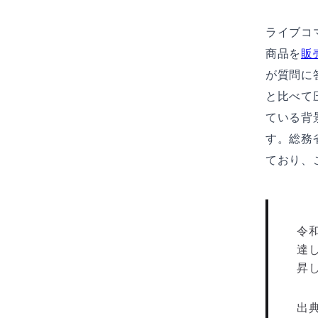
ライブコ
商品を
販
が質問に
と比べて
ている背
す。総務
ており、
令和
達
昇
出