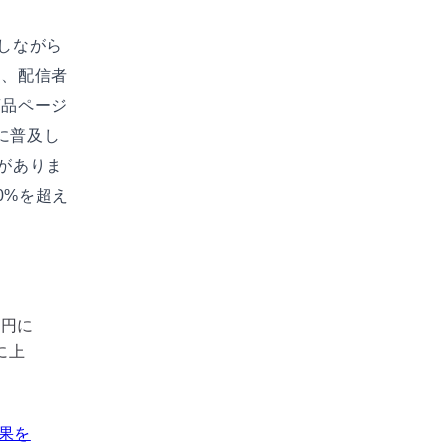
しながら
り、配信者
商品ページ
に普及し
がありま
0%を超え
億円に
%に上
果を