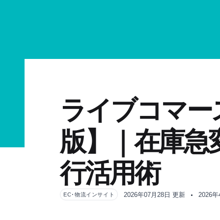
ライブコマース
版】｜在庫急
行活用術
2026年07月28日 更新
2026
EC･物流インサイト