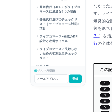
なかった
発送代行（3PL）がライブコ
6
マースに最適な5つの理由
す。ライ
発送代行選びのチェックリ
7
爆発的な
スト｜ライブコマース対応8
後を絶ち
項目
PL
）を活
ライブコマース×物流のKPI
8
設計と改善サイクル
行
の全体
ライブコマースに失敗しな
9
いための初期設定チェック
リスト
まとめ
10
この
メルマガ登録
よくある質問
11
登録