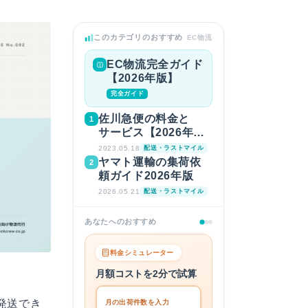
このカテゴリのおすすめ
EC物流
EC物流完全ガイド
【2026年版】
完全ガイド
佐川急便の料金と
1
サービス【2026年
版】
2023.05.18
配送・ラストマイル
ヤマト運輸の集荷依
2
頼ガイド2026年版
2026.05.21
配送・ラストマイル
あなたへのおすすめ
料金シミュレーター
月額コストを2分で試算
発送でき
月の出荷件数を入力