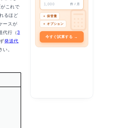
1,000
件 / 月
プがこれで
れるほど
＋ 保管量
ケースが
＋ オプション
送代行（
3
今すぐ試算する →
ず
発送代
さい。