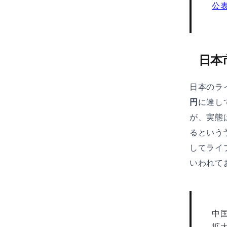
公
日本
日本のラ
円
に達し
が、実態
るという
してライ
いわれて
中国
拡大