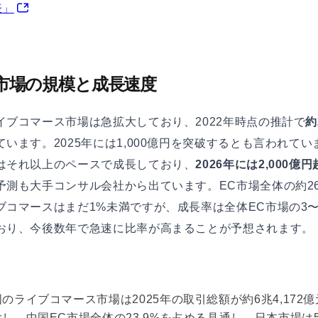
表」
市場の規模と成長速度
イブコマース市場は急拡大しており、2022年時点の推計で
約
ています。2025年には1,000億円を突破するとも言われてい
はそれ以上のペースで成長しており、
2026年には2,000億円
予測も大手コンサル会社から出ています。EC市場全体の約2
ブコマースはまだ1%未満ですが、成長率は全体EC市場の3〜
おり、今後数年で急速に比率が高まることが予想されます。
のライブコマース市場は2025年の取引総額が約6兆4,172
し、中国EC市場全体の23.9%を占める見通し。日本市場は5