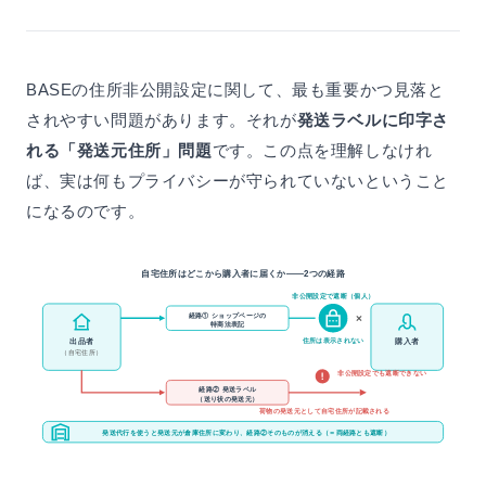
BASEの住所非公開設定に関して、最も重要かつ見落と
されやすい問題があります。それが
発送ラベルに印字さ
れる「発送元住所」問題
です。この点を理解しなけれ
ば、実は何もプライバシーが守られていないということ
になるのです。
自宅住所はどこから購入者に届くか——2つの経路
非公開設定で遮断（個人）
経路① ショップページの
×
特商法表記
住所は表示されない
出品者
購入者
（自宅住所）
非公開設定でも遮断できない
経路② 発送ラベル
（送り状の発送元）
荷物の発送元として自宅住所が記載される
発送代行を使うと発送元が倉庫住所に変わり、経路②そのものが消える（＝両経路とも遮断）